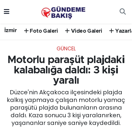
Ankara
Nöbetçi Eczaneler
İzmir
Foto Galeri
Video Galeri
Yazarl
Bilim Teknoloji
Hava Durumu
GÜNCEL
DÜNYA
Trafik Durumu
Motorlu paraşüt plajdaki
EGE
Süper Lig Puan Durumu ve Fikstür
kalabalığa daldı: 3 kişi
yaralı
EĞİTİM
Tüm Manşetler
Düzce'nin Akçakoca ilçesindeki plajda
EKONOMİ
Son Dakika Haberleri
kalkış yapmaya çalışan motorlu yamaç
paraşütü plajda bulunanların arasına
English News
Haber Arşivi
daldı. Kaza sonucu 3 kişi yaralanırken,
yaşananlar saniye saniye kaydedildi.
GÜNCEL