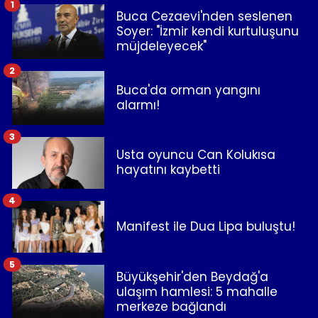
1
Buca Cezaevi'nden seslenen
Soyer: "İzmir kendi kurtuluşunu
müjdeleyecek"
2
Buca'da orman yangını
alarmı!
3
Usta oyuncu Can Kolukısa
hayatını kaybetti
4
Manifest ile Dua Lipa buluştu!
5
Büyükşehir'den Beydağ'a
ulaşım hamlesi: 5 mahalle
merkeze bağlandı