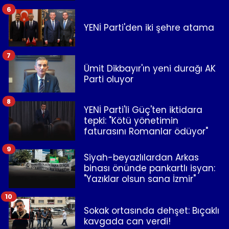
6
YENİ Parti'den iki şehre atama
7
Ümit Dikbayır'ın yeni durağı AK
Parti oluyor
8
YENİ Parti'li Güç'ten iktidara
tepki: "Kötü yönetimin
faturasını Romanlar ödüyor"
9
Siyah-beyazlılardan Arkas
binası önünde pankartlı isyan:
"Yazıklar olsun sana İzmir"
10
Sokak ortasında dehşet: Bıçaklı
kavgada can verdi!