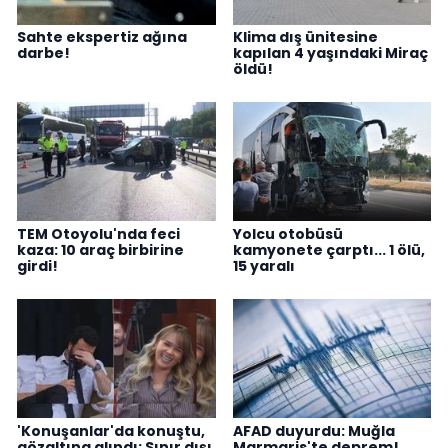
Sahte ekspertiz ağına
Klima dış ünitesine
darbe!
kapılan 4 yaşındaki Miraç
öldü!
TEM Otoyolu'nda feci
Yolcu otobüsü
kaza: 10 araç birbirine
kamyonete çarptı... 1 ölü,
girdi!
15 yaralı
'Konuşanlar'da konuştu,
AFAD duyurdu: Muğla
gözaltına alındı: Sınır dışı
Marmaris'te deprem!