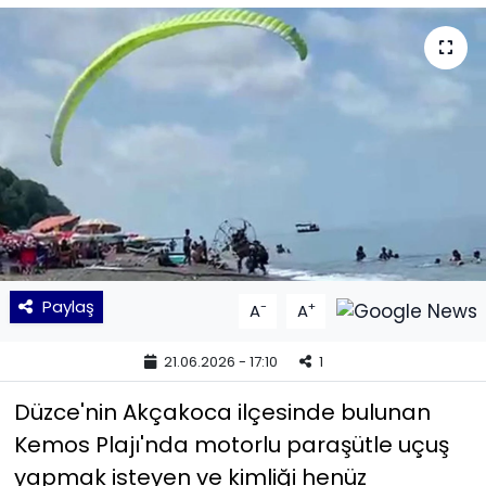
KÜLTÜR SANAT
MAGAZİN
POLİTİKA
SAĞLIK
Siyaset
Paylaş
-
+
A
A
SPOR
21.06.2026 - 17:10
1
TEKNOLOJİ
Düzce'nin Akçakoca ilçesinde bulunan
Yaşam
Kemos Plajı'nda motorlu paraşütle uçuş
yapmak isteyen ve kimliği henüz
YEREL POLİTİKA