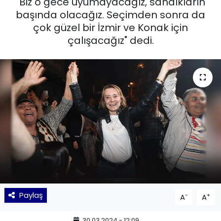
"Biz o gece uyumayacağız, sandıkların
başında olacağız. Seçimden sonra da
KÜLTÜR SANAT
çok güzel bir İzmir ve Konak için
çalışacağız" dedi.
MAGAZİN
POLİTİKA
SAĞLIK
Siyaset
SPOR
TEKNOLOJİ
Yaşam
Paylaş
-
+
A
A
YEREL POLİTİKA
30.03.2024 - 12:09