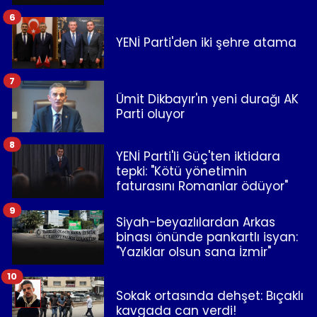
6
YENİ Parti'den iki şehre atama
7
Ümit Dikbayır'ın yeni durağı AK
Parti oluyor
8
YENİ Parti'li Güç'ten iktidara
tepki: "Kötü yönetimin
faturasını Romanlar ödüyor"
9
Siyah-beyazlılardan Arkas
binası önünde pankartlı isyan:
"Yazıklar olsun sana İzmir"
10
Sokak ortasında dehşet: Bıçaklı
kavgada can verdi!