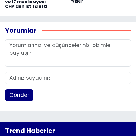
ve 17 meclis üyesi
'YENİ'
CHP’den istifa etti
Yorumlar
Gönder
Trend Haberler