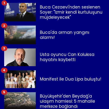
1
Buca Cezaevi'nden seslenen
Soyer: "İzmir kendi kurtuluşunu
müjdeleyecek"
2
Buca'da orman yangını
alarmı!
3
Usta oyuncu Can Kolukısa
hayatını kaybetti
4
Manifest ile Dua Lipa buluştu!
5
Büyükşehir'den Beydağ'a
ulaşım hamlesi: 5 mahalle
merkeze bağlandı