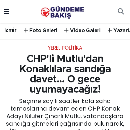
Ankara
Nöbetçi Eczaneler
İzmir
Foto Galeri
Video Galeri
Yazarl
Bilim Teknoloji
Hava Durumu
YEREL POLİTİKA
DÜNYA
Trafik Durumu
CHP'li Mutlu'dan
EGE
Süper Lig Puan Durumu ve Fikstür
Konaklılara sandığa
davet... O gece
EĞİTİM
Tüm Manşetler
uyumayacağız!
EKONOMİ
Son Dakika Haberleri
Seçime sayılı saatler kala saha
temaslarına devam eden CHP Konak
English News
Haber Arşivi
Adayı Nilüfer Çınarlı Mutlu, vatandaşlara
sandığa gitmeleri çağrısında bulunarak,
GÜNCEL