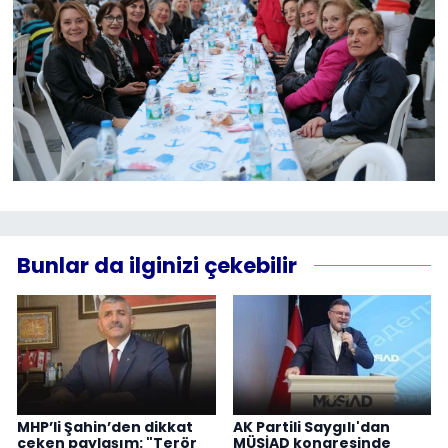
Bunlar da ilginizi çekebilir
MHP’li Şahin’den dikkat
AK Partili Saygılı'dan
çeken paylaşım: "Terör
MÜSİAD kongresinde