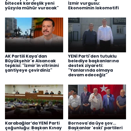
bitecek kardeşlik yeni
İzmir vurgusu:
yüzyıla mühür vuracak"
Ekonominin lokomotifi
AK Partili Kaya'dan
YENİ Parti'den tutuklu
Büyükşehir'e Alsancak
belediye başkanlarına
tepkisi: "İzmir'in vitrinini
destek ziyareti:
şantiyeye çevirdiniz"
"Yanlarında olmaya
devam edeceğiz"
Karabağlar’da YENİ Parti
Bornova'da üye şov...
çoğunluğu: Başkan Kınay
Başkanlar 'eski' partileri