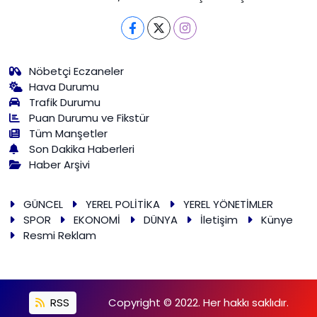
Nöbetçi Eczaneler
Hava Durumu
Trafik Durumu
Puan Durumu ve Fikstür
Tüm Manşetler
Son Dakika Haberleri
Haber Arşivi
GÜNCEL
YEREL POLİTİKA
YEREL YÖNETİMLER
SPOR
EKONOMİ
DÜNYA
İletişim
Künye
Resmi Reklam
RSS
Copyright © 2022. Her hakkı saklıdır.