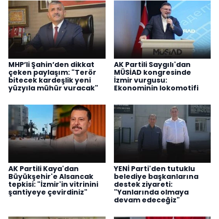
MHP’li Şahin’den dikkat
AK Partili Saygılı'dan
çeken paylaşım: "Terör
MÜSİAD kongresinde
bitecek kardeşlik yeni
İzmir vurgusu:
yüzyıla mühür vuracak"
Ekonominin lokomotifi
AK Partili Kaya'dan
YENİ Parti'den tutuklu
Büyükşehir'e Alsancak
belediye başkanlarına
tepkisi: "İzmir'in vitrinini
destek ziyareti:
şantiyeye çevirdiniz"
"Yanlarında olmaya
devam edeceğiz"