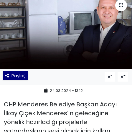
KÜLTÜR SANAT
MAGAZİN
POLİTİKA
SAĞLIK
Siyaset
Paylaş
-
+
A
A
SPOR
24.03.2024 - 13:12
TEKNOLOJİ
CHP Menderes Belediye Başkan Adayı
İlkay Çiçek Menderes’in geleceğine
Yaşam
yönelik hazırladığı projelerle
vatandaşların sesi olmak için kolları
YEREL POLİTİKA