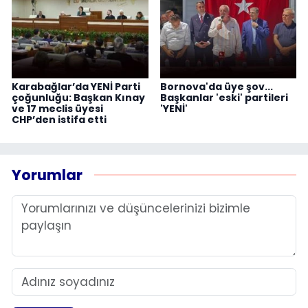
Karabağlar’da YENİ Parti
Bornova'da üye şov...
çoğunluğu: Başkan Kınay
Başkanlar 'eski' partileri
ve 17 meclis üyesi
'YENİ'
CHP’den istifa etti
Yorumlar