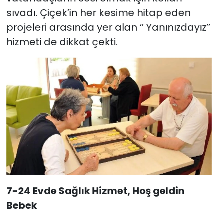
sıvadı. Çiçek’in her kesime hitap eden
YEREL YÖNETİMLER
projeleri arasında yer alan ‘’ Yanınızdayız’’
hizmeti de dikkat çekti.
Yurt
7-24 Evde Sağlık Hizmet, Hoş geldin
Bebek