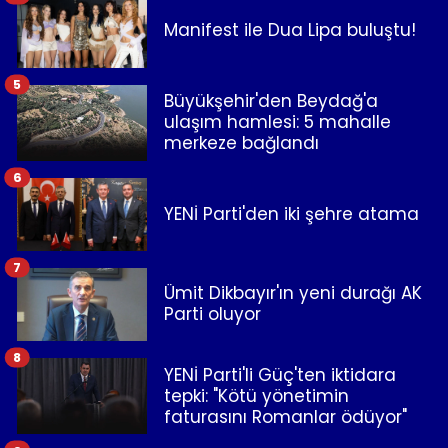
Manifest ile Dua Lipa buluştu!
5
Büyükşehir'den Beydağ'a
ulaşım hamlesi: 5 mahalle
merkeze bağlandı
6
YENİ Parti'den iki şehre atama
7
Ümit Dikbayır'ın yeni durağı AK
Parti oluyor
8
YENİ Parti'li Güç'ten iktidara
tepki: "Kötü yönetimin
faturasını Romanlar ödüyor"