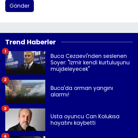
Gönder
Trend Haberler
1
Buca Cezaevi'nden seslenen
Soyer: "İzmir kendi kurtuluşunu
müjdeleyecek"
2
Buca'da orman yangını
alarmı!
3
Usta oyuncu Can Kolukısa
hayatını kaybetti
4