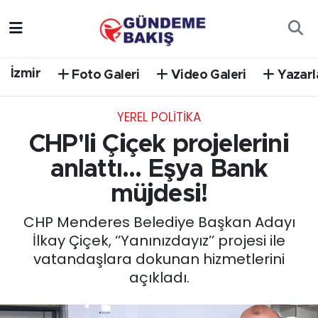
Ankara
Nöbetçi Eczaneler
İzmir
Foto Galeri
Video Galeri
Yazarl
Bilim Teknoloji
Hava Durumu
YEREL POLİTİKA
DÜNYA
Trafik Durumu
CHP'li Çiçek projelerini
EGE
Süper Lig Puan Durumu ve Fikstür
anlattı... Eşya Bank
müjdesi!
EĞİTİM
Tüm Manşetler
CHP Menderes Belediye Başkan Adayı
EKONOMİ
Son Dakika Haberleri
İlkay Çiçek, ‘’Yanınızdayız’’ projesi ile
vatandaşlara dokunan hizmetlerini
English News
Haber Arşivi
açıkladı.
GÜNCEL