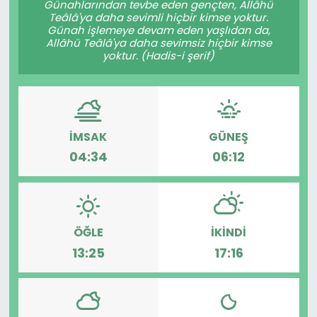
Günahlarından tevbe eden gençten, Allâhü
Teâlâ'ya daha sevimli hiçbir kimse yoktur.
KÜLTÜR SANAT
Günah işlemeye devam eden yaşlıdan da,
Allâhü Teâlâ'ya daha sevimsiz hiçbir kimse
yoktur. (Hadis-i şerif)
MAGAZİN
POLİTİKA
SAĞLIK
İMSAK
GÜNEŞ
04:34
06:12
Siyaset
SPOR
ÖĞLE
İKINDI
TEKNOLOJİ
13:25
17:16
Yaşam
YEREL POLİTİKA