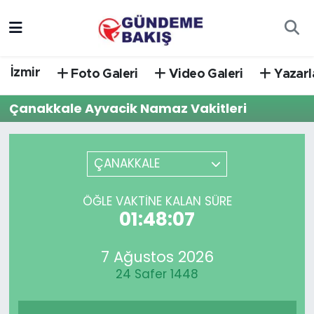
Ankara
Nöbetçi Eczaneler
İzmir
Foto Galeri
Video Galeri
Yazarl
Bilim Teknoloji
Hava Durumu
Çanakkale Ayvacik Namaz Vakitleri
DÜNYA
Trafik Durumu
EGE
Süper Lig Puan Durumu ve Fikstür
ÇANAKKALE
EĞİTİM
Tüm Manşetler
ÖĞLE VAKTINE KALAN SÜRE
01:48:07
EKONOMİ
Son Dakika Haberleri
7 Ağustos 2026
English News
Haber Arşivi
24 Safer 1448
GÜNCEL