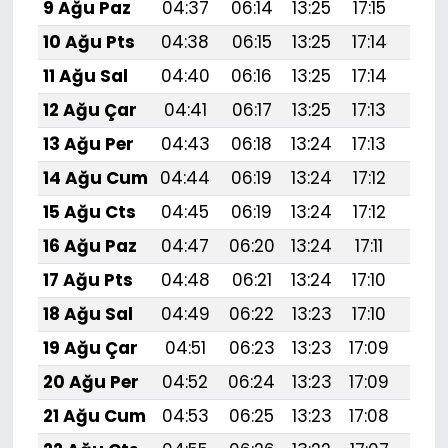
9 Ağu Paz
04:37
06:14
13:25
17:15
20:
10 Ağu Pts
04:38
06:15
13:25
17:14
20:
11 Ağu Sal
04:40
06:16
13:25
17:14
20:
12 Ağu Çar
04:41
06:17
13:25
17:13
20:
13 Ağu Per
04:43
06:18
13:24
17:13
20:
14 Ağu Cum
04:44
06:19
13:24
17:12
20:
15 Ağu Cts
04:45
06:19
13:24
17:12
20:
16 Ağu Paz
04:47
06:20
13:24
17:11
20:
17 Ağu Pts
04:48
06:21
13:24
17:10
20:
18 Ağu Sal
04:49
06:22
13:23
17:10
20:
19 Ağu Çar
04:51
06:23
13:23
17:09
20:
20 Ağu Per
04:52
06:24
13:23
17:09
20:
21 Ağu Cum
04:53
06:25
13:23
17:08
20: