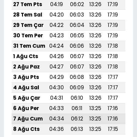
27 Tem Pts
04:19
06:02
13:26
17:19
20:
28 Tem Sal
04:20
06:03
13:26
17:19
20:
29 Tem Çar
04:22
06:04
13:26
17:19
20:
30 Tem Per
04:23
06:05
13:26
17:19
20:
31 Tem Cum
04:24
06:06
13:26
17:18
20:
1 Ağu Cts
04:26
06:07
13:26
17:18
20:
2 Ağu Paz
04:27
06:07
13:26
17:18
20:
3 Ağu Pts
04:29
06:08
13:26
17:17
20:
4 Ağu Sal
04:30
06:09
13:26
17:17
20:
5 Ağu Çar
04:31
06:10
13:26
17:17
20:
6 Ağu Per
04:33
06:11
13:25
17:16
20:
7 Ağu Cum
04:34
06:12
13:25
17:16
20:
8 Ağu Cts
04:36
06:13
13:25
17:15
20: