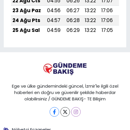
22 Ağu Cts
04:55
06:26
13:22
17:07
20:
23 Ağu Paz
04:56
06:27
13:22
17:06
20:
24 Ağu Pts
04:57
06:28
13:22
17:06
20:
25 Ağu Sal
04:59
06:29
13:22
17:05
20:
Ege ve ülke gündemindeki güncel, İzmir'le ilgili özel
haberleri en doğru ve güvenilir şekilde haberdar
olabilirsiniz / GÜNDEME BAKIŞ- TE Bilişim
Nöbetçi Eczaneler