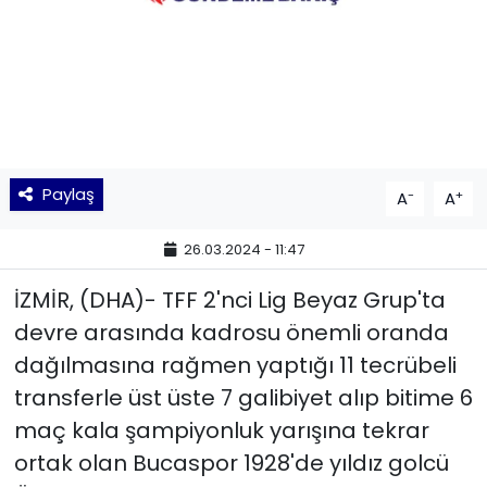
KÜLTÜR SANAT
MAGAZİN
POLİTİKA
Paylaş
-
+
A
A
SAĞLIK
26.03.2024 - 11:47
Siyaset
İZMİR, (DHA)- TFF 2'nci Lig Beyaz Grup'ta
SPOR
devre arasında kadrosu önemli oranda
dağılmasına rağmen yaptığı 11 tecrübeli
TEKNOLOJİ
transferle üst üste 7 galibiyet alıp bitime 6
Yaşam
maç kala şampiyonluk yarışına tekrar
ortak olan Bucaspor 1928'de yıldız golcü
YEREL POLİTİKA