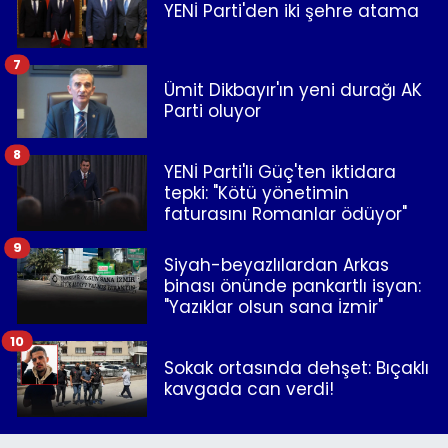
YENİ Parti'den iki şehre atama
7
Ümit Dikbayır'ın yeni durağı AK
Parti oluyor
8
YENİ Parti'li Güç'ten iktidara
tepki: "Kötü yönetimin
faturasını Romanlar ödüyor"
9
Siyah-beyazlılardan Arkas
binası önünde pankartlı isyan:
"Yazıklar olsun sana İzmir"
10
Sokak ortasında dehşet: Bıçaklı
kavgada can verdi!