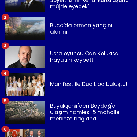
Soyer: "İzmir kendi kurtuluşunu
müjdeleyecek"
2
Buca'da orman yangını
alarmı!
3
Usta oyuncu Can Kolukısa
hayatını kaybetti
4
Manifest ile Dua Lipa buluştu!
5
Büyükşehir'den Beydağ'a
ulaşım hamlesi: 5 mahalle
merkeze bağlandı
6