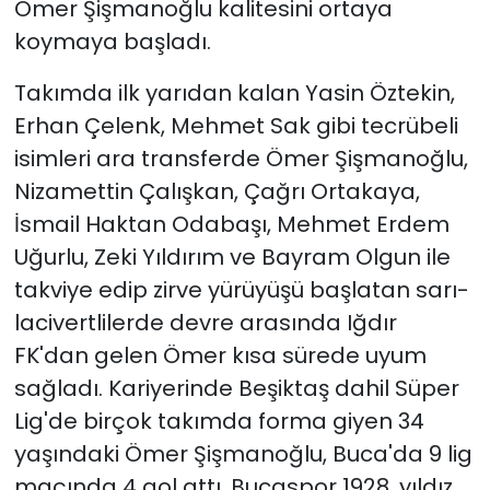
Ömer Şişmanoğlu kalitesini ortaya
koymaya başladı.
YEREL YÖNETİMLER
Takımda ilk yarıdan kalan Yasin Öztekin,
Yurt
Erhan Çelenk, Mehmet Sak gibi tecrübeli
isimleri ara transferde Ömer Şişmanoğlu,
Nizamettin Çalışkan, Çağrı Ortakaya,
İsmail Haktan Odabaşı, Mehmet Erdem
Uğurlu, Zeki Yıldırım ve Bayram Olgun ile
takviye edip zirve yürüyüşü başlatan sarı-
lacivertlilerde devre arasında Iğdır
FK'dan gelen Ömer kısa sürede uyum
sağladı. Kariyerinde Beşiktaş dahil Süper
Lig'de birçok takımda forma giyen 34
yaşındaki Ömer Şişmanoğlu, Buca'da 9 lig
maçında 4 gol attı. Bucaspor 1928, yıldız