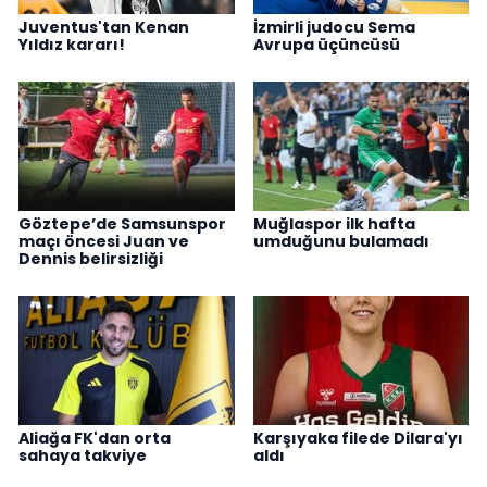
Juventus'tan Kenan
İzmirli judocu Sema
Yıldız kararı!
Avrupa üçüncüsü
Göztepe’de Samsunspor
Muğlaspor ilk hafta
maçı öncesi Juan ve
umduğunu bulamadı
Dennis belirsizliği
Aliağa FK'dan orta
Karşıyaka filede Dilara'yı
sahaya takviye
aldı