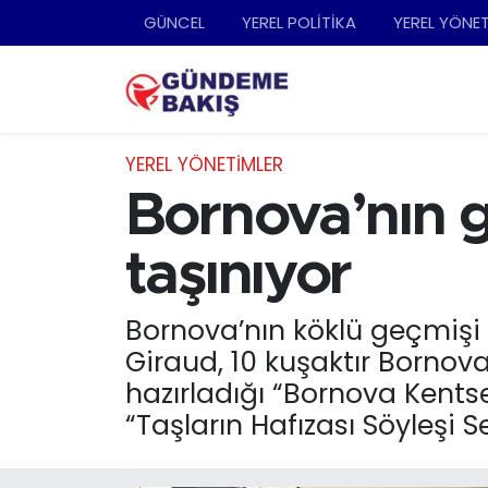
GÜNCEL
YEREL POLİTİKA
YEREL YÖNE
Ankara
Nöbetçi Eczaneler
Bilim Teknoloji
Hava Durumu
YEREL YÖNETİMLER
DÜNYA
Trafik Durumu
Bornova’nın g
EGE
Süper Lig Puan Durumu ve Fikstür
taşınıyor
EĞİTİM
Tüm Manşetler
Bornova’nın köklü geçmişi a
Giraud, 10 kuşaktır Bornoval
EKONOMİ
Son Dakika Haberleri
hazırladığı “Bornova Kents
English News
Haber Arşivi
“Taşların Hafızası Söyleşi S
GÜNCEL