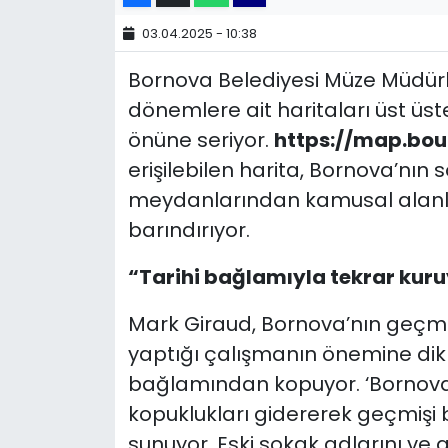
03.04.2025 - 10:38
YEREL YÖNETİMLER
Bornova Belediyesi Müze Müdürlü
Yurt
dönemlere ait haritaları üst üst
önüne seriyor.
https://map.bo
erişilebilen harita, Bornova’nın 
meydanlarından kamusal alanlar
barındırıyor.
“Tarihi bağlamıyla tekrar kur
Mark Giraud, Bornova’nın geçmiş
yaptığı çalışmanın önemine dikka
bağlamından kopuyor. ‘Bornova K
kopuklukları gidererek geçmişi
sunuyor. Eski sokak adlarını ve ge