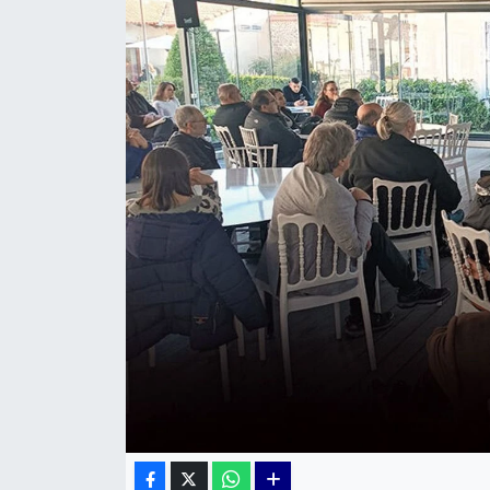
KÜLTÜR SANAT
MAGAZİN
POLİTİKA
SAĞLIK
Siyaset
SPOR
TEKNOLOJİ
Yaşam
YEREL POLİTİKA