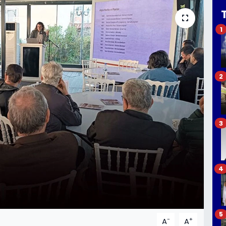
1
2
3
4
5
-
+
A
A