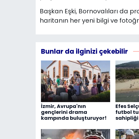
Başkan Eşki, Bornovalıları da p
haritanın her yeni bilgi ve fotoğ
Bunlar da ilginizi çekebilir
İzmir, Avrupa'nın
Efes Sel
gençlerini drama
futbol t
kampında buluşturuyor!
sahipliği