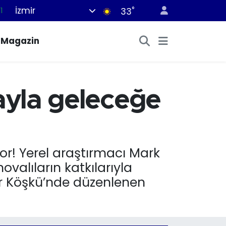
1
İzmir
°
33
8
Magazin
2
8
3
tayla geleceğe
4
or! Yerel araştırmacı Mark
ovalıların katkılarıyla
lar Köşkü’nde düzenlenen