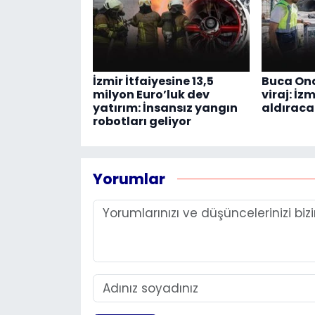
İzmir İtfaiyesine 13,5
Buca Ona
milyon Euro’luk dev
viraj: İz
yatırım: İnsansız yangın
aldıraca
robotları geliyor
Yorumlar