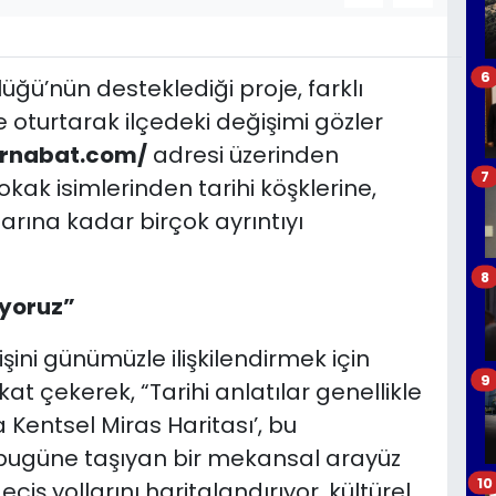
6
ğü’nün desteklediği proje, farklı
e oturtarak ilçedeki değişimi gözler
urnabat.com/
adresi üzerinden
7
sokak isimlerinden tarihi köşklerine,
ına kadar birçok ayrıntıyı
8
uyoruz”
ini günümüzle ilişkilendirmek için
9
t çekerek, “Tarihi anlatılar genellikle
entsel Miras Haritası’, bu
 bugüne taşıyan bir mekansal arayüz
10
çiş yollarını haritalandırıyor, kültürel