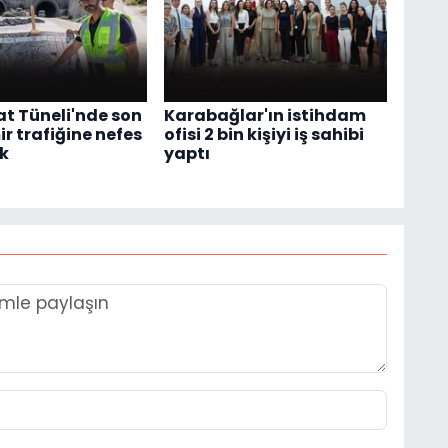
t Tüneli'nde son
Karabağlar'ın istihdam
mir trafiğine nefes
ofisi 2 bin kişiyi iş sahibi
k
yaptı