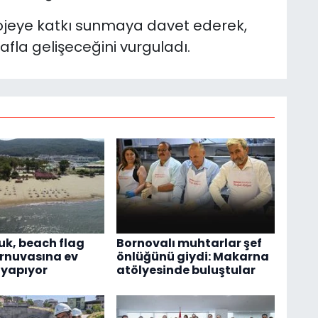
rojeye katkı sunmaya davet ederek,
rafla gelişeceğini vurguladı.
çuk, beach flag
Bornovalı muhtarlar şef
urnuvasına ev
önlüğünü giydi: Makarna
 yapıyor
atölyesinde buluştular