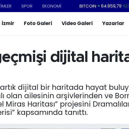
BITCOIN
64.959,79
%1.1
TİMLER
SPOR
EKONOMİ
DOLAR
47,7436
%0.1
İzmir
Foto Galeri
Video Galeri
Yazarlar
EURO
55,2510
%0.3
STERLİN
64,4811
%0.3
GRAM ALTIN
6660.55
%0.0
eçmişi dijital hari
BİST100
13.779
%-1
rtık dijital bir haritada hayat buluy
ı olan ailesinin arşivlerinden ve Born
el Miras Haritası” projesini Dramalı
erisi” kapsamında tanıttı.