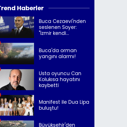
Trend Haberler
Buca Cezaevi'nden
seslenen Soyer:
"İzmir kendi
kurtuluşunu
müjdeleyecek"
Buca'da orman
yangını alarmı!
Usta oyuncu Can
Kolukısa hayatını
kaybetti
Manifest ile Dua Lipa
buluştu!
Büyükşehir'den