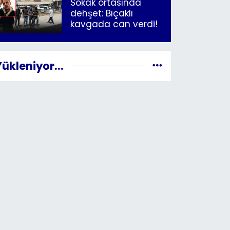
Sokak ortasında
dehşet: Bıçaklı
kavgada can verdi!
Yükleniyor...