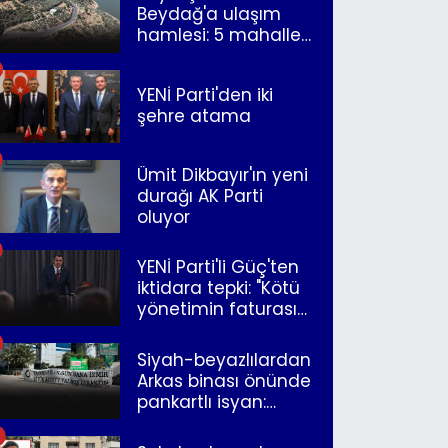
Beydağ'a ulaşım
hamlesi: 5 mahalle
merkeze bağlandı
YENİ Parti'den iki
şehre atama
Ümit Dikbayır'ın yeni
durağı AK Parti
oluyor
YENİ Parti'li Güç'ten
iktidara tepki: "Kötü
yönetimin faturasını
Romanlar ödüyor"
Siyah-beyazlılardan
Arkas binası önünde
pankartlı isyan:
"Yazıklar olsun sana
İzmir"