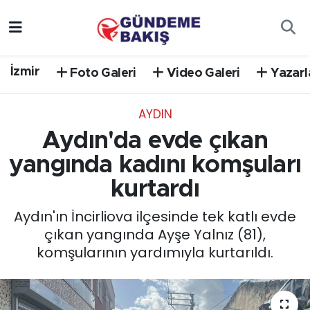
Ankara
Nöbetçi Eczaneler
İzmir
Foto Galeri
Video Galeri
Yazarl
Bilim Teknoloji
Hava Durumu
AYDIN
DÜNYA
Trafik Durumu
Aydın'da evde çıkan
EGE
Süper Lig Puan Durumu ve Fikstür
yangında kadını komşuları
kurtardı
EĞİTİM
Tüm Manşetler
Aydın'ın İncirliova ilçesinde tek katlı evde
EKONOMİ
Son Dakika Haberleri
çıkan yangında Ayşe Yalnız (81),
komşularının yardımıyla kurtarıldı.
English News
Haber Arşivi
GÜNCEL