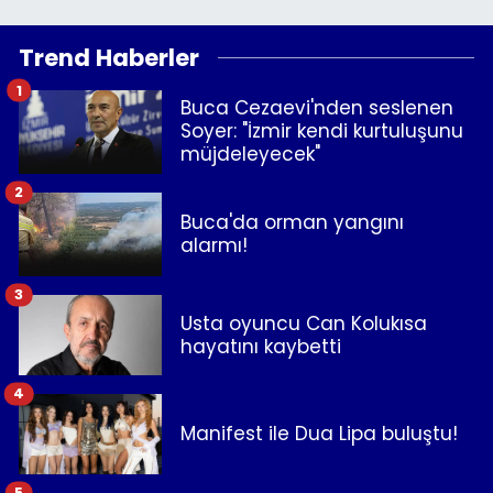
Trend Haberler
1
Buca Cezaevi'nden seslenen
Soyer: "İzmir kendi kurtuluşunu
müjdeleyecek"
2
Buca'da orman yangını
alarmı!
3
Usta oyuncu Can Kolukısa
hayatını kaybetti
4
Manifest ile Dua Lipa buluştu!
5