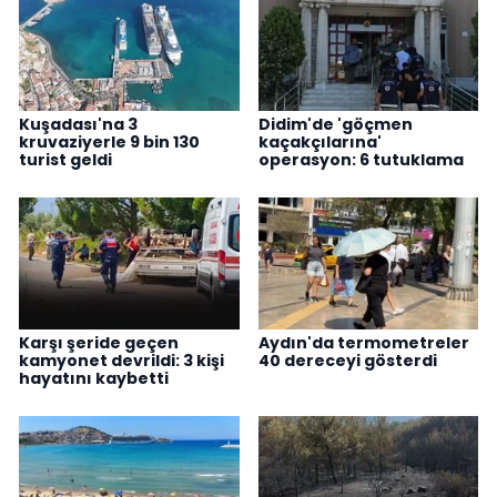
Kuşadası'na 3
Didim'de 'göçmen
kruvaziyerle 9 bin 130
kaçakçılarına'
turist geldi
operasyon: 6 tutuklama
Karşı şeride geçen
Aydın'da termometreler
kamyonet devrildi: 3 kişi
40 dereceyi gösterdi
hayatını kaybetti