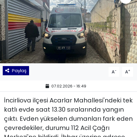
KÜLTÜR SANAT
MAGAZİN
POLİTİKA
SAĞLIK
Paylaş
-
+
A
A
Siyaset
07.02.2026 - 16:49
SPOR
İncirliova ilçesi Acarlar Mahallesi'ndeki tek
TEKNOLOJİ
katlı evde saat 13.30 sıralarında yangın
çıktı. Evden yükselen dumanları fark eden
Yaşam
çevredekiler, durumu 112 Acil Çağrı
YEREL POLİTİKA
Merkezi'ne bildirdi. İhbar üzerine adrese