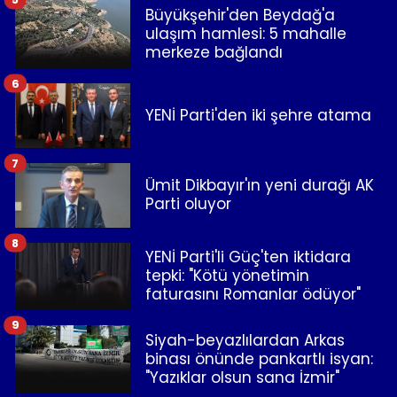
Büyükşehir'den Beydağ'a
ulaşım hamlesi: 5 mahalle
merkeze bağlandı
6
YENİ Parti'den iki şehre atama
7
Ümit Dikbayır'ın yeni durağı AK
Parti oluyor
8
YENİ Parti'li Güç'ten iktidara
tepki: "Kötü yönetimin
faturasını Romanlar ödüyor"
9
Siyah-beyazlılardan Arkas
binası önünde pankartlı isyan:
"Yazıklar olsun sana İzmir"