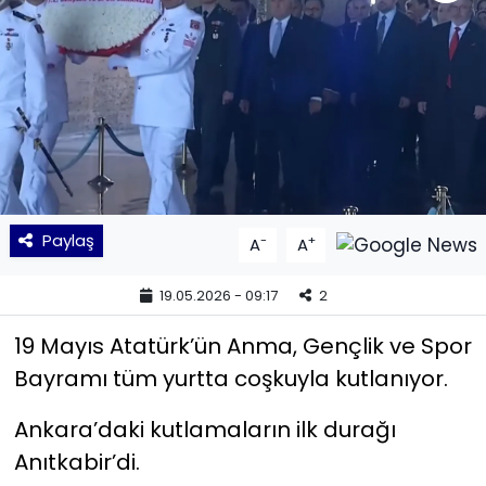
KÜLTÜR SANAT
MAGAZİN
POLİTİKA
SAĞLIK
Paylaş
-
+
A
A
Siyaset
19.05.2026 - 09:17
2
SPOR
19 Mayıs Atatürk’ün Anma, Gençlik ve Spor
TEKNOLOJİ
Bayramı tüm yurtta coşkuyla kutlanıyor.
Yaşam
Ankara’daki kutlamaların ilk durağı
Anıtkabir’di.
YEREL POLİTİKA