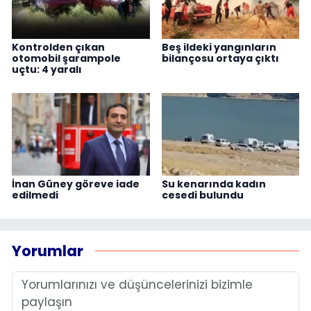
Kontrolden çıkan
Beş ildeki yangınların
otomobil şarampole
bilançosu ortaya çıktı
uçtu: 4 yaralı
İnan Güney göreve iade
Su kenarında kadın
edilmedi
cesedi bulundu
Yorumlar