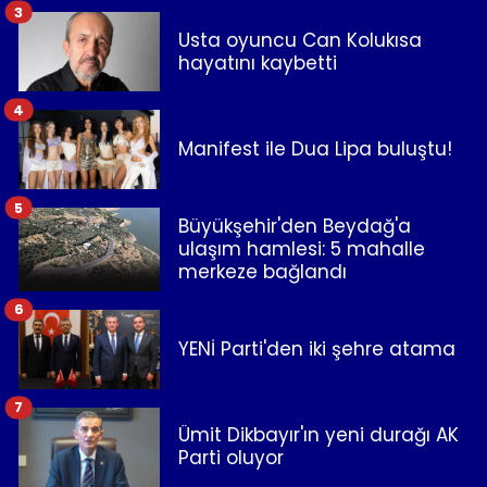
3
Usta oyuncu Can Kolukısa
hayatını kaybetti
4
Manifest ile Dua Lipa buluştu!
5
Büyükşehir'den Beydağ'a
ulaşım hamlesi: 5 mahalle
merkeze bağlandı
6
YENİ Parti'den iki şehre atama
7
Ümit Dikbayır'ın yeni durağı AK
Parti oluyor