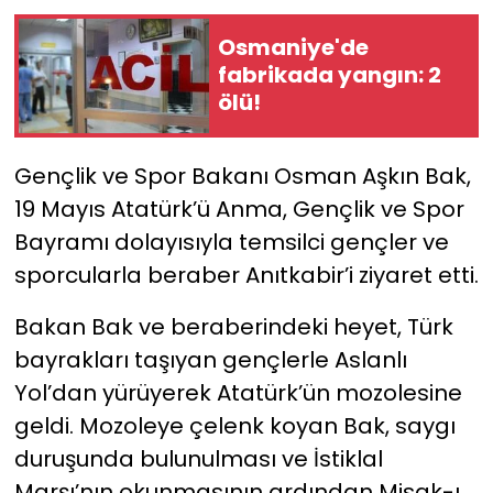
Osmaniye'de
YEREL YÖNETİMLER
fabrikada yangın: 2
ölü!
Yurt
Gençlik ve Spor Bakanı Osman Aşkın Bak,
19 Mayıs Atatürk’ü Anma, Gençlik ve Spor
Bayramı dolayısıyla temsilci gençler ve
sporcularla beraber Anıtkabir’i ziyaret etti.
Bakan Bak ve beraberindeki heyet, Türk
bayrakları taşıyan gençlerle Aslanlı
Yol’dan yürüyerek Atatürk’ün mozolesine
geldi. Mozoleye çelenk koyan Bak, saygı
duruşunda bulunulması ve İstiklal
Marşı’nın okunmasının ardından Misak-ı