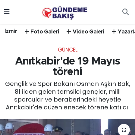
Ankara
Nöbetçi Eczaneler
İzmir
Foto Galeri
Video Galeri
Yazarl
Bilim Teknoloji
Hava Durumu
GÜNCEL
DÜNYA
Trafik Durumu
Anıtkabir'de 19 Mayıs
EGE
Süper Lig Puan Durumu ve Fikstür
töreni
Gençlik ve Spor Bakanı Osman Aşkın Bak,
EĞİTİM
Tüm Manşetler
81 ilden gelen temsilci gençler, milli
sporcular ve beraberindeki heyetle
EKONOMİ
Son Dakika Haberleri
Anıtkabir'de düzenlenecek törene katıldı.
English News
Haber Arşivi
GÜNCEL