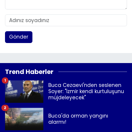
Gönder
Trend Haberler
1
Buca Cezaevi'nden seslenen
Soyer: "İzmir kendi kurtuluşunu
müjdeleyecek"
2
Buca'da orman yangını
alarmı!