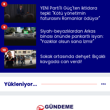
8
YENİ Parti'li Güç'ten iktidara
tepki: "Kötü yönetimin
faturasını Romanlar ödüyor"
9
Siyah-beyazlılardan Arkas
binası önünde pankartlı isyan:
"Yazıklar olsun sana İzmir"
10
Sokak ortasında dehşet: Bıçaklı
kavgada can verdi!
Yükleniyor...