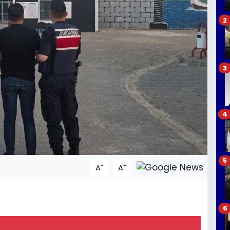
2
3
4
5
-
+
A
A
6