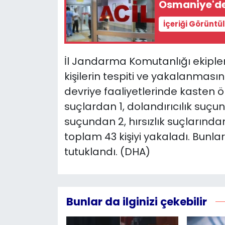
Osmaniye'de 
YEREL YÖNETİMLER
İçeriği Görüntü
Yurt
İl Jandarma Komutanlığı ekipleri
kişilerin tespiti ve yakalanmasın
devriye faaliyetlerinde kasten 
suçlardan 1, dolandırıcılık suç
suçundan 2, hırsızlık suçlarınd
toplam 43 kişiyi yakaladı. Bunla
tutuklandı. (DHA)
Bunlar da ilginizi çekebilir