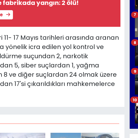
fabrikada yangın: 2 ölü!
le
7
 11- 17 Mayıs tarihleri arasında aranan
8
a yönelik icra edilen yol kontrol ve
öldürme suçundan 2, narkotik
undan 5, siber suçlardan 1, yağma
9
an 8 ve diğer suçlardan 24 olmak üzere
rdan 17'si çıkarıldıkları mahkemelerce
10