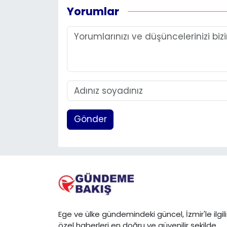
Yorumlar
Gönder
Ege ve ülke gündemindeki güncel, İzmir'le ilgili
özel haberleri en doğru ve güvenilir şekilde