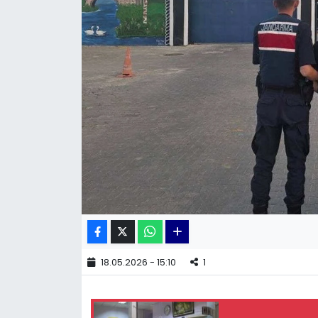
KÜLTÜR SANAT
MAGAZİN
POLİTİKA
SAĞLIK
Siyaset
SPOR
TEKNOLOJİ
18.05.2026 - 15:10
1
Yaşam
YEREL POLİTİKA