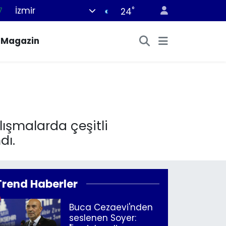
İzmir
°
7
24
8
Magazin
2
8
9
4
ışmalarda çeşitli
dı.
Trend Haberler
Buca Cezaevi'nden
seslenen Soyer: