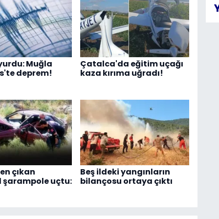
yurdu: Muğla
Çatalca'da eğitim uçağı
s'te deprem!
kaza kırıma uğradı!
en çıkan
Beş ildeki yangınların
 şarampole uçtu:
bilançosu ortaya çıktı