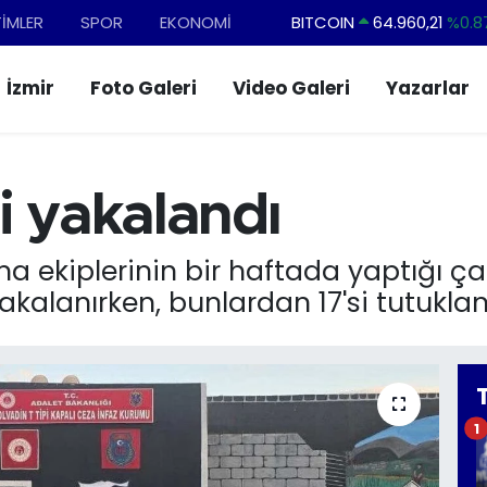
TİMLER
SPOR
EKONOMİ
BITCOIN
64.960,21
%0.8
DOLAR
47,7436
%0.1
İzmir
Foto Galeri
Video Galeri
Yazarlar
EURO
55,2510
%0.3
STERLİN
64,4811
%0.3
GRAM ALTIN
6648.99
%2.5
i yakalandı
BİST100
13.779
%-1
 ekiplerinin bir haftada yaptığı çal
kalanırken, bunlardan 17'si tutuklan
1