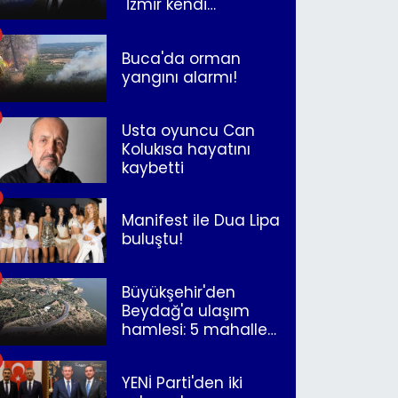
"İzmir kendi
kurtuluşunu
müjdeleyecek"
Buca'da orman
yangını alarmı!
Usta oyuncu Can
Kolukısa hayatını
kaybetti
Manifest ile Dua Lipa
buluştu!
Büyükşehir'den
Beydağ'a ulaşım
hamlesi: 5 mahalle
merkeze bağlandı
YENİ Parti'den iki