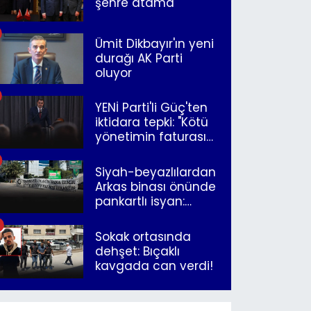
şehre atama
Ümit Dikbayır'ın yeni
durağı AK Parti
oluyor
YENİ Parti'li Güç'ten
iktidara tepki: "Kötü
yönetimin faturasını
Romanlar ödüyor"
Siyah-beyazlılardan
Arkas binası önünde
pankartlı isyan:
"Yazıklar olsun sana
İzmir"
Sokak ortasında
dehşet: Bıçaklı
kavgada can verdi!