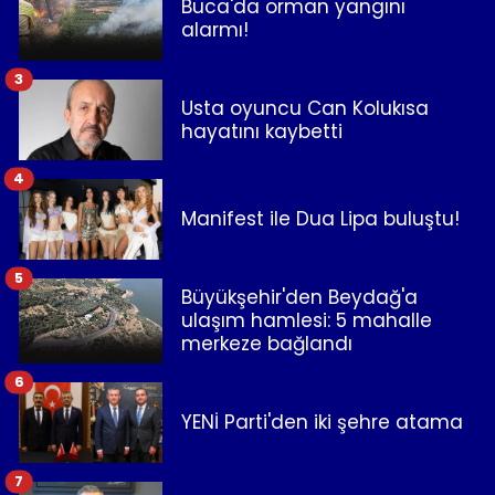
Buca'da orman yangını
alarmı!
3
Usta oyuncu Can Kolukısa
hayatını kaybetti
4
Manifest ile Dua Lipa buluştu!
5
Büyükşehir'den Beydağ'a
ulaşım hamlesi: 5 mahalle
merkeze bağlandı
6
YENİ Parti'den iki şehre atama
7