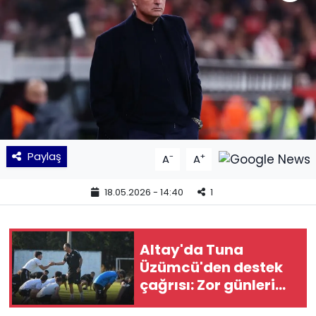
KÜLTÜR SANAT
MAGAZİN
POLİTİKA
SAĞLIK
Paylaş
-
+
A
A
Siyaset
18.05.2026 - 14:40
1
SPOR
TEKNOLOJİ
Altay'da Tuna
Üzümcü'den destek
Yaşam
çağrısı: Zor günleri
geride bırakacağız
YEREL POLİTİKA