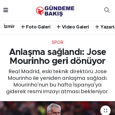
Ankara
Nöbetçi Eczaneler
İzmir
Foto Galeri
Video Galeri
Yazarl
Bilim Teknoloji
Hava Durumu
SPOR
DÜNYA
Trafik Durumu
Anlaşma sağlandı: Jose
EGE
Süper Lig Puan Durumu ve Fikstür
Mourinho geri dönüyor
Real Madrid, eski teknik direktörü Jose
EĞİTİM
Tüm Manşetler
Mourinho ile yeniden anlaşma sağladı.
Mourinho'nun bu hafta İspanya'ya
EKONOMİ
Son Dakika Haberleri
giderek resmi imzayı atması bekleniyor.
English News
Haber Arşivi
GÜNCEL