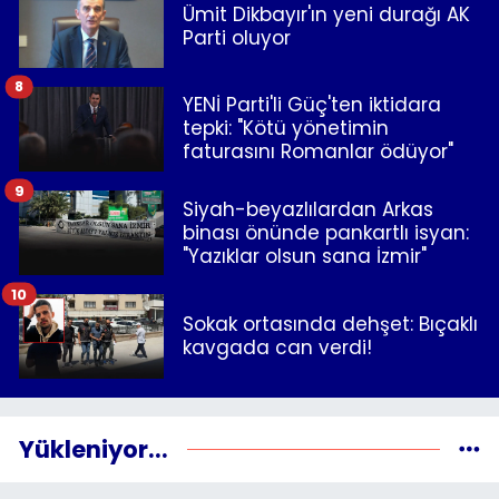
Ümit Dikbayır'ın yeni durağı AK
Parti oluyor
8
YENİ Parti'li Güç'ten iktidara
tepki: "Kötü yönetimin
faturasını Romanlar ödüyor"
9
Siyah-beyazlılardan Arkas
binası önünde pankartlı isyan:
"Yazıklar olsun sana İzmir"
10
Sokak ortasında dehşet: Bıçaklı
kavgada can verdi!
Yükleniyor...