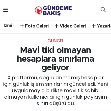
Ankara
Nöbetçi Eczaneler
İzmir
Foto Galeri
Video Galeri
Yazarl
Bilim Teknoloji
Hava Durumu
GÜNCEL
DÜNYA
Trafik Durumu
Mavi tiki olmayan
EGE
Süper Lig Puan Durumu ve Fikstür
hesaplara sınırlama
geliyor
EĞİTİM
Tüm Manşetler
X platformu, doğrulanmamış hesaplar
EKONOMİ
Son Dakika Haberleri
için günlük işlem sınırlarını güncelledi. Yeni
uygulamayla birlikte mavi tik sahibi
English News
Haber Arşivi
olmayan kullanıcılar için günlük paylaşım
sınırı düşürüldü.
GÜNCEL