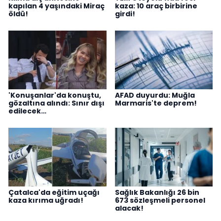
kapılan 4 yaşındaki Miraç
kaza: 10 araç birbirine
öldü!
girdi!
'Konuşanlar'da konuştu,
AFAD duyurdu: Muğla
gözaltına alındı: Sınır dışı
Marmaris'te deprem!
edilecek…
Çatalca'da eğitim uçağı
Sağlık Bakanlığı 26 bin
kaza kırıma uğradı!
673 sözleşmeli personel
alacak!