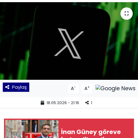
KÜLTÜR SANAT
MAGAZİN
POLİTİKA
SAĞLIK
Siyaset
Paylaş
-
+
A
A
SPOR
18.05.2026 - 21:16
1
TEKNOLOJİ
Yaşam
İnan Güney göreve
YEREL POLİTİKA