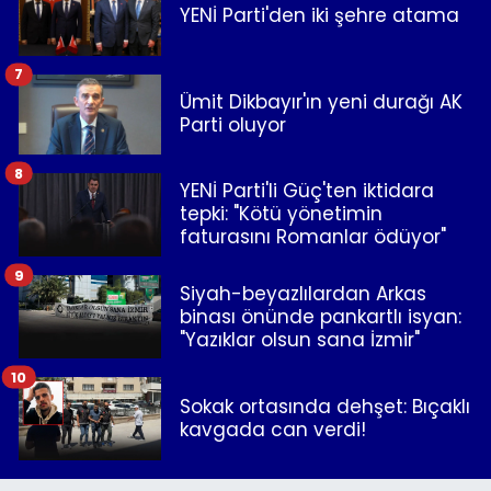
YENİ Parti'den iki şehre atama
7
Ümit Dikbayır'ın yeni durağı AK
Parti oluyor
8
YENİ Parti'li Güç'ten iktidara
tepki: "Kötü yönetimin
faturasını Romanlar ödüyor"
9
Siyah-beyazlılardan Arkas
binası önünde pankartlı isyan:
"Yazıklar olsun sana İzmir"
10
Sokak ortasında dehşet: Bıçaklı
kavgada can verdi!