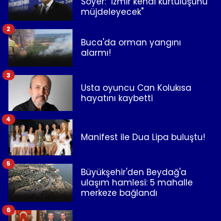
Soyer: "İzmir kendi kurtuluşunu
müjdeleyecek"
2
Buca'da orman yangını
alarmı!
3
Usta oyuncu Can Kolukısa
hayatını kaybetti
4
Manifest ile Dua Lipa buluştu!
5
Büyükşehir'den Beydağ'a
ulaşım hamlesi: 5 mahalle
merkeze bağlandı
6