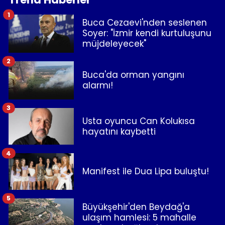
1
Buca Cezaevi'nden seslenen
Soyer: "İzmir kendi kurtuluşunu
müjdeleyecek"
2
Buca'da orman yangını
alarmı!
3
Usta oyuncu Can Kolukısa
hayatını kaybetti
4
Manifest ile Dua Lipa buluştu!
5
Büyükşehir'den Beydağ'a
ulaşım hamlesi: 5 mahalle