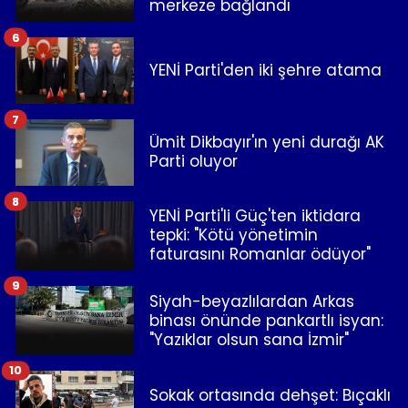
merkeze bağlandı
6
YENİ Parti'den iki şehre atama
7
Ümit Dikbayır'ın yeni durağı AK
Parti oluyor
8
YENİ Parti'li Güç'ten iktidara
tepki: "Kötü yönetimin
faturasını Romanlar ödüyor"
9
Siyah-beyazlılardan Arkas
binası önünde pankartlı isyan:
"Yazıklar olsun sana İzmir"
10
Sokak ortasında dehşet: Bıçaklı