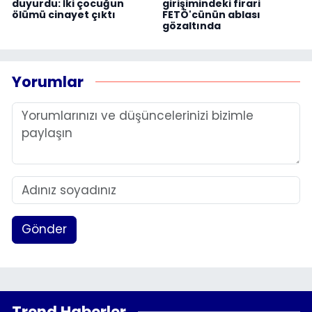
duyurdu: İki çocuğun
girişimindeki firari
ölümü cinayet çıktı
FETÖ'cünün ablası
gözaltında
Yorumlar
Gönder
Trend Haberler