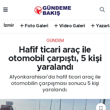
Ankara
Nöbetçi Eczaneler
İzmir
Foto Galeri
Video Galeri
Yazarl
Bilim Teknoloji
Hava Durumu
GÜNDEM
DÜNYA
Trafik Durumu
Hafif ticari araç ile
EGE
Süper Lig Puan Durumu ve Fikstür
otomobil çarpıştı, 5 kişi
yaralandı
EĞİTİM
Tüm Manşetler
Afyonkarahisar'da hafif ticari araç ile
EKONOMİ
Son Dakika Haberleri
otomobilin çarpışması sonucu 5 kişi
yaralandı.
English News
Haber Arşivi
GÜNCEL