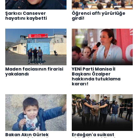
Şarkıcı Cansever
Öğrenci affı yürürlüğe
hayatını kaybetti
girdi!
Maden faciasının firarisi
YENİ Parti Manisa İl
yakalandı
Başkanı Özalper
hakkında tutuklama
kararı!
Bakan Akın Gürlek
Erdoğan'a suikast