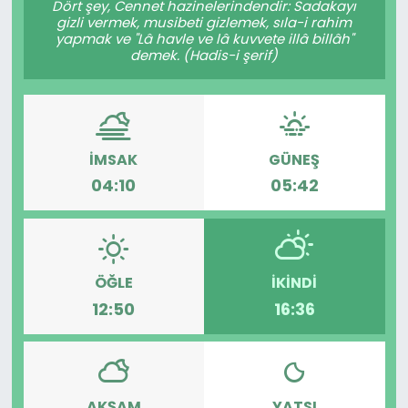
Dört şey, Cennet hazinelerindendir: Sadakayı
gizli vermek, musibeti gizlemek, sıla-i rahim
KÜLTÜR SANAT
yapmak ve "Lâ havle ve lâ kuvvete illâ billâh"
demek. (Hadis-i şerif)
MAGAZİN
POLİTİKA
İMSAK
GÜNEŞ
SAĞLIK
04:10
05:42
Siyaset
SPOR
ÖĞLE
İKINDI
12:50
16:36
TEKNOLOJİ
Yaşam
YEREL POLİTİKA
AKŞAM
YATSI