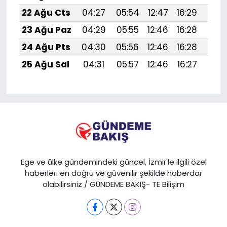
22 Ağu Cts
04:27
05:54
12:47
16:29
19:
23 Ağu Paz
04:29
05:55
12:46
16:28
19:
24 Ağu Pts
04:30
05:56
12:46
16:28
19:
25 Ağu Sal
04:31
05:57
12:46
16:27
19:
Ege ve ülke gündemindeki güncel, İzmir'le ilgili özel
haberleri en doğru ve güvenilir şekilde haberdar
olabilirsiniz / GÜNDEME BAKIŞ- TE Bilişim