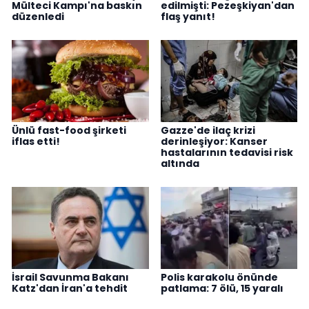
Mülteci Kampı'na baskın
edilmişti: Pezeşkiyan'dan
düzenledi
flaş yanıt!
Ünlü fast-food şirketi
Gazze'de ilaç krizi
iflas etti!
derinleşiyor: Kanser
hastalarının tedavisi risk
altında
İsrail Savunma Bakanı
Polis karakolu önünde
Katz'dan İran'a tehdit
patlama: 7 ölü, 15 yaralı