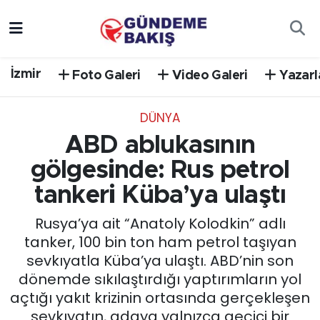
Ankara
Nöbetçi Eczaneler
İzmir
Foto Galeri
Video Galeri
Yazarl
Bilim Teknoloji
Hava Durumu
DÜNYA
DÜNYA
Trafik Durumu
ABD ablukasının
EGE
Süper Lig Puan Durumu ve Fikstür
gölgesinde: Rus petrol
tankeri Küba’ya ulaştı
EĞİTİM
Tüm Manşetler
Rusya’ya ait “Anatoly Kolodkin” adlı
EKONOMİ
Son Dakika Haberleri
tanker, 100 bin ton ham petrol taşıyan
sevkıyatla Küba’ya ulaştı. ABD’nin son
English News
Haber Arşivi
dönemde sıkılaştırdığı yaptırımların yol
açtığı yakıt krizinin ortasında gerçekleşen
GÜNCEL
sevkıyatın, adaya yalnızca geçici bir