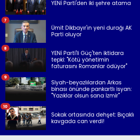
YENİ Parti'den iki şehre atama
7
Ümit Dikbayır'ın yeni durağı AK
Parti oluyor
8
YENİ Parti'li Güç'ten iktidara
tepki: "Kötü yönetimin
faturasını Romanlar ödüyor"
9
Siyah-beyazlılardan Arkas
binası önünde pankartlı isyan:
"Yazıklar olsun sana İzmir"
10
Sokak ortasında dehşet: Bıçaklı
kavgada can verdi!