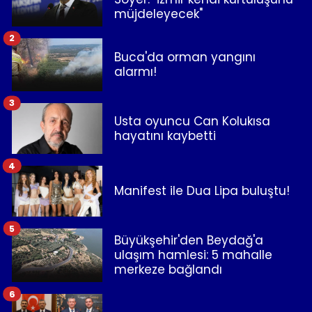
müjdeleyecek"
2
Buca'da orman yangını
alarmı!
3
Usta oyuncu Can Kolukısa
hayatını kaybetti
4
Manifest ile Dua Lipa buluştu!
5
Büyükşehir'den Beydağ'a
ulaşım hamlesi: 5 mahalle
merkeze bağlandı
6