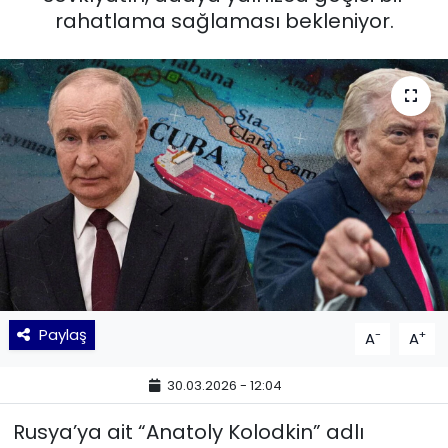
rahatlama sağlaması bekleniyor.
KÜLTÜR SANAT
MAGAZİN
POLİTİKA
SAĞLIK
Siyaset
SPOR
Paylaş
-
+
A
A
TEKNOLOJİ
30.03.2026 - 12:04
Yaşam
Rusya’ya ait “Anatoly Kolodkin” adlı
YEREL POLİTİKA