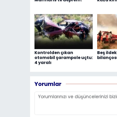
Kontrolden çıkan
Beş ildek
otomobil şarampole uçtu:
bilanços
4 yaralı
Yorumlar