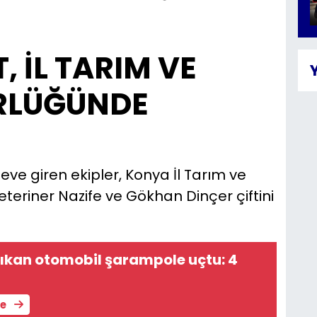
, İL TARIM VE
RLÜĞÜNDE
Ş
ı eve giren ekipler, Konya İl Tarım ve
eriner Nazife ve Gökhan Dinçer çiftini
ıkan otomobil şarampole uçtu: 4
le