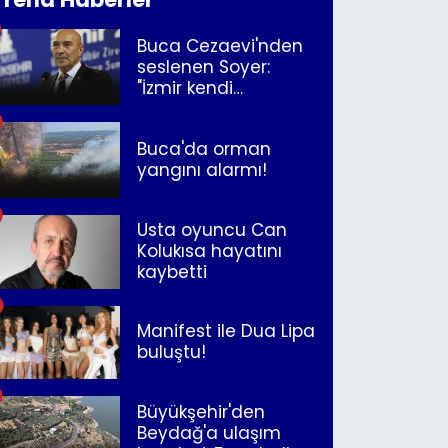
Buca Cezaevi'nden
seslenen Soyer:
"İzmir kendi
kurtuluşunu
müjdeleyecek"
Buca'da orman
yangını alarmı!
Usta oyuncu Can
Kolukısa hayatını
kaybetti
Manifest ile Dua Lipa
buluştu!
Büyükşehir'den
Beydağ'a ulaşım