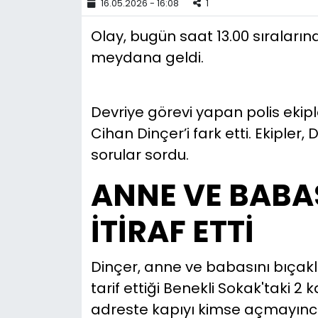
16.05.2026 - 16:08
1
YEREL YÖNETİMLER
Olay, bugün saat 13.00 sıraları
meydana geldi.
Yurt
Devriye görevi yapan polis ekiple
Cihan Dinçer’i fark etti. Ekiple
sorular sordu.
ANNE VE BABAS
İTİRAF ETTİ
Dinçer, anne ve babasını bıçakla
tarif ettiği Benekli Sokak'taki 2 k
adreste kapıyı kimse açmayınca 