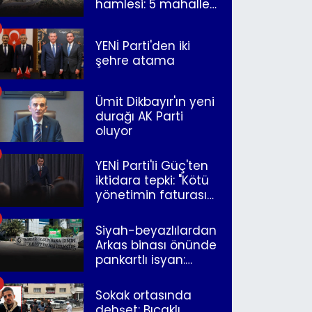
hamlesi: 5 mahalle
merkeze bağlandı
YENİ Parti'den iki
şehre atama
Ümit Dikbayır'ın yeni
durağı AK Parti
oluyor
YENİ Parti'li Güç'ten
iktidara tepki: "Kötü
yönetimin faturasını
Romanlar ödüyor"
Siyah-beyazlılardan
Arkas binası önünde
pankartlı isyan:
"Yazıklar olsun sana
İzmir"
Sokak ortasında
dehşet: Bıçaklı