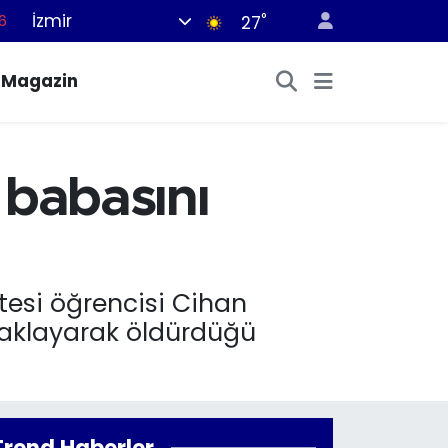
6
İzmir
°
27
6
Magazin
2
7
4
 babasını
4
ltesi öğrencisi Cihan
ıçaklayarak öldürdüğü
Trend Haberler