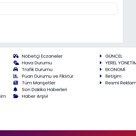
Nöbetçi Eczaneler
GÜNCEL
Hava Durumu
YEREL YÖNETİ
Trafik Durumu
EKONOMİ
Puan Durumu ve Fikstür
İletişim
Tüm Manşetler
Resmi Rekla
Son Dakika Haberleri
Haber Arşivi
şim