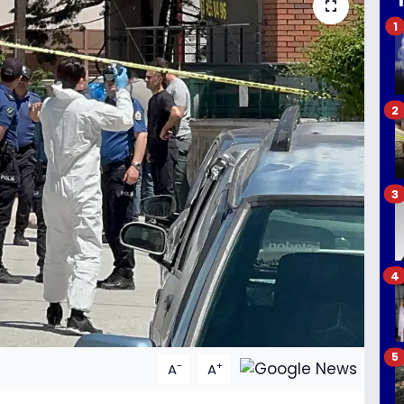
1
2
3
4
5
-
+
A
A