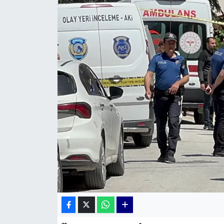
KÜLTÜR SANAT
MAGAZİN
POLİTİKA
SAĞLIK
Siyaset
SPOR
TEKNOLOJİ
Yaşam
YEREL POLİTİKA