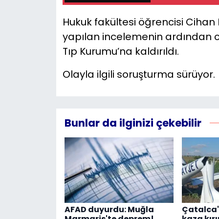
Hukuk fakültesi öğrencisi Cihan 
yapılan incelemenin ardından ca
Tıp Kurumu’na kaldırıldı.
Olayla ilgili soruşturma sürüyor.
Bunlar da ilginizi çekebilir
AFAD duyurdu: Muğla
Çatalca'
Marmaris'te deprem!
kaza kır