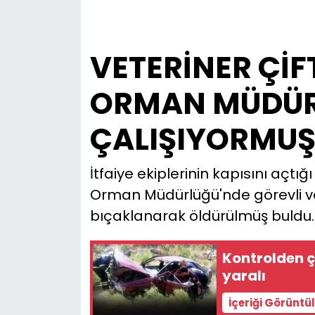
VETERİNER ÇİFT
ORMAN MÜDÜ
ÇALIŞIYORMU
İtfaiye ekiplerinin kapısını açtığ
Orman Müdürlüğü'nde görevli vet
bıçaklanarak öldürülmüş buldu.
Kontrolden ç
yaralı
İçeriği Görüntü