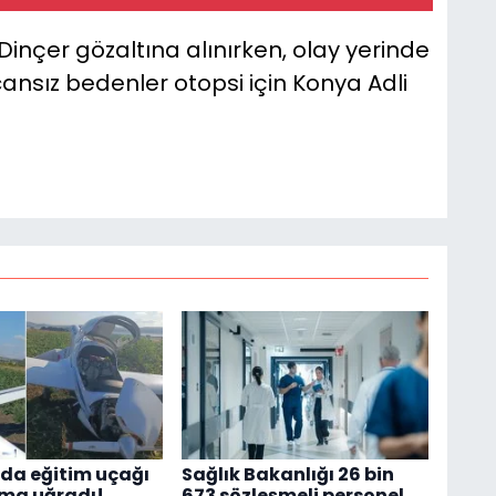
Dinçer gözaltına alınırken, olay yerinde
nsız bedenler otopsi için Konya Adli
da eğitim uçağı
Sağlık Bakanlığı 26 bin
ıma uğradı!
673 sözleşmeli personel