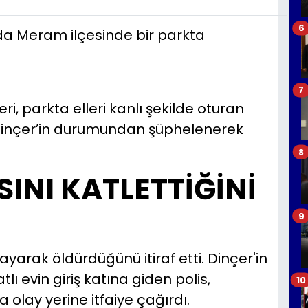
6
nda Meram ilçesinde bir parkta
7
ri, parkta elleri kanlı şekilde oturan
r, Dinçer’in durumundan şüphelenerek
8
INI KATLETTİĞİNİ
9
yarak öldürdüğünü itiraf etti. Dinçer'in
atlı evin giriş katına giden polis,
10
olay yerine itfaiye çağırdı.