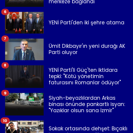
merkeze bağlandı
6
YENİ Parti'den iki şehre atama
7
Ümit Dikbayır'ın yeni durağı AK
Parti oluyor
8
YENİ Parti'li Güç'ten iktidara
tepki: "Kötü yönetimin
faturasını Romanlar ödüyor"
9
Siyah-beyazlılardan Arkas
binası önünde pankartlı isyan:
"Yazıklar olsun sana İzmir"
10
Sokak ortasında dehşet: Bıçaklı