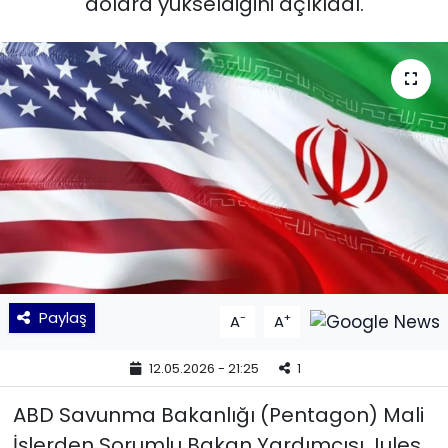
dolara yükseldiğini açıkladı.
KÜLTÜR SANAT
MAGAZİN
POLİTİKA
SAĞLIK
Siyaset
SPOR
Paylaş
-
+
A
A
TEKNOLOJİ
12.05.2026 - 21:25
1
Yaşam
ABD Savunma Bakanlığı (Pentagon) Mali
İşlerden Sorumlu Bakan Yardımcısı Jules
YEREL POLİTİKA