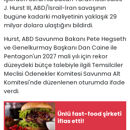
J. Hurst III, ABD/İsrail-İran savaşının
YEREL YÖNETİMLER
bugüne kadarki maliyetinin yaklaşık 29
milyar dolara ulaştığını bildirdi.
Yurt
Hurst, ABD Savunma Bakanı Pete Hegseth
ve Genelkurmay Başkanı Dan Caine ile
Pentagon'un 2027 mali yılı için rekor
düzeydeki bütçe talebiyle ilgili Temsilciler
Meclisi Ödenekler Komitesi Savunma Alt
Komitesi'nde düzenlenen oturumda ifade
verdi.
Ünlü fast-food şirketi
iflas etti!