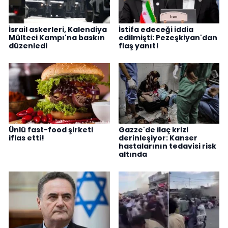
İsrail askerleri, Kalendiya
İstifa edeceği iddia
Mülteci Kampı'na baskın
edilmişti: Pezeşkiyan'dan
düzenledi
flaş yanıt!
Ünlü fast-food şirketi
Gazze'de ilaç krizi
iflas etti!
derinleşiyor: Kanser
hastalarının tedavisi risk
altında