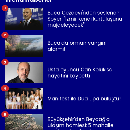
1
Buca Cezaevi'nden seslenen
Soyer: "İzmir kendi kurtuluşunu
müjdeleyecek"
2
Buca'da orman yangını
alarmı!
3
Usta oyuncu Can Kolukısa
hayatını kaybetti
4
Manifest ile Dua Lipa buluştu!
5
Büyükşehir'den Beydağ'a
ulaşım hamlesi: 5 mahalle