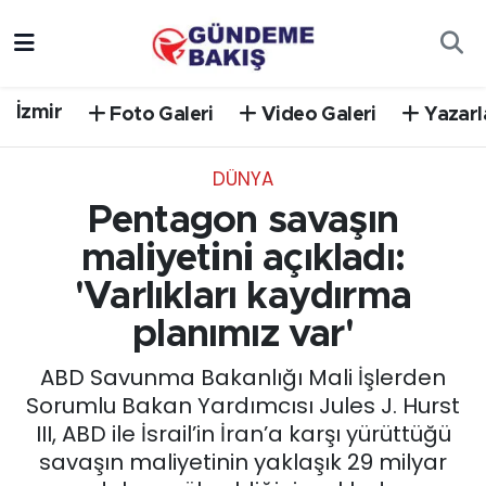
Ankara
Nöbetçi Eczaneler
İzmir
Foto Galeri
Video Galeri
Yazarl
Bilim Teknoloji
Hava Durumu
DÜNYA
DÜNYA
Trafik Durumu
Pentagon savaşın
EGE
Süper Lig Puan Durumu ve Fikstür
maliyetini açıkladı:
'Varlıkları kaydırma
EĞİTİM
Tüm Manşetler
planımız var'
EKONOMİ
Son Dakika Haberleri
ABD Savunma Bakanlığı Mali İşlerden
Sorumlu Bakan Yardımcısı Jules J. Hurst
English News
Haber Arşivi
III, ABD ile İsrail’in İran’a karşı yürüttüğü
savaşın maliyetinin yaklaşık 29 milyar
GÜNCEL