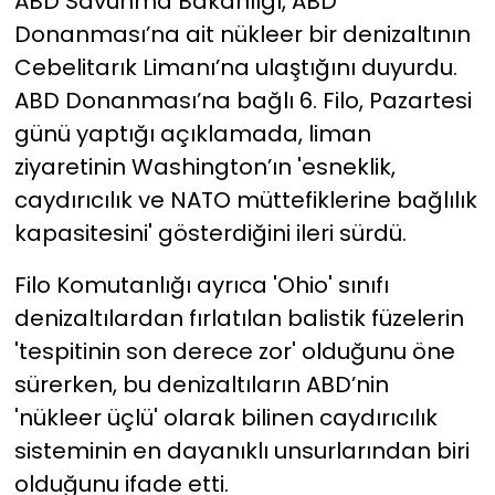
ABD Savunma Bakanlığı, ABD
Donanması’na ait nükleer bir denizaltının
YEREL YÖNETİMLER
Cebelitarık Limanı’na ulaştığını duyurdu.
ABD Donanması’na bağlı 6. Filo, Pazartesi
Yurt
günü yaptığı açıklamada, liman
ziyaretinin Washington’ın 'esneklik,
caydırıcılık ve NATO müttefiklerine bağlılık
kapasitesini' gösterdiğini ileri sürdü.
Filo Komutanlığı ayrıca 'Ohio' sınıfı
denizaltılardan fırlatılan balistik füzelerin
'tespitinin son derece zor' olduğunu öne
sürerken, bu denizaltıların ABD’nin
'nükleer üçlü' olarak bilinen caydırıcılık
sisteminin en dayanıklı unsurlarından biri
olduğunu ifade etti.