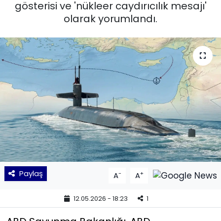
gösterisi ve 'nükleer caydırıcılık mesajı'
olarak yorumlandı.
KÜLTÜR SANAT
MAGAZİN
POLİTİKA
SAĞLIK
Siyaset
SPOR
TEKNOLOJİ
Paylaş
-
+
A
A
Yaşam
12.05.2026 - 18:23
1
YEREL POLİTİKA