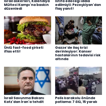
İsrail askerleri, Kalendiya
İstifa edeceği iddia
Mülteci Kampı'na baskın
edilmişti: Pezeşkiyan'dan
düzenledi
flaş yanıt!
Ünlü fast-food şirketi
Gazze'de ilaç krizi
iflas etti!
derinleşiyor: Kanser
hastalarının tedavisi risk
altında
İsrail Savunma Bakanı
Polis karakolu önünde
Katz'dan İran'a tehdit
patlama: 7 ölü, 15 yaralı