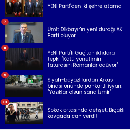
YENİ Parti'den iki şehre atama
7
Ümit Dikbayır'ın yeni durağı AK
Parti oluyor
8
YENİ Parti'li Güç'ten iktidara
tepki: "Kötü yönetimin
faturasını Romanlar ödüyor"
9
Siyah-beyazlılardan Arkas
binası önünde pankartlı isyan:
"Yazıklar olsun sana İzmir"
10
Sokak ortasında dehşet: Bıçaklı
kavgada can verdi!