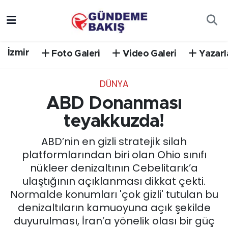
Ankara
Nöbetçi Eczaneler
İzmir
Foto Galeri
Video Galeri
Yazarl
Bilim Teknoloji
Hava Durumu
DÜNYA
DÜNYA
Trafik Durumu
ABD Donanması
EGE
Süper Lig Puan Durumu ve Fikstür
teyakkuzda!
ABD’nin en gizli stratejik silah
EĞİTİM
Tüm Manşetler
platformlarından biri olan Ohio sınıfı
nükleer denizaltının Cebelitarık’a
EKONOMİ
Son Dakika Haberleri
ulaştığının açıklanması dikkat çekti.
Normalde konumları 'çok gizli' tutulan bu
English News
Haber Arşivi
denizaltıların kamuoyuna açık şekilde
duyurulması, İran’a yönelik olası bir güç
GÜNCEL