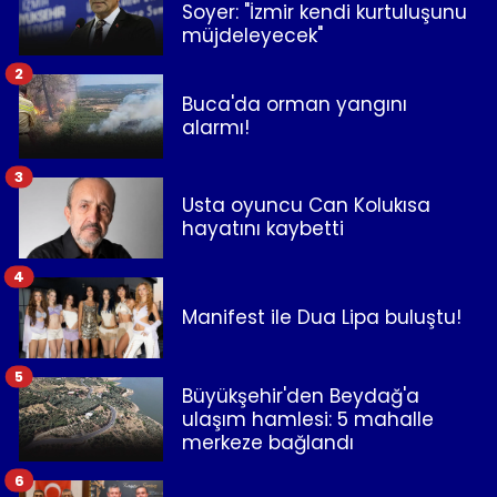
Soyer: "İzmir kendi kurtuluşunu
müjdeleyecek"
2
Buca'da orman yangını
alarmı!
3
Usta oyuncu Can Kolukısa
hayatını kaybetti
4
Manifest ile Dua Lipa buluştu!
5
Büyükşehir'den Beydağ'a
ulaşım hamlesi: 5 mahalle
merkeze bağlandı
6