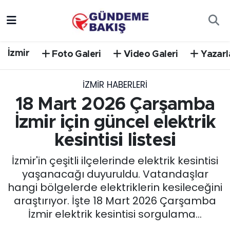
Ankara
Nöbetçi Eczaneler
İzmir
Foto Galeri
Video Galeri
Yazarl
Bilim Teknoloji
Hava Durumu
İZMIR HABERLERI
DÜNYA
Trafik Durumu
18 Mart 2026 Çarşamba
EGE
Süper Lig Puan Durumu ve Fikstür
İzmir için güncel elektrik
kesintisi listesi
EĞİTİM
Tüm Manşetler
İzmir'in çeşitli ilçelerinde elektrik kesintisi
EKONOMİ
Son Dakika Haberleri
yaşanacağı duyuruldu. Vatandaşlar
hangi bölgelerde elektriklerin kesileceğini
English News
Haber Arşivi
araştırıyor. İşte 18 Mart 2026 Çarşamba
İzmir elektrik kesintisi sorgulama...
GÜNCEL