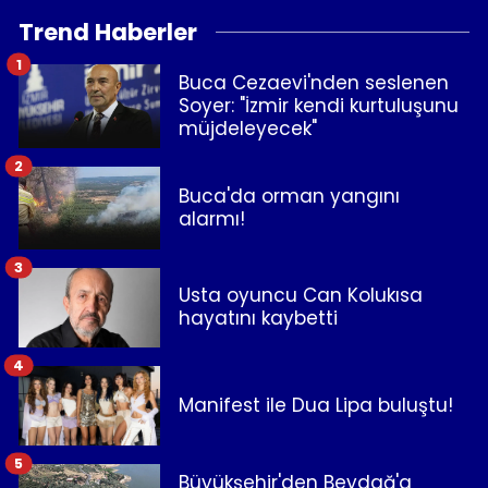
Trend Haberler
1
Buca Cezaevi'nden seslenen
Soyer: "İzmir kendi kurtuluşunu
müjdeleyecek"
2
Buca'da orman yangını
alarmı!
3
Usta oyuncu Can Kolukısa
hayatını kaybetti
4
Manifest ile Dua Lipa buluştu!
5
Büyükşehir'den Beydağ'a