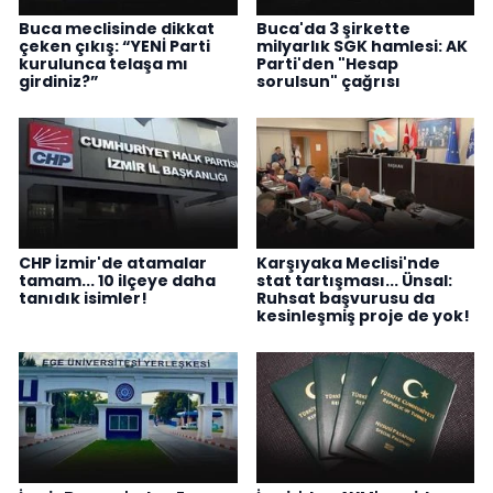
Buca meclisinde dikkat
Buca'da 3 şirkette
çeken çıkış: “YENİ Parti
milyarlık SGK hamlesi: AK
kurulunca telaşa mı
Parti'den "Hesap
girdiniz?”
sorulsun" çağrısı
CHP İzmir'de atamalar
Karşıyaka Meclisi'nde
tamam... 10 ilçeye daha
stat tartışması... Ünsal:
tanıdık isimler!
Ruhsat başvurusu da
kesinleşmiş proje de yok!