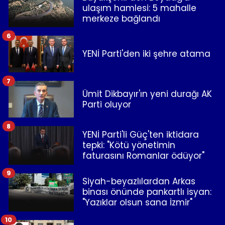
ulaşım hamlesi: 5 mahalle
merkeze bağlandı
6
YENİ Parti'den iki şehre atama
7
Ümit Dikbayır'ın yeni durağı AK
Parti oluyor
8
YENİ Parti'li Güç'ten iktidara
tepki: "Kötü yönetimin
faturasını Romanlar ödüyor"
9
Siyah-beyazlılardan Arkas
binası önünde pankartlı isyan:
"Yazıklar olsun sana İzmir"
10