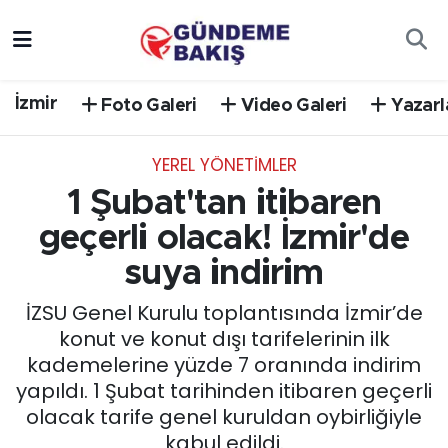
Ankara
Nöbetçi Eczaneler
İzmir
Foto Galeri
Video Galeri
Yazarl
Bilim Teknoloji
Hava Durumu
YEREL YÖNETİMLER
DÜNYA
Trafik Durumu
1 Şubat'tan itibaren
EGE
Süper Lig Puan Durumu ve Fikstür
geçerli olacak! İzmir'de
suya indirim
EĞİTİM
Tüm Manşetler
İZSU Genel Kurulu toplantısında İzmir’de
EKONOMİ
Son Dakika Haberleri
konut ve konut dışı tarifelerinin ilk
kademelerine yüzde 7 oranında indirim
English News
Haber Arşivi
yapıldı. 1 Şubat tarihinden itibaren geçerli
olacak tarife genel kuruldan oybirliğiyle
GÜNCEL
kabul edildi.