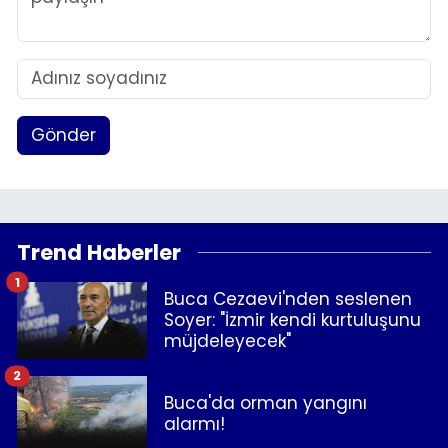
Gönder
Trend Haberler
1
Buca Cezaevi'nden seslenen
Soyer: "İzmir kendi kurtuluşunu
müjdeleyecek"
2
Buca'da orman yangını
alarmı!