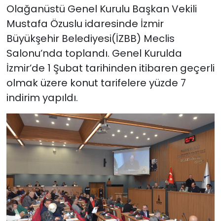
Olağanüstü Genel Kurulu Başkan Vekili
Mustafa Özuslu idaresinde İzmir
YEREL YÖNETİMLER
Büyükşehir Belediyesi(İZBB) Meclis
Yurt
Salonu’nda toplandı. Genel Kurulda
İzmir’de 1 Şubat tarihinden itibaren geçerli
olmak üzere konut tarifelere yüzde 7
indirim yapıldı.