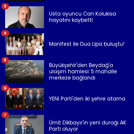
3
Usta oyuncu Can Kolukısa
hayatını kaybetti
4
Manifest ile Dua Lipa buluştu!
5
Büyükşehir'den Beydağ'a
ulaşım hamlesi: 5 mahalle
merkeze bağlandı
6
YENİ Parti'den iki şehre atama
7
Ümit Dikbayır'ın yeni durağı AK
Parti oluyor