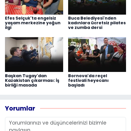
Efes Selçuk'ta engelsiz
Buca Belediyesi'nden
yaşam merkezine yoğun
kadınlara ücretsiz pilates
ilgi
ve zumba dersi
Başkan Tugay'dan
Bornova'da reçel
Kazakistan çıkarması: İş
festivali heyecanı
birliği masada
başladı
Yorumlar