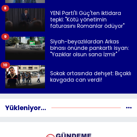
8
YENİ Parti'li Güç'ten iktidara
tepki: "Kötü yönetimin
faturasını Romanlar ödüyor"
9
Siyah-beyazlılardan Arkas
binası önünde pankartlı isyan:
"Yazıklar olsun sana İzmir"
10
Sokak ortasında dehşet: Bıçaklı
kavgada can verdi!
Yükleniyor...