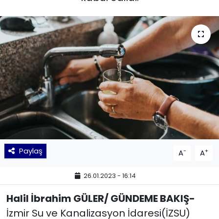
KÜLTÜR SANAT
MAGAZİN
POLİTİKA
SAĞLIK
Siyaset
SPOR
Paylaş
-
+
A
A
TEKNOLOJİ
26.01.2023 - 16:14
Yaşam
Halil İbrahim GÜLER/ GÜNDEME BAKIŞ-
İzmir Su ve Kanalizasyon İdaresi(İZSU)
YEREL POLİTİKA