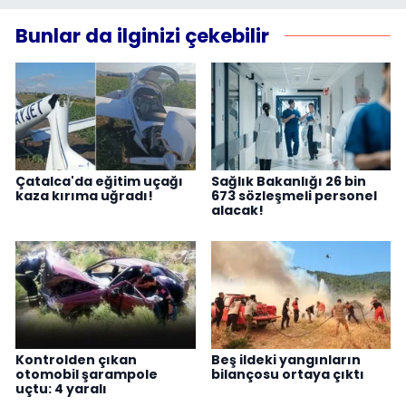
Bunlar da ilginizi çekebilir
Çatalca'da eğitim uçağı
Sağlık Bakanlığı 26 bin
kaza kırıma uğradı!
673 sözleşmeli personel
alacak!
Kontrolden çıkan
Beş ildeki yangınların
otomobil şarampole
bilançosu ortaya çıktı
uçtu: 4 yaralı