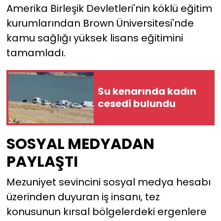
Amerika Birleşik Devletleri'nin köklü eğitim
kurumlarından Brown Üniversitesi'nde
YEREL YÖNETİMLER
kamu sağlığı yüksek lisans eğitimini
Yurt
tamamladı.
Su kenarında kadın
cesedi bulundu
SOSYAL MEDYADAN
PAYLAŞTI
Mezuniyet sevincini sosyal medya hesabı
üzerinden duyuran iş insanı, tez
konusunun kırsal bölgelerdeki ergenlere