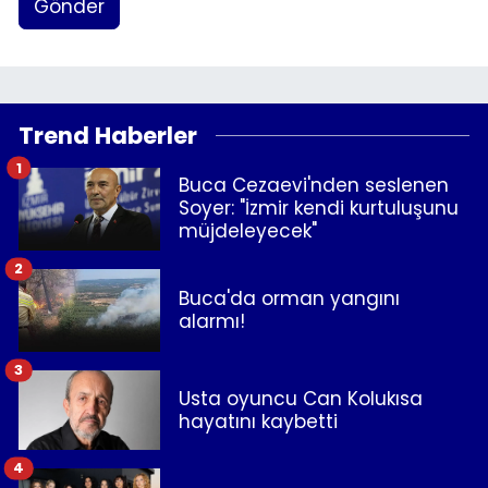
Gönder
Trend Haberler
1
Buca Cezaevi'nden seslenen
Soyer: "İzmir kendi kurtuluşunu
müjdeleyecek"
2
Buca'da orman yangını
alarmı!
3
Usta oyuncu Can Kolukısa
hayatını kaybetti
4