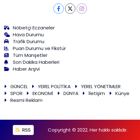
Nöbetçi Eczaneler
Hava Durumu
Trafik Durumu
Puan Durumu ve Fikstür
Tüm Manşetler
Son Dakika Haberleri
Haber Arşivi
GÜNCEL
YEREL POLİTİKA
YEREL YÖNETİMLER
SPOR
EKONOMİ
DÜNYA
İletişim
Künye
Resmi Reklam
RSS
Copyright © 2022. Her hakkı saklıdır.