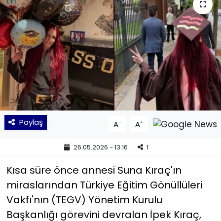
KÜLTÜR SANAT
MAGAZİN
POLİTİKA
SAĞLIK
Siyaset
Paylaş
-
+
A
A
SPOR
26.05.2026 - 13:16
1
TEKNOLOJİ
Kısa süre önce annesi Suna Kıraç'ın
miraslarından Türkiye Eğitim Gönüllüleri
Yaşam
Vakfı'nın (TEGV) Yönetim Kurulu
Başkanlığı görevini devralan İpek Kıraç,
YEREL POLİTİKA