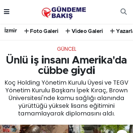
Ankara
Nöbetçi Eczaneler
İzmir
Foto Galeri
Video Galeri
Yazarl
Bilim Teknoloji
Hava Durumu
GÜNCEL
DÜNYA
Trafik Durumu
Ünlü iş insanı Amerika'da
EGE
Süper Lig Puan Durumu ve Fikstür
cübbe giydi
Koç Holding Yönetim Kurulu Üyesi ve TEGV
EĞİTİM
Tüm Manşetler
Yönetim Kurulu Başkanı İpek Kıraç, Brown
Üniversitesi'nde kamu sağlığı alanında
EKONOMİ
Son Dakika Haberleri
yürüttüğü yüksek lisans eğitimini
tamamlayarak diplomasını aldı.
English News
Haber Arşivi
GÜNCEL