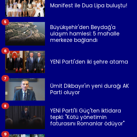
Manifest ile Dua Lipa buluştu!
5
Büyükşehir'den Beydağ'a
ulaşım hamlesi: 5 mahalle
merkeze bağlandı
6
YENİ Parti'den iki şehre atama
7
Ümit Dikbayır'ın yeni durağı AK
Parti oluyor
8
YENİ Parti'li Güç'ten iktidara
tepki: "Kötü yönetimin
faturasını Romanlar ödüyor"
9