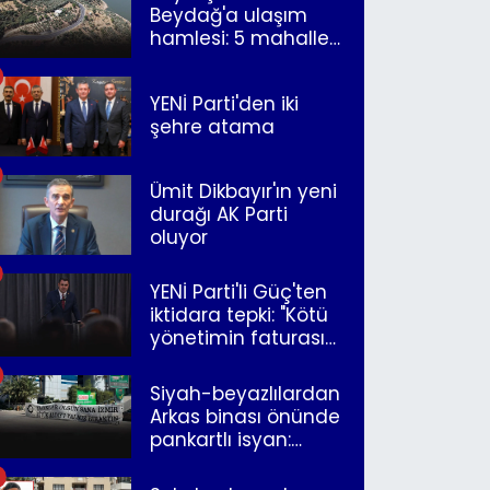
Beydağ'a ulaşım
hamlesi: 5 mahalle
merkeze bağlandı
YENİ Parti'den iki
şehre atama
Ümit Dikbayır'ın yeni
durağı AK Parti
oluyor
YENİ Parti'li Güç'ten
iktidara tepki: "Kötü
yönetimin faturasını
Romanlar ödüyor"
Siyah-beyazlılardan
Arkas binası önünde
pankartlı isyan:
"Yazıklar olsun sana
İzmir"