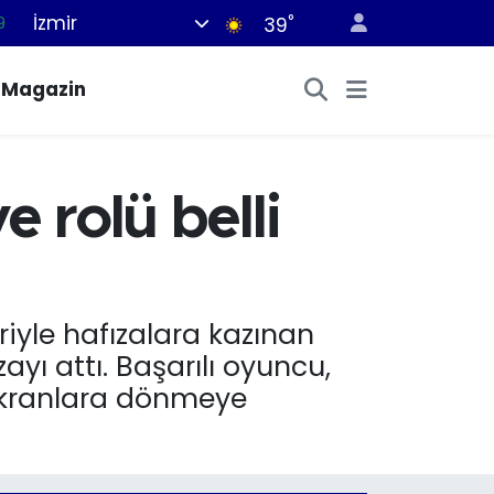
İzmir
°
9
39
6
Magazin
2
2
2
e rolü belli
8
riyle hafızalara kazınan
ayı attı. Başarılı oyuncu,
 ekranlara dönmeye