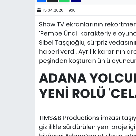
15.04.2026 - 19:16
YEREL YÖNETİMLER
Show TV ekranlarının rekortmen d
Yurt
'Pembe Ünal' karakteriyle oyun
Sibel Taşçıoğlu, sürpriz vedasın
haberi verdi. Ayrılık kararının a
peşinden koşturan ünlü oyuncunu
ADANA YOLCUL
YENİ ROLÜ 'CEL
TİMS&B Productions imzası taşıya
gizlilikle sürdürülen yeni proje i
hikâyesi Adana’nın etkileyici at