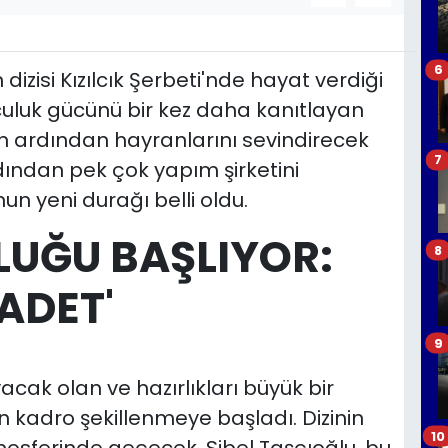
6
izisi Kızılcık Şerbeti'nde hayat verdiği
culuk gücünü bir kez daha kanıtlayan
ın ardından hayranlarını sevindirecek
7
rdından pek çok yapım şirketini
n yeni durağı belli oldu.
UĞU BAŞLIYOR:
8
ADET'
9
cak olan ve hazırlıkları büyük bir
çin kadro şekillenmeye başladı. Dizinin
10
mosferinde geçecek. Sibel Taşçıoğlu, bu