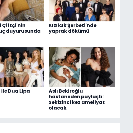
l Çiftçi'nin
Kızılcık Şerbeti'nde
suç duyurusunda
yaprak dökümü
ile Dua Lipa
Aslı Bekiroğlu
hastaneden paylaştı:
Sekizinci kez ameliyat
olacak