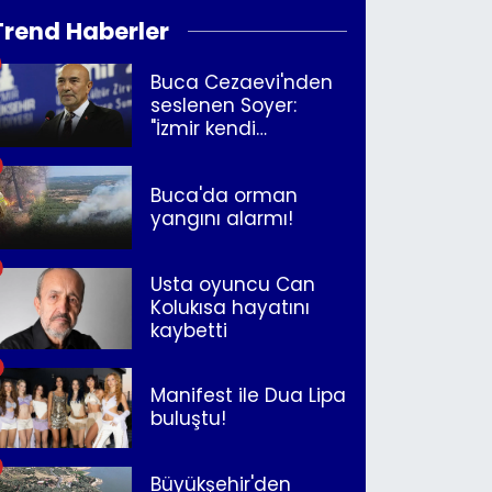
Trend Haberler
Buca Cezaevi'nden
seslenen Soyer:
"İzmir kendi
kurtuluşunu
müjdeleyecek"
Buca'da orman
yangını alarmı!
Usta oyuncu Can
Kolukısa hayatını
kaybetti
Manifest ile Dua Lipa
buluştu!
Büyükşehir'den