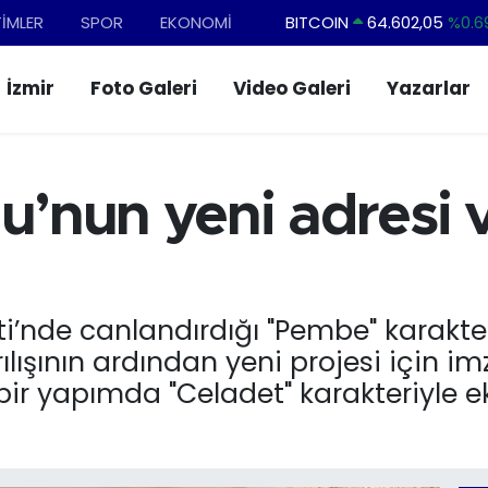
TİMLER
SPOR
EKONOMİ
BITCOIN
64.602,05
%0.6
DOLAR
47,6006
%0.0
İzmir
Foto Galeri
Video Galeri
Yazarlar
EURO
55,0250
%0.0
STERLİN
64,2398
%0.
GRAM ALTIN
6513.94
%0.3
u’nun yeni adresi v
BİST100
13.768
%4
ti’nde canlandırdığı "Pembe" karakte
ılışının ardından yeni projesi için imz
bir yapımda "Celadet" karakteriyle