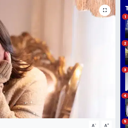
1
2
3
4
5
-
+
A
A