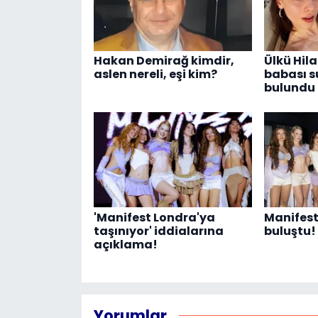
Hakan Demirağ kimdir,
Ülkü Hila
aslen nereli, eşi kim?
babası 
bulundu
'Manifest Londra'ya
Manifest 
taşınıyor' iddialarına
buluştu!
açıklama!
Yorumlar