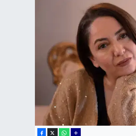
KÜLTÜR SANAT
MAGAZİN
POLİTİKA
SAĞLIK
Siyaset
SPOR
TEKNOLOJİ
Yaşam
YEREL POLİTİKA