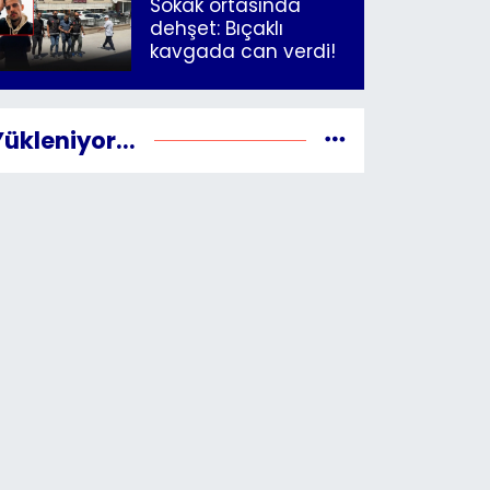
Sokak ortasında
dehşet: Bıçaklı
kavgada can verdi!
Yükleniyor...