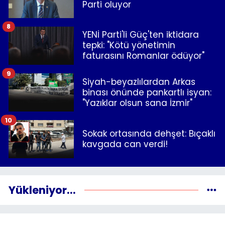
Parti oluyor
8
YENİ Parti'li Güç'ten iktidara
tepki: "Kötü yönetimin
faturasını Romanlar ödüyor"
9
Siyah-beyazlılardan Arkas
binası önünde pankartlı isyan:
"Yazıklar olsun sana İzmir"
10
Sokak ortasında dehşet: Bıçaklı
kavgada can verdi!
Yükleniyor...