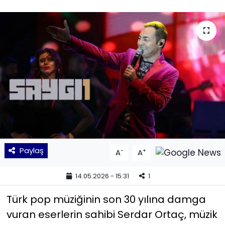
KÜLTÜR SANAT
MAGAZİN
POLİTİKA
SAĞLIK
Siyaset
SPOR
Paylaş
-
+
A
A
TEKNOLOJİ
14.05.2026 - 15:31
1
Yaşam
Türk pop müziğinin son 30 yılına damga
vuran eserlerin sahibi Serdar Ortaç, müzik
YEREL POLİTİKA