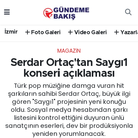
Ankara
Nöbetçi Eczaneler
İzmir
Foto Galeri
Video Galeri
Yazarl
Bilim Teknoloji
Hava Durumu
MAGAZİN
DÜNYA
Trafik Durumu
Serdar Ortaç'tan Saygı1
EGE
Süper Lig Puan Durumu ve Fikstür
konseri açıklaması
Türk pop müziğine damga vuran hit
EĞİTİM
Tüm Manşetler
şarkıların sahibi Serdar Ortaç, büyük ilgi
gören "Saygı1" projesinin yeni konuğu
EKONOMİ
Son Dakika Haberleri
oldu. Sosyal medya hesabından şarkı
listesini kontrol ettiğini duyuran ünlü
English News
Haber Arşivi
sanatçının eserleri, dev bir prodüksiyonla
yeniden yorumlanacak.
GÜNCEL