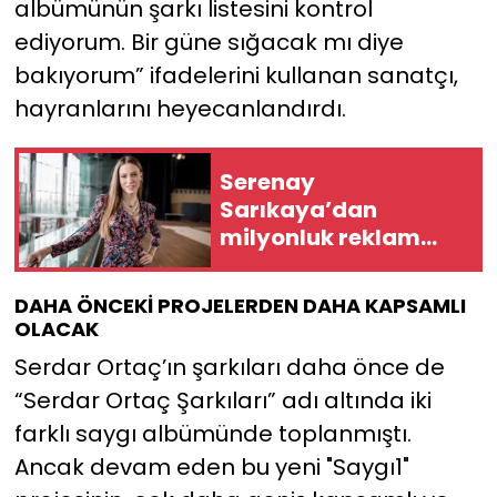
albümünün şarkı listesini kontrol
ediyorum. Bir güne sığacak mı diye
bakıyorum” ifadelerini kullanan sanatçı,
hayranlarını heyecanlandırdı.
Serenay
Sarıkaya’dan
milyonluk reklam
anlaşmaları
DAHA ÖNCEKİ PROJELERDEN DAHA KAPSAMLI
OLACAK
Serdar Ortaç’ın şarkıları daha önce de
“Serdar Ortaç Şarkıları” adı altında iki
farklı saygı albümünde toplanmıştı.
Ancak devam eden bu yeni "Saygı1"