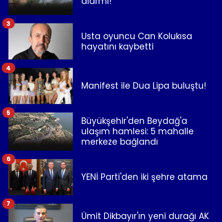
alarmı!
3
Usta oyuncu Can Kolukısa
hayatını kaybetti
4
Manifest ile Dua Lipa buluştu!
5
Büyükşehir'den Beydağ'a
ulaşım hamlesi: 5 mahalle
merkeze bağlandı
6
YENİ Parti'den iki şehre atama
7
Ümit Dikbayır'ın yeni durağı AK