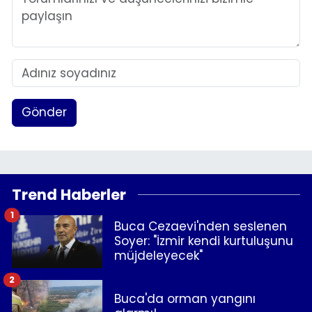
Gönder
Trend Haberler
1
Buca Cezaevi'nden seslenen
Soyer: "İzmir kendi kurtuluşunu
müjdeleyecek"
2
Buca'da orman yangını