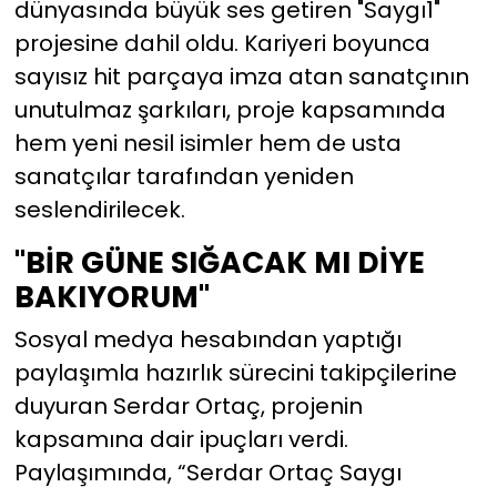
dünyasında büyük ses getiren "Saygı1"
projesine dahil oldu. Kariyeri boyunca
YEREL YÖNETİMLER
sayısız hit parçaya imza atan sanatçının
unutulmaz şarkıları, proje kapsamında
Yurt
hem yeni nesil isimler hem de usta
sanatçılar tarafından yeniden
seslendirilecek.
"BİR GÜNE SIĞACAK MI DİYE
BAKIYORUM"
Sosyal medya hesabından yaptığı
paylaşımla hazırlık sürecini takipçilerine
duyuran Serdar Ortaç, projenin
kapsamına dair ipuçları verdi.
Paylaşımında, “Serdar Ortaç Saygı