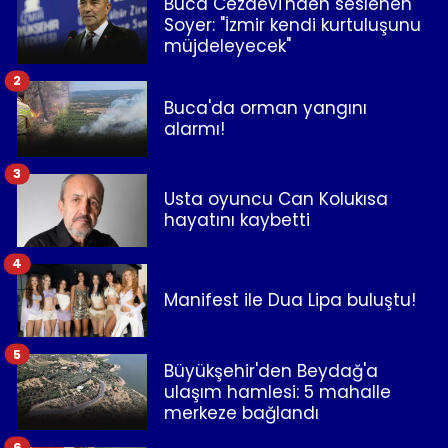
Buca Cezaevi'nden seslenen
Soyer: "İzmir kendi kurtuluşunu
müjdeleyecek"
2
Buca'da orman yangını
alarmı!
3
Usta oyuncu Can Kolukısa
hayatını kaybetti
4
Manifest ile Dua Lipa buluştu!
5
Büyükşehir'den Beydağ'a
ulaşım hamlesi: 5 mahalle
merkeze bağlandı
6