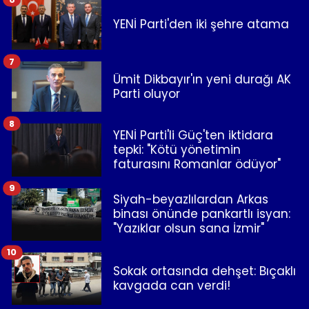
YENİ Parti'den iki şehre atama
7
Ümit Dikbayır'ın yeni durağı AK
Parti oluyor
8
YENİ Parti'li Güç'ten iktidara
tepki: "Kötü yönetimin
faturasını Romanlar ödüyor"
9
Siyah-beyazlılardan Arkas
binası önünde pankartlı isyan:
"Yazıklar olsun sana İzmir"
10
Sokak ortasında dehşet: Bıçaklı
kavgada can verdi!