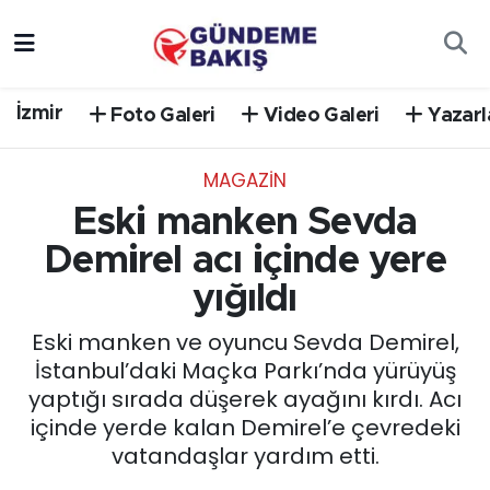
Ankara
Nöbetçi Eczaneler
İzmir
Foto Galeri
Video Galeri
Yazarl
Bilim Teknoloji
Hava Durumu
MAGAZİN
DÜNYA
Trafik Durumu
Eski manken Sevda
EGE
Süper Lig Puan Durumu ve Fikstür
Demirel acı içinde yere
yığıldı
EĞİTİM
Tüm Manşetler
Eski manken ve oyuncu Sevda Demirel,
EKONOMİ
Son Dakika Haberleri
İstanbul’daki Maçka Parkı’nda yürüyüş
yaptığı sırada düşerek ayağını kırdı. Acı
English News
Haber Arşivi
içinde yerde kalan Demirel’e çevredeki
vatandaşlar yardım etti.
GÜNCEL