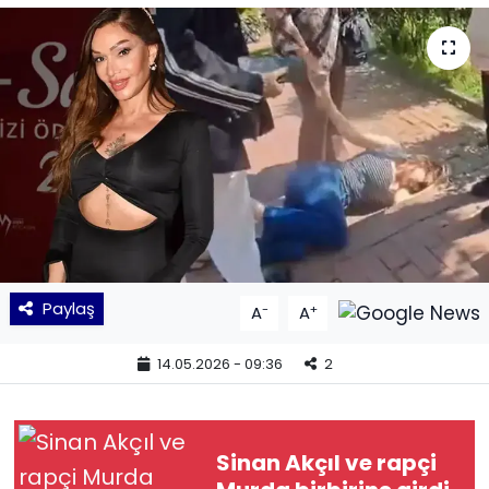
KÜLTÜR SANAT
MAGAZİN
POLİTİKA
SAĞLIK
Siyaset
Paylaş
-
+
A
A
SPOR
14.05.2026 - 09:36
2
TEKNOLOJİ
Yaşam
Sinan Akçıl ve rapçi
YEREL POLİTİKA