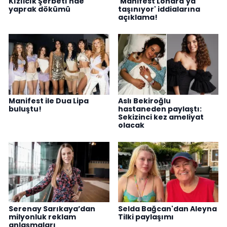
Kızılcık Şerbeti'nde
'Manifest Londra'ya
yaprak dökümü
taşınıyor' iddialarına
açıklama!
Manifest ile Dua Lipa
Aslı Bekiroğlu
buluştu!
hastaneden paylaştı:
Sekizinci kez ameliyat
olacak
Serenay Sarıkaya’dan
Selda Bağcan'dan Aleyna
milyonluk reklam
Tilki paylaşımı
anlaşmaları