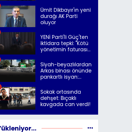
Ümit Dikbayır'ın yeni
durağı AK Parti
oluyor
YENİ Parti'li Güç'ten
iktidara tepki: "Kötü
yönetimin faturasını
Romanlar ödüyor"
Siyah-beyazlılardan
Arkas binası önünde
pankartlı isyan:
"Yazıklar olsun sana
İzmir"
Sokak ortasında
dehşet: Bıçaklı
kavgada can verdi!
Yükleniyor...