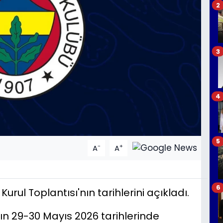
2
3
4
5
-
+
A
A
6
ul Toplantısı'nın tarihlerini açıkladı.
ının 29-30 Mayıs 2026 tarihlerinde