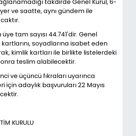
 sağlanamadığı takdirde Genel Kurul, 6-
 yer ve saatte, aynı gündem ile
aktır.
 üye tam sayısı 44.741'dir. Genel
iş kartlarını, soyadlarına isabet eden
imlik kartları ile birlikte listelerdeki
sonra teslim alabilecektir.
ci ve üçüncü fıkraları uyarınca
i için adaylık başvuruları 22 Mayıs
cektir.
TİM KURULU