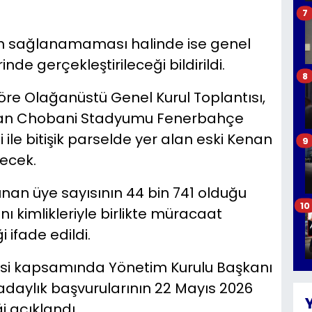
7
ğun sağlanamaması halinde ise genel
nde gerçekleştirileceği bildirildi.
8
re Olağanüstü Genel Kurul Toplantısı,
unan Chobani Stadyumu Fenerbahçe
le bitişik parselde yer alan eski Kenan
9
ecek.
unan üye sayısının 44 bin 741 olduğu
10
rını kimlikleriyle birlikte müracaat
ifade edildi.
si kapsamında Yönetim Kurulu Başkanı
n adaylık başvurularının 22 Mayıs 2026
i açıklandı.