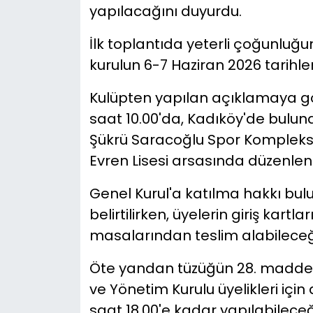
yapılacağını duyurdu.
YEREL YÖNETİMLER
İlk toplantıda yeterli çoğunlu
kurulun 6-7 Haziran 2026 tarihleri
Yurt
Kulüpten yapılan açıklamaya gö
saat 10.00'da, Kadıköy'de bul
Şükrü Saracoğlu Spor Kompleksi i
Evren Lisesi arsasında düzenlen
Genel Kurul'a katılma hakkı bul
belirtilirken, üyelerin giriş kartla
masalarından teslim alabileceği 
Öte yandan tüzüğün 28. madde
ve Yönetim Kurulu üyelikleri içi
saat 18.00'e kadar yapılabileceğ