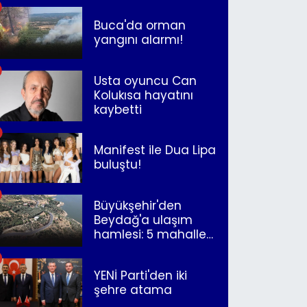
müjdeleyecek"
Buca'da orman
yangını alarmı!
Usta oyuncu Can
Kolukısa hayatını
kaybetti
Manifest ile Dua Lipa
buluştu!
Büyükşehir'den
Beydağ'a ulaşım
hamlesi: 5 mahalle
merkeze bağlandı
YENİ Parti'den iki
şehre atama