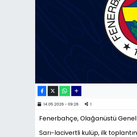
KÜLTÜR SANAT
MAGAZİN
POLİTİKA
SAĞLIK
Siyaset
SPOR
TEKNOLOJİ
14.05.2026 - 09:26
1
Fenerbahçe, Olağanüstü Genel Kur
Yaşam
Sarı-lacivertli kulüp, ilk toplant
YEREL POLİTİKA