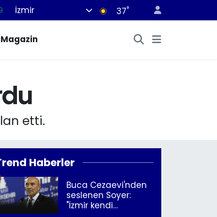
İzmir
°
6
37
1
Magazin
1
9
8
rdu
9
an etti.
Trend Haberler
Buca Cezaevi'nden
seslenen Soyer:
"İzmir kendi
kurtuluşunu