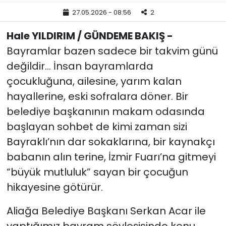
27.05.2026 - 08:56
2
YEREL YÖNETİMLER
Hale YILDIRIM / GÜNDEME BAKIŞ -
Yurt
Bayramlar bazen sadece bir takvim günü
değildir… İnsan bayramlarda
çocukluğuna, ailesine, yarım kalan
hayallerine, eski sofralara döner. Bir
belediye başkanının makam odasında
başlayan sohbet de kimi zaman sizi
Bayraklı’nın dar sokaklarına, bir kaynakçı
babanın alın terine, İzmir Fuarı’na gitmeyi
“büyük mutluluk” sayan bir çocuğun
hikayesine götürür.
Aliağa Belediye Başkanı Serkan Acar ile
yaptığımız bayram söyleşisinde konu