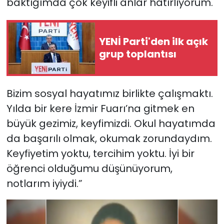
baktığımda çok keyifli anlar hatırlıyorum.
YENİ Parti'den ilk açık
grup toplantısı
Bizim sosyal hayatımız birlikte çalışmaktı.
Yılda bir kere İzmir Fuarı’na gitmek en
büyük gezimiz, keyfimizdi. Okul hayatımda
da başarılı olmak, okumak zorundaydım.
Keyfiyetim yoktu, tercihim yoktu. İyi bir
öğrenci olduğumu düşünüyorum,
notlarım iyiydi.”