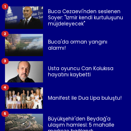
1
Buca Cezaevi'nden seslenen
Soyer: "İzmir kendi kurtuluşunu
müjdeleyecek"
2
Buca'da orman yangını
alarmı!
3
Usta oyuncu Can Kolukısa
hayatını kaybetti
4
Manifest ile Dua Lipa buluştu!
5
Büyükşehir'den Beydağ'a
ulaşım hamlesi: 5 mahalle
merkeze bağlandı