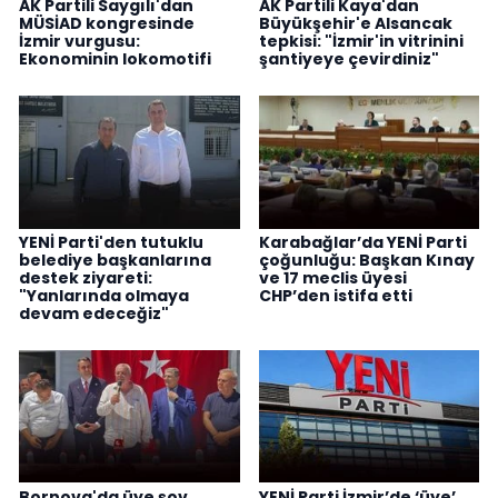
AK Partili Saygılı'dan
AK Partili Kaya'dan
MÜSİAD kongresinde
Büyükşehir'e Alsancak
İzmir vurgusu:
tepkisi: "İzmir'in vitrinini
Ekonominin lokomotifi
şantiyeye çevirdiniz"
YENİ Parti'den tutuklu
Karabağlar’da YENİ Parti
belediye başkanlarına
çoğunluğu: Başkan Kınay
destek ziyareti:
ve 17 meclis üyesi
"Yanlarında olmaya
CHP’den istifa etti
devam edeceğiz"
Bornova'da üye şov...
YENİ Parti İzmir’de ‘üye’