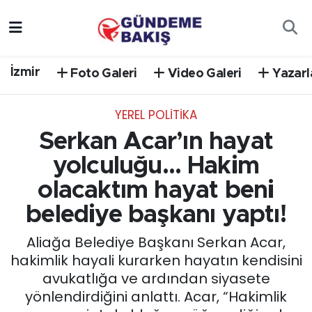
Ankara
Nöbetçi Eczaneler
İzmir
Foto Galeri
Video Galeri
Yazarl
Bilim Teknoloji
Hava Durumu
YEREL POLİTİKA
DÜNYA
Trafik Durumu
Serkan Acar’ın hayat
EGE
Süper Lig Puan Durumu ve Fikstür
yolculuğu… Hakim
olacaktım hayat beni
EĞİTİM
Tüm Manşetler
belediye başkanı yaptı!
EKONOMİ
Son Dakika Haberleri
Aliağa Belediye Başkanı Serkan Acar,
hakimlik hayali kurarken hayatın kendisini
English News
Haber Arşivi
avukatlığa ve ardından siyasete
yönlendirdiğini anlattı. Acar, “Hakimlik
GÜNCEL