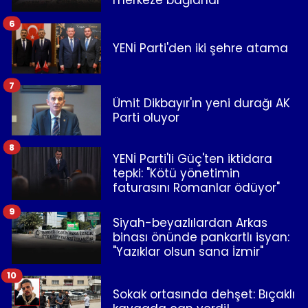
6
YENİ Parti'den iki şehre atama
7
Ümit Dikbayır'ın yeni durağı AK
Parti oluyor
8
YENİ Parti'li Güç'ten iktidara
tepki: "Kötü yönetimin
faturasını Romanlar ödüyor"
9
Siyah-beyazlılardan Arkas
binası önünde pankartlı isyan:
"Yazıklar olsun sana İzmir"
10
Sokak ortasında dehşet: Bıçaklı