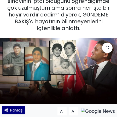
sınavının iptal olduğunu öğrendiğimde
çok üzülmüştüm ama sonra her işte bir
KÜLTÜR SANAT
hayır vardır dedim” diyerek, GÜNDEME
BAKIŞ'a hayatının bilinmeyenlerini
MAGAZİN
içtenlikle anlattı.
POLİTİKA
SAĞLIK
Siyaset
SPOR
TEKNOLOJİ
Yaşam
Paylaş
-
+
A
A
YEREL POLİTİKA