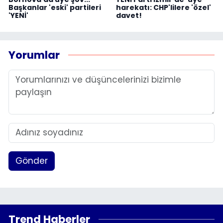
Başkanlar 'eski' partileri
harekatı: CHP'lilere 'özel'
'YENİ'
davet!
Yorumlar
Gönder
Trend Haberler