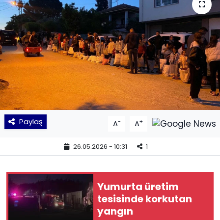
KÜLTÜR SANAT
MAGAZİN
POLİTİKA
SAĞLIK
Siyaset
Paylaş
-
+
A
A
SPOR
26.05.2026 - 10:31
1
TEKNOLOJİ
Yumurta üretim
Yaşam
tesisinde korkutan
yangın
YEREL POLİTİKA