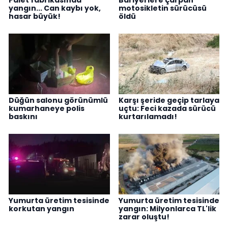
Palet fabrikasında
Bariyerlere çarpan
yangın... Can kaybı yok,
motosikletin sürücüsü
hasar büyük!
öldü
Düğün salonu görünümlü
Karşı şeride geçip tarlaya
kumarhaneye polis
uçtu: Feci kazada sürücü
baskını
kurtarılamadı!
Yumurta üretim tesisinde
Yumurta üretim tesisinde
korkutan yangın
yangın: Milyonlarca TL'lik
zarar oluştu!