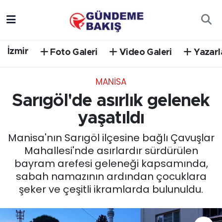
Ankara
Nöbetçi Eczaneler
İzmir
Foto Galeri
Video Galeri
Yazarl
Bilim Teknoloji
Hava Durumu
MANISA
DÜNYA
Trafik Durumu
Sarıgöl'de asırlık gelenek
EGE
Süper Lig Puan Durumu ve Fikstür
yaşatıldı
Manisa'nın Sarıgöl ilçesine bağlı Çavuşlar
EĞİTİM
Tüm Manşetler
Mahallesi'nde asırlardır sürdürülen
bayram arefesi geleneği kapsamında,
EKONOMİ
Son Dakika Haberleri
sabah namazının ardından çocuklara
şeker ve çeşitli ikramlarda bulunuldu.
English News
Haber Arşivi
GÜNCEL