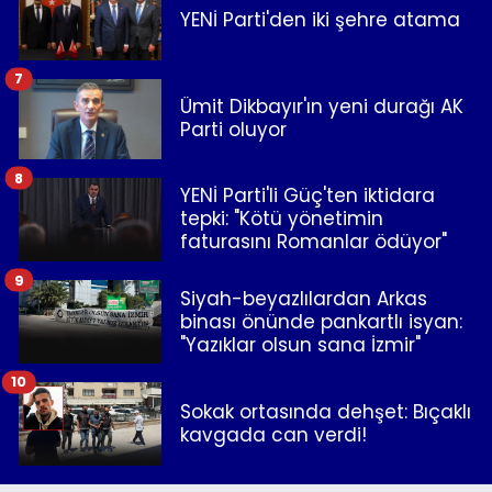
YENİ Parti'den iki şehre atama
7
Ümit Dikbayır'ın yeni durağı AK
Parti oluyor
8
YENİ Parti'li Güç'ten iktidara
tepki: "Kötü yönetimin
faturasını Romanlar ödüyor"
9
Siyah-beyazlılardan Arkas
binası önünde pankartlı isyan:
"Yazıklar olsun sana İzmir"
10
Sokak ortasında dehşet: Bıçaklı
kavgada can verdi!