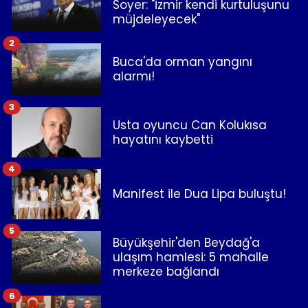
Soyer: "İzmir kendi kurtuluşunu
müjdeleyecek"
2
Buca'da orman yangını
alarmı!
3
Usta oyuncu Can Kolukısa
hayatını kaybetti
4
Manifest ile Dua Lipa buluştu!
5
Büyükşehir'den Beydağ'a
ulaşım hamlesi: 5 mahalle
merkeze bağlandı
6