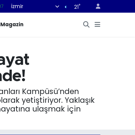
İzmir
°
18
21
32
Magazin
38
03
14
ayat
87
nde!
yvanları Kampüsü’nden
ak yetiştiriyor. Yaklaşık
hayatına ulaşmak için