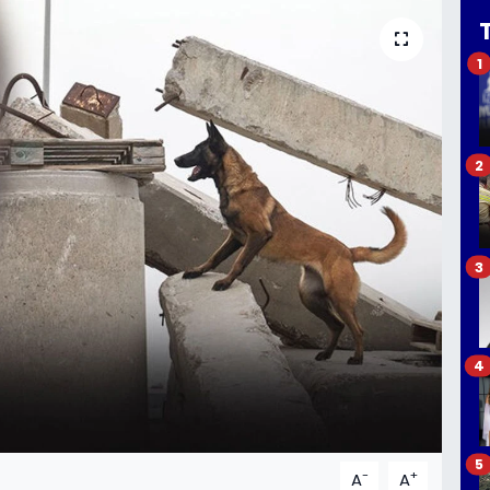
1
2
3
4
5
-
+
A
A