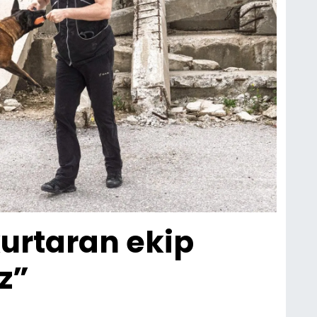
urtaran ekip
z”