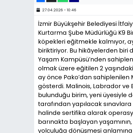
27.04.2026 - 10:46
YEREL YÖNETİMLER
İzmir Büyükşehir Belediyesi İtfa
Yurt
Kurtarma Şube Müdürlüğü K9 Biri
köpekleri eğitmekle kalmıyor, 
biriktiriyor. Bu hikâyelerden bir
Yaşam Kampüsü’nden sahiplend
olmak üzere eğitilen 2 yaşındaki
ay önce Pako’dan sahiplenilen 
gösterdi. Malinois, Labrador ve 
bulunduğu birim, yeni üyesiyle 
tarafından yapılacak sınavlara
halinde sertifika alarak operasy
barınakta başlayan yaşamının, 
yolculuğa dönüşmesi anlamına g