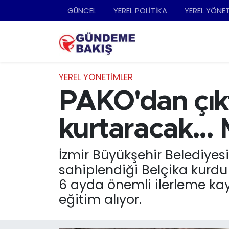
GÜNCEL
YEREL POLİTİKA
YEREL YÖNE
Ankara
Nöbetçi Eczaneler
Bilim Teknoloji
Hava Durumu
YEREL YÖNETİMLER
DÜNYA
Trafik Durumu
PAKO'dan çıkt
EGE
Süper Lig Puan Durumu ve Fikstür
kurtaracak...
EĞİTİM
Tüm Manşetler
İzmir Büyükşehir Belediyes
sahiplendiği Belçika kurdu
EKONOMİ
Son Dakika Haberleri
6 ayda önemli ilerleme ka
English News
Haber Arşivi
eğitim alıyor.
GÜNCEL