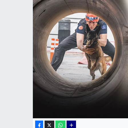
KÜLTÜR SANAT
MAGAZİN
POLİTİKA
SAĞLIK
Siyaset
SPOR
TEKNOLOJİ
Yaşam
YEREL POLİTİKA