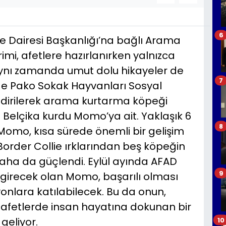
6
iye Dairesi Başkanlığı’na bağlı Arama
mi, afetlere hazırlanırken yalnızca
aynı zamanda umut dolu hikayeler de
7
i de Pako Sokak Hayvanları Sosyal
irilerek arama kurtarma köpeği
 Belçika kurdu Momo’ya ait. Yaklaşık 6
8
Momo, kısa sürede önemli bir gelişim
Border Collie ırklarından beş köpeğin
daha da güçlendi. Eylül ayında AFAD
9
 girecek olan Momo, başarılı olması
onlara katılabilecek. Bu da onun,
afetlerde insan hayatına dokunan bir
eliyor.
10