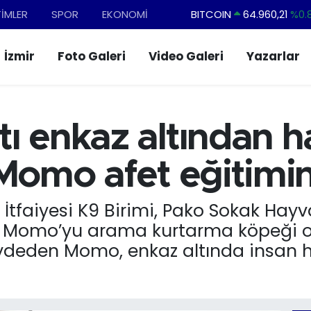
TİMLER
SPOR
EKONOMİ
DOLAR
47,7436
%0.
EURO
55,2510
%0.
İzmir
Foto Galeri
Video Galeri
Yazarlar
STERLİN
64,4811
%0.
GRAM ALTIN
6660.55
%0.
BİST100
13.779
%-
ı enkaz altından h
BITCOIN
64.960,21
%0.
 Momo afet eğitimi
i İtfaiyesi K9 Birimi, Pako Sokak Ha
 Momo’yu arama kurtarma köpeği olar
ydeden Momo, enkaz altında insan 