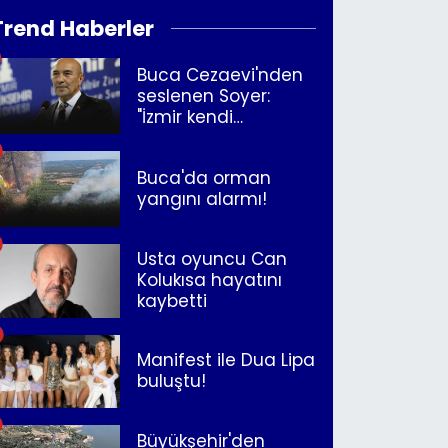
Trend Haberler
Buca Cezaevi'nden
seslenen Soyer:
"İzmir kendi
kurtuluşunu
müjdeleyecek"
Buca'da orman
yangını alarmı!
Usta oyuncu Can
Kolukısa hayatını
kaybetti
Manifest ile Dua Lipa
buluştu!
Büyükşehir'den