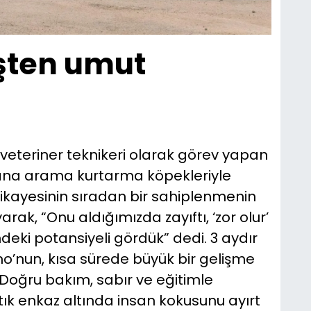
işten umut
veteriner teknikeri olarak görev yapan
ana arama kurtarma köpekleriyle
ikayesinin sıradan bir sahiplenmenin
ak, “Onu aldığımızda zayıftı, ‘zor olur’
ndeki potansiyeli gördük” dedi. 3 aydır
o’nun, kısa sürede büyük bir gelişme
“Doğru bakım, sabır ve eğitimle
ık enkaz altında insan kokusunu ayırt