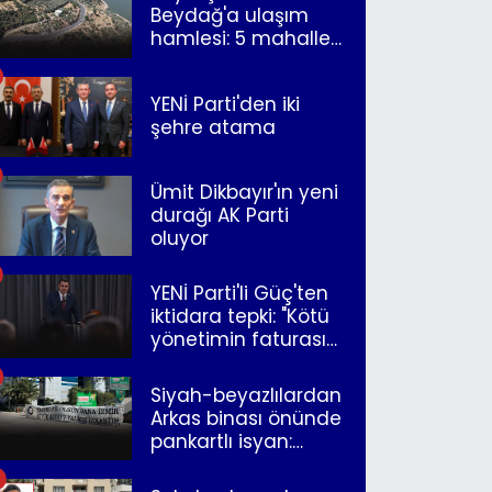
Beydağ'a ulaşım
hamlesi: 5 mahalle
merkeze bağlandı
YENİ Parti'den iki
şehre atama
Ümit Dikbayır'ın yeni
durağı AK Parti
oluyor
YENİ Parti'li Güç'ten
iktidara tepki: "Kötü
yönetimin faturasını
Romanlar ödüyor"
Siyah-beyazlılardan
Arkas binası önünde
pankartlı isyan:
"Yazıklar olsun sana
İzmir"