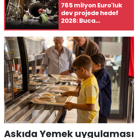
765 milyon Euro'luk
dev projede hedef
2028: Buca
Metrosu'nda
istasyonlar
şekilleniyor
Askıda Yemek uygulaması