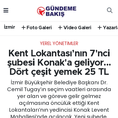
Ankara
Nöbetçi Eczaneler
İzmir
Foto Galeri
Video Galeri
Yazarl
Bilim Teknoloji
Hava Durumu
YEREL YÖNETİMLER
DÜNYA
Trafik Durumu
Kent Lokantası’nın 7'nci
EGE
Süper Lig Puan Durumu ve Fikstür
şubesi Konak'a geliyor...
Dört çeşit yemek 25 TL
EĞİTİM
Tüm Manşetler
İzmir Büyükşehir Belediye Başkanı Dr.
EKONOMİ
Son Dakika Haberleri
Cemil Tugay’ın seçim vaatleri arasında
yer alan ve göreve gelir gelmez
English News
Haber Arşivi
açılmasına öncülük ettiği Kent
Lokantaları’nın yedincisi Konak Levent
GÜNCEL
Mahallesi’nde açılacak. Yeni şubede,