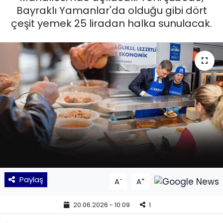
Bayraklı Yamanlar'da olduğu gibi dört
KÜLTÜR SANAT
çeşit yemek 25 liradan halka sunulacak.
MAGAZİN
POLİTİKA
SAĞLIK
Siyaset
SPOR
TEKNOLOJİ
Paylaş
-
+
A
A
Yaşam
20.06.2026 - 10:09
1
YEREL POLİTİKA