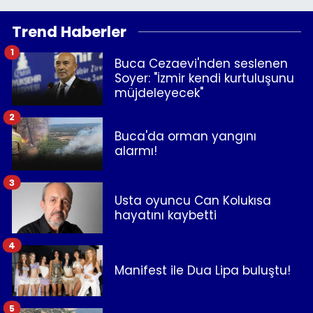
Trend Haberler
1
Buca Cezaevi'nden seslenen
Soyer: "İzmir kendi kurtuluşunu
müjdeleyecek"
2
Buca'da orman yangını
alarmı!
3
Usta oyuncu Can Kolukısa
hayatını kaybetti
4
Manifest ile Dua Lipa buluştu!
5