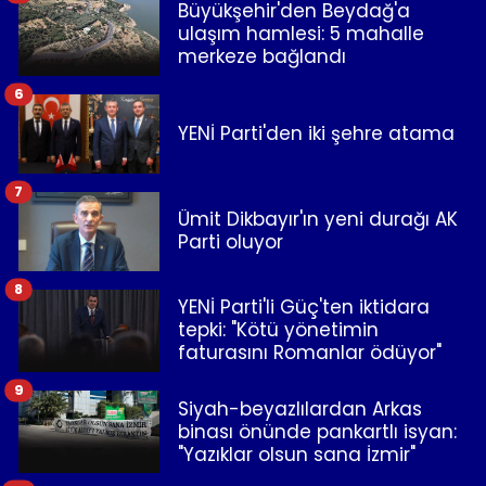
Büyükşehir'den Beydağ'a
ulaşım hamlesi: 5 mahalle
merkeze bağlandı
6
YENİ Parti'den iki şehre atama
7
Ümit Dikbayır'ın yeni durağı AK
Parti oluyor
8
YENİ Parti'li Güç'ten iktidara
tepki: "Kötü yönetimin
faturasını Romanlar ödüyor"
9
Siyah-beyazlılardan Arkas
binası önünde pankartlı isyan:
"Yazıklar olsun sana İzmir"