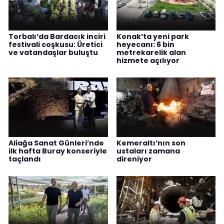
Torbalı’da Bardacık inciri
Konak’ta yeni park
festivali coşkusu: Üretici
heyecanı: 6 bin
ve vatandaşlar buluştu
metrekarelik alan
hizmete açılıyor
Aliağa Sanat Günleri’nde
Kemeraltı’nın son
ilk hafta Buray konseriyle
ustaları zamana
taçlandı
direniyor