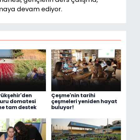
lmaya devam ediyor.
yükşehir'den
Çeşme'nin tarihi
kuru domatesi
çeşmeleri yeniden hayat
ine tam destek
buluyor!