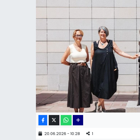
KÜLTÜR SANAT
MAGAZİN
POLİTİKA
SAĞLIK
Siyaset
SPOR
TEKNOLOJİ
Yaşam
20.06.2026 - 10:28
1
YEREL POLİTİKA