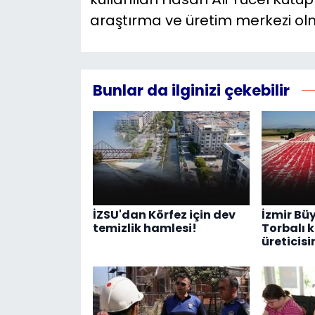
araştırma ve üretim merkezi o
Bunlar da ilginizi çekebilir
İZSU'dan Körfez için dev
İzmir Bü
temizlik hamlesi!
Torbalı 
üreticis