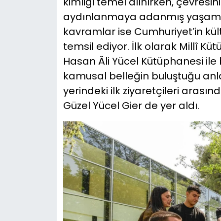
kimliği temel alınırken, çevresin
aydınlanmaya adanmış yaşamını 
kavramlar ise Cumhuriyet’in kül
temsil ediyor. İlk olarak Millî K
Hasan Âli Yücel Kütüphanesi ile
kamusal belleğin buluştuğu anla
yerindeki ilk ziyaretçileri arasın
Güzel Yücel Gier de yer aldı.