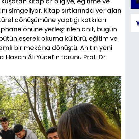
i kuşatan kitaplar bilgiye, eğitime ve
simgeliyor. Kitap sırtlarında yer alan
türel dönüşümüne yaptığı katkıları
ütüphane önüne yerleştirilen anıt, bugün
 bütünleşerek okuma kültürü, eğitim ve
mlı bir mekâna dönüştü. Anıtın yeni
da Hasan Âli Yücel’in torunu Prof. Dr.