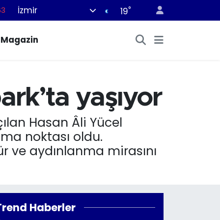
İzmir
°
16
19
02
Magazin
07
44
70
ark’ta yaşıyor
63
çılan Hasan Âli Yücel
şma noktası oldu.
tür ve aydınlanma mirasını
Trend Haberler