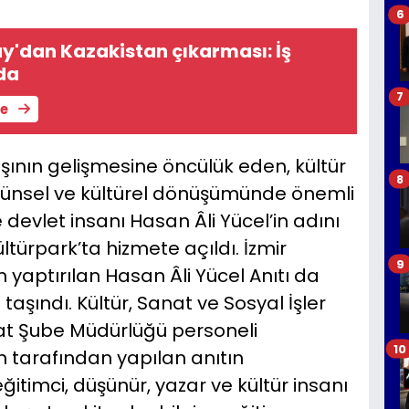
6
y'dan Kazakistan çıkarması: İş
da
7
le
şının gelişmesine öncülük eden, kültür
8
üşünsel ve kültürel dönüşümünde önemli
 devlet insanı Hasan Âli Yücel’in adını
ltürpark’ta hizmete açıldı. İzmir
9
 yaptırılan Hasan Âli Yücel Anıtı da
aşındı. Kültür, Sanat ve Sosyal İşler
nat Şube Müdürlüğü personeli
10
 tarafından yapılan anıtın
ğitimci, düşünür, yazar ve kültür insanı