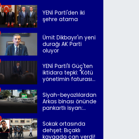
merkeze bağlandı
YENİ Parti'den iki
şehre atama
Ümit Dikbayır'ın yeni
durağı AK Parti
oluyor
YENİ Parti'li Güç'ten
iktidara tepki: "Kötü
yönetimin faturasını
Romanlar ödüyor"
Siyah-beyazlılardan
Arkas binası önünde
pankartlı isyan:
"Yazıklar olsun sana
İzmir"
Sokak ortasında
dehşet: Bıçaklı
kavgada can verdi!