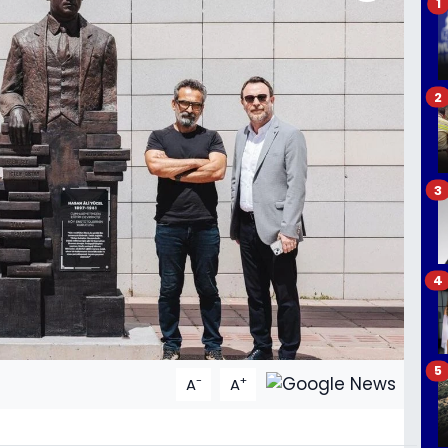
1
2
3
4
5
-
+
A
A