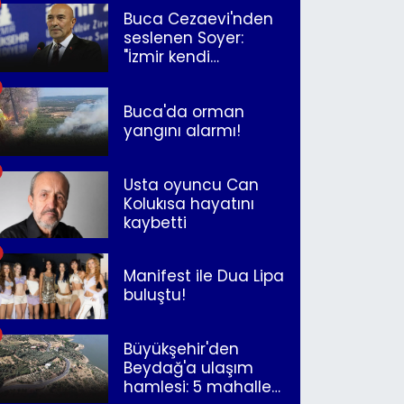
Buca Cezaevi'nden
seslenen Soyer:
"İzmir kendi
kurtuluşunu
müjdeleyecek"
Buca'da orman
yangını alarmı!
Usta oyuncu Can
Kolukısa hayatını
kaybetti
Manifest ile Dua Lipa
buluştu!
Büyükşehir'den
Beydağ'a ulaşım
hamlesi: 5 mahalle