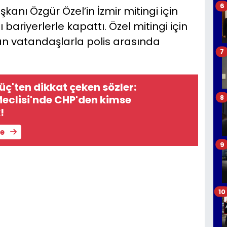
6
anı Özgür Özel’in İzmir mitingi için
ı bariyerlerle kapattı. Özel mitingi için
 vatandaşlarla polis arasında
7
Güç'ten dikkat çeken sözler:
eclisi'nde CHP'den kimse
8
!
le
9
10