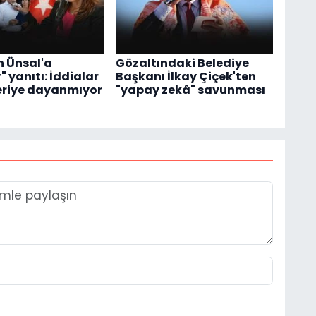
 Ünsal'a
Gözaltındaki Belediye
 yanıtı: İddialar
Başkanı İlkay Çiçek'ten
eriye dayanmıyor
"yapay zekâ" savunması