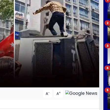
2
3
4
5
-
+
A
A