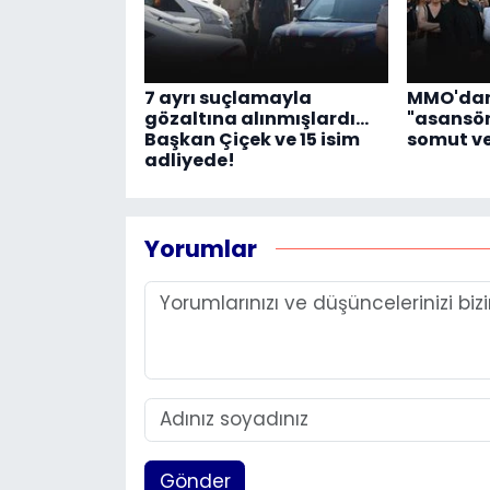
7 ayrı suçlamayla
MMO'dan
gözaltına alınmışlardı...
"asansör"
Başkan Çiçek ve 15 isim
somut v
adliyede!
Yorumlar
Gönder