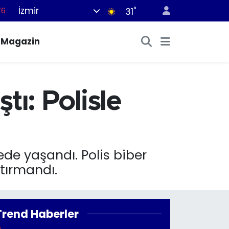
76
İzmir
°
31
17
Magazin
01
02
44
tı: Polisle
64
ede yaşandı. Polis biber
tırmandı.
Trend Haberler