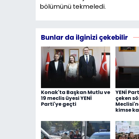
bölümünü tekmeledi.
Bunlar da ilginizi çekebilir
Konak'ta Başkan Mutlu ve
YENİ Part
19 meclis üyesi YENİ
çeken sö
Parti'ye geçti
Meclisi'
kimse k