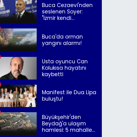
Buca Cezaevi'nden
seslenen Soyer:
"İzmir kendi
kurtuluşunu
müjdeleyecek"
Buca'da orman
yangını alarmı!
Usta oyuncu Can
Kolukısa hayatını
kaybetti
Manifest ile Dua Lipa
buluştu!
Büyükşehir'den
Beydağ'a ulaşım
hamlesi: 5 mahalle
merkeze bağlandı