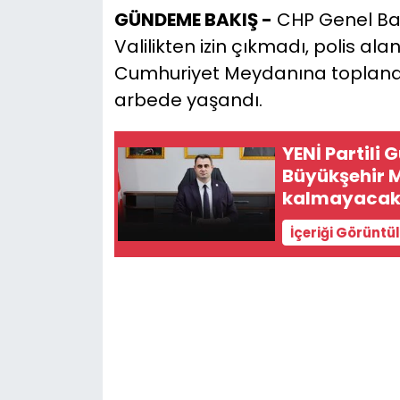
GÜNDEME BAKIŞ -
CHP Genel Başk
YEREL YÖNETİMLER
Valilikten izin çıkmadı, polis alan
Cumhuriyet Meydanına toplanan
Yurt
arbede yaşandı.
YENİ Partili 
Büyükşehir M
kalmayacak
İçeriği Görüntü