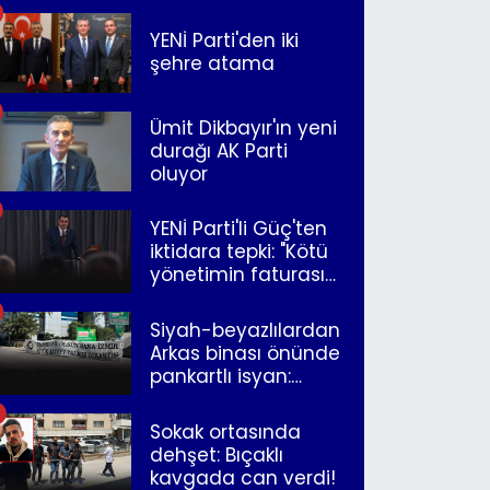
YENİ Parti'den iki
şehre atama
Ümit Dikbayır'ın yeni
durağı AK Parti
oluyor
YENİ Parti'li Güç'ten
iktidara tepki: "Kötü
yönetimin faturasını
Romanlar ödüyor"
Siyah-beyazlılardan
Arkas binası önünde
pankartlı isyan:
"Yazıklar olsun sana
İzmir"
Sokak ortasında
dehşet: Bıçaklı
kavgada can verdi!