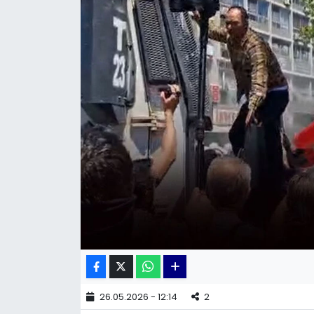
KÜLTÜR SANAT
MAGAZİN
POLİTİKA
SAĞLIK
Siyaset
SPOR
TEKNOLOJİ
Yaşam
26.05.2026 - 12:14
2
YEREL POLİTİKA