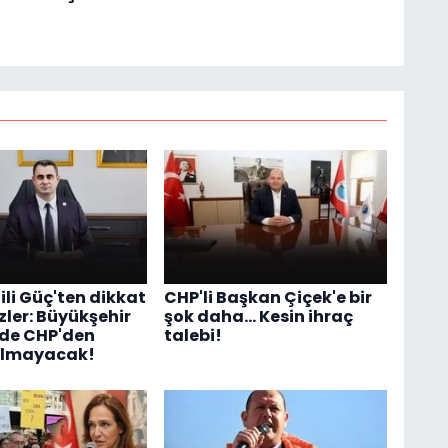
ili Güç'ten dikkat
CHP'li Başkan Çiçek'e bir
zler: Büyükşehir
şok daha... Kesin ihraç
nde CHP'den
talebi!
almayacak!