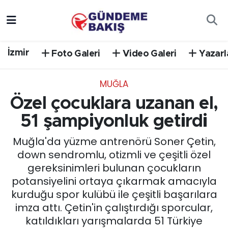
Ankara
Nöbetçi Eczaneler
İzmir
Foto Galeri
Video Galeri
Yazarl
Bilim Teknoloji
Hava Durumu
MUĞLA
DÜNYA
Trafik Durumu
Özel çocuklara uzanan el,
EGE
Süper Lig Puan Durumu ve Fikstür
51 şampiyonluk getirdi
Muğla'da yüzme antrenörü Soner Çetin,
EĞİTİM
Tüm Manşetler
down sendromlu, otizmli ve çeşitli özel
gereksinimleri bulunan çocukların
EKONOMİ
Son Dakika Haberleri
potansiyelini ortaya çıkarmak amacıyla
kurduğu spor kulübü ile çeşitli başarılara
English News
Haber Arşivi
imza attı. Çetin'in çalıştırdığı sporcular,
katıldıkları yarışmalarda 51 Türkiye
GÜNCEL