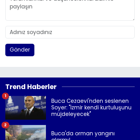
Gönder
Trend Haberler
1
Buca Cezaevi'nden seslenen
Soyer: "İzmir kendi kurtuluşunu
müjdeleyecek"
2
Buca'da orman yangını