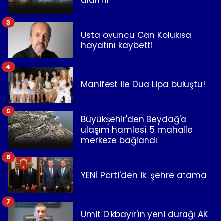
alarmı!
3
Usta oyuncu Can Kolukısa
hayatını kaybetti
4
Manifest ile Dua Lipa buluştu!
5
Büyükşehir'den Beydağ'a
ulaşım hamlesi: 5 mahalle
merkeze bağlandı
6
YENİ Parti'den iki şehre atama
7
Ümit Dikbayır'ın yeni durağı AK