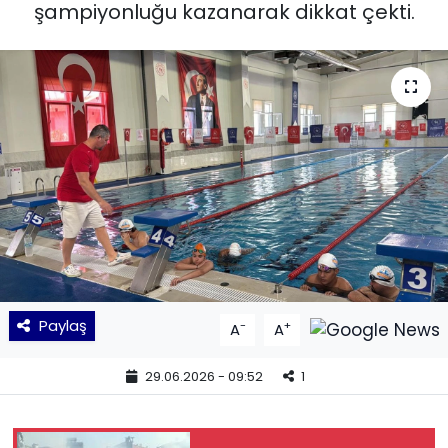
şampiyonluğu kazanarak dikkat çekti.
KÜLTÜR SANAT
MAGAZİN
POLİTİKA
SAĞLIK
Siyaset
SPOR
Paylaş
-
+
A
A
TEKNOLOJİ
29.06.2026 - 09:52
1
Yaşam
YEREL POLİTİKA