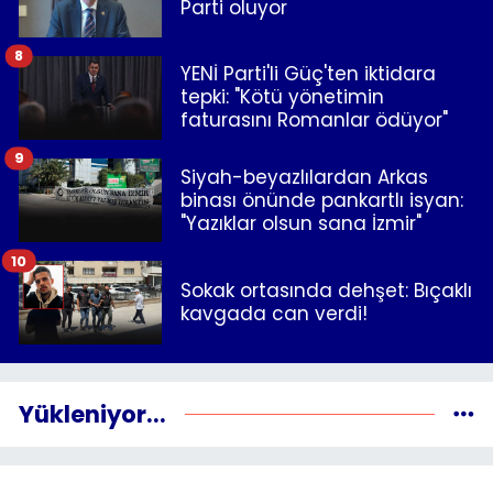
Parti oluyor
8
YENİ Parti'li Güç'ten iktidara
tepki: "Kötü yönetimin
faturasını Romanlar ödüyor"
9
Siyah-beyazlılardan Arkas
binası önünde pankartlı isyan:
"Yazıklar olsun sana İzmir"
10
Sokak ortasında dehşet: Bıçaklı
kavgada can verdi!
Yükleniyor...