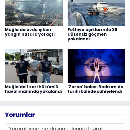
Muğla'da evde çıkan
Fethiye açıklarında 35
yangın hasara yol açtı
düzensiz göçmen
yakalandı
Muğla'da firari hükümlü
'Zorba' balesi Bodrum'da
havalimanında yakalandı
tarihi kalede sahnelendi
Yorumlar