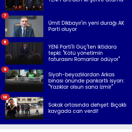
7
Ümit Dikbayır'ın yeni durağı AK
Parti oluyor
8
YENİ Parti'li Güç'ten iktidara
tepki: "Kötü yönetimin
faturasını Romanlar ödüyor"
9
Siyah-beyazlılardan Arkas
binası önünde pankartlı isyan:
"Yazıklar olsun sana İzmir"
10
Sokak ortasında dehşet: Bıçaklı
kavgada can verdi!