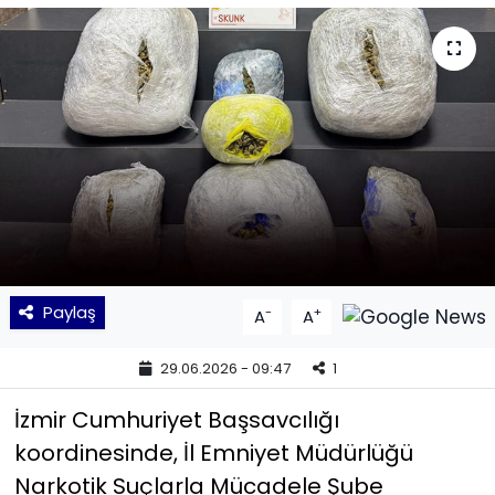
KÜLTÜR SANAT
MAGAZİN
POLİTİKA
SAĞLIK
Siyaset
Paylaş
-
+
A
A
SPOR
29.06.2026 - 09:47
1
TEKNOLOJİ
İzmir Cumhuriyet Başsavcılığı
Yaşam
koordinesinde, İl Emniyet Müdürlüğü
Narkotik Suçlarla Mücadele Şube
YEREL POLİTİKA