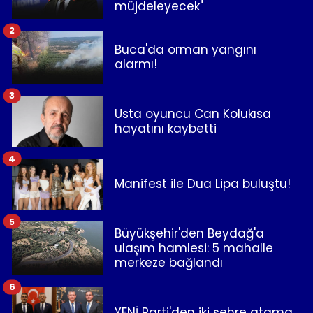
müjdeleyecek"
2
Buca'da orman yangını
alarmı!
3
Usta oyuncu Can Kolukısa
hayatını kaybetti
4
Manifest ile Dua Lipa buluştu!
5
Büyükşehir'den Beydağ'a
ulaşım hamlesi: 5 mahalle
merkeze bağlandı
6
YENİ Parti'den iki şehre atama