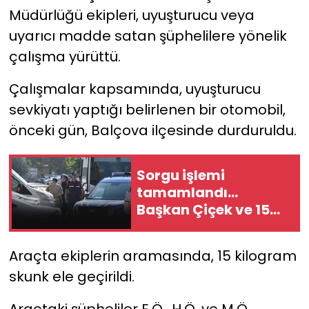
Müdürlüğü ekipleri, uyuşturucu veya
YEREL YÖNETİMLER
uyarıcı madde satan şüphelilere yönelik
çalışma yürüttü.
Yurt
Çalışmalar kapsamında, uyuşturucu
sevkiyatı yaptığı belirlenen bir otomobil,
önceki gün, Balçova ilçesinde durduruldu.
Sorgu işlemi
tamamlandı...
Başkan Çiçek ve 15
kişi hakkında
tutuklama talebi
Araçta ekiplerin aramasında, 15 kilogram
skunk ele geçirildi.
Araçtaki şüpheliler E.Ö., H.Ö. ve M.Ö.,