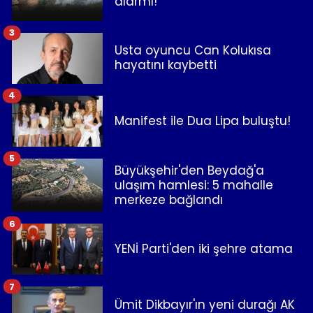
alarmı!
3
Usta oyuncu Can Kolukısa
hayatını kaybetti
4
Manifest ile Dua Lipa buluştu!
5
Büyükşehir'den Beydağ'a
ulaşım hamlesi: 5 mahalle
merkeze bağlandı
6
YENİ Parti'den iki şehre atama
7
Ümit Dikbayır'ın yeni durağı AK