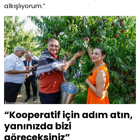
alkışlıyorum.”
“Kooperatif için adım atın,
yanınızda bizi
göreceksiniz”