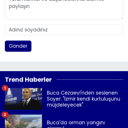
Gönder
Trend Haberler
1
Buca Cezaevi'nden seslenen
Soyer: "İzmir kendi kurtuluşunu
müjdeleyecek"
2
Buca'da orman yangını