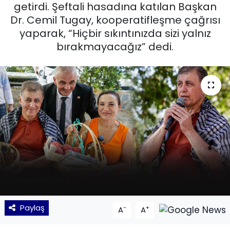
getirdi. Şeftali hasadına katılan Başkan
KÜLTÜR SANAT
Dr. Cemil Tugay, kooperatifleşme çağrısı
yaparak, “Hiçbir sıkıntınızda sizi yalnız
MAGAZİN
bırakmayacağız” dedi.
POLİTİKA
SAĞLIK
Siyaset
SPOR
TEKNOLOJİ
Yaşam
Paylaş
-
+
A
A
YEREL POLİTİKA