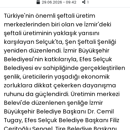
29.06.2026 - 09:42
1
YEREL YÖNETİMLER
Türkiye'nin önemli şeftali üretim
merkezlerinden biri olan ve İzmir'deki
Yurt
şeftali üretiminin yaklaşık yarısını
karşılayan Selçuk'ta, Şen Şeftali Şenliği
yeniden düzenlendi. İzmir Büyükşehir
Belediyesi'nin katkılarıyla, Efes Selçuk
Belediyesi ev sahipliğinde gerçekleştirilen
şenlik, üreticilerin yaşadığı ekonomik
zorluklara dikkat çekerken dayanışma
ruhunu da güçlendirdi. Üretimin merkezi
Belevi'de düzenlenen şenliğe İzmir
Büyükşehir Belediye Başkanı Dr. Cemil
Tugay, Efes Selçuk Belediye Başkanı Filiz
Ceritoğlu Sengel, Tire Belediye Başkanı