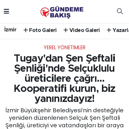
Ankara
Nöbetçi Eczaneler
İzmir
Foto Galeri
Video Galeri
Yazarl
Bilim Teknoloji
Hava Durumu
YEREL YÖNETİMLER
DÜNYA
Trafik Durumu
Tugay'dan Şen Şeftali
EGE
Süper Lig Puan Durumu ve Fikstür
Şenliği'nde Selçuklulu
üreticilere çağrı...
EĞİTİM
Tüm Manşetler
Kooperatifi kurun, biz
EKONOMİ
Son Dakika Haberleri
yanınızdayız!
İzmir Büyükşehir Belediyesi’nin desteğiyle
English News
Haber Arşivi
yeniden düzenlenen Selçuk Şen Şeftali
Şenliği, üreticiyi ve vatandaşları bir araya
GÜNCEL