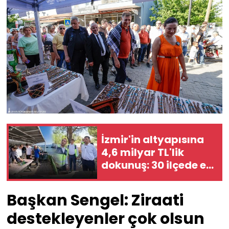
İzmir'in altyapısına
4,6 milyar TL'lik
dokunuş: 30 ilçede eş
zamanlı seferberlik
Başkan Sengel: Ziraati
destekleyenler çok olsun