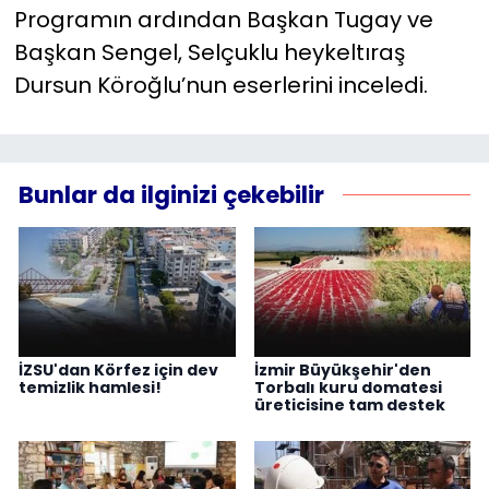
Programın ardından Başkan Tugay ve
Başkan Sengel, Selçuklu heykeltıraş
Dursun Köroğlu’nun eserlerini inceledi.
Bunlar da ilginizi çekebilir
İZSU'dan Körfez için dev
İzmir Büyükşehir'den
temizlik hamlesi!
Torbalı kuru domatesi
üreticisine tam destek