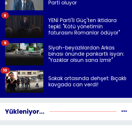
Parti oluyor
8
YENİ Parti'li Güç'ten iktidara
tepki: "Kötü yönetimin
faturasını Romanlar ödüyor"
9
Siyah-beyazlılardan Arkas
binası önünde pankartlı isyan:
"Yazıklar olsun sana İzmir"
10
Sokak ortasında dehşet: Bıçaklı
kavgada can verdi!
Yükleniyor...