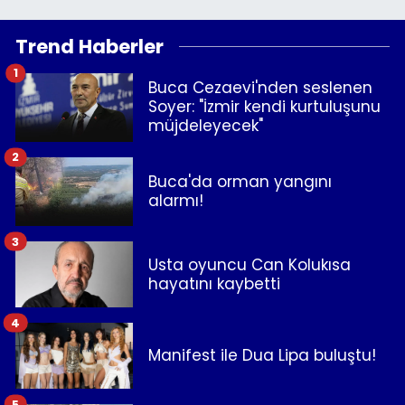
Trend Haberler
1
Buca Cezaevi'nden seslenen
Soyer: "İzmir kendi kurtuluşunu
müjdeleyecek"
2
Buca'da orman yangını
alarmı!
3
Usta oyuncu Can Kolukısa
hayatını kaybetti
4
Manifest ile Dua Lipa buluştu!
5