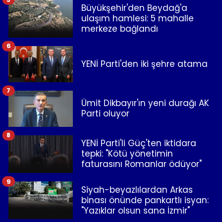
Büyükşehir'den Beydağ'a
ulaşım hamlesi: 5 mahalle
merkeze bağlandı
6
YENİ Parti'den iki şehre atama
7
Ümit Dikbayır'ın yeni durağı AK
Parti oluyor
8
YENİ Parti'li Güç'ten iktidara
tepki: "Kötü yönetimin
faturasını Romanlar ödüyor"
9
Siyah-beyazlılardan Arkas
binası önünde pankartlı isyan:
"Yazıklar olsun sana İzmir"