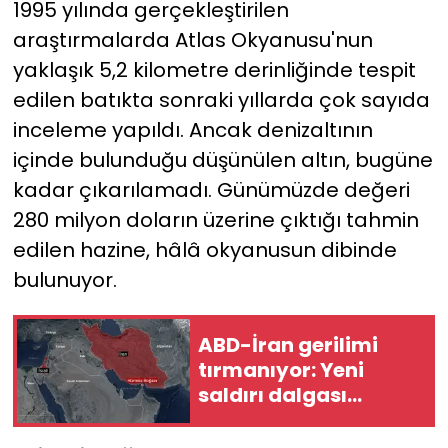
1995 yılında gerçekleştirilen
araştırmalarda Atlas Okyanusu'nun
YEREL YÖNETİMLER
yaklaşık 5,2 kilometre derinliğinde tespit
edilen batıkta sonraki yıllarda çok sayıda
Yurt
inceleme yapıldı. Ancak denizaltının
içinde bulunduğu düşünülen altın, bugüne
kadar çıkarılamadı. Günümüzde değeri
280 milyon doların üzerine çıktığı tahmin
edilen hazine, hâlâ okyanusun dibinde
bulunuyor.
ABD-İran gerilimi
tırmanıyor: Yeni
saldırı dalgası
başladı