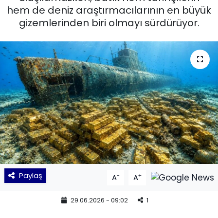
hem de deniz araştırmacılarının en büyük
KÜLTÜR SANAT
gizemlerinden biri olmayı sürdürüyor.
MAGAZİN
POLİTİKA
SAĞLIK
Siyaset
SPOR
TEKNOLOJİ
Paylaş
-
+
A
A
Yaşam
29.06.2026 - 09:02
1
YEREL POLİTİKA