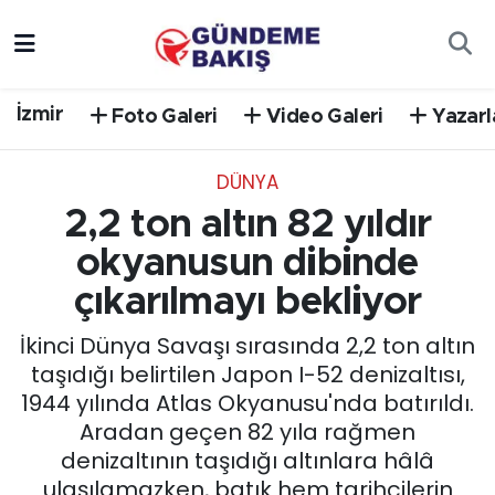
Ankara
Nöbetçi Eczaneler
İzmir
Foto Galeri
Video Galeri
Yazarl
Bilim Teknoloji
Hava Durumu
DÜNYA
DÜNYA
Trafik Durumu
2,2 ton altın 82 yıldır
EGE
Süper Lig Puan Durumu ve Fikstür
okyanusun dibinde
çıkarılmayı bekliyor
EĞİTİM
Tüm Manşetler
İkinci Dünya Savaşı sırasında 2,2 ton altın
EKONOMİ
Son Dakika Haberleri
taşıdığı belirtilen Japon I-52 denizaltısı,
1944 yılında Atlas Okyanusu'nda batırıldı.
English News
Haber Arşivi
Aradan geçen 82 yıla rağmen
denizaltının taşıdığı altınlara hâlâ
GÜNCEL
ulaşılamazken, batık hem tarihçilerin