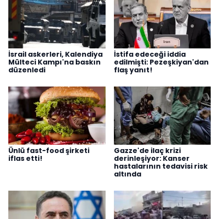
İsrail askerleri, Kalendiya
İstifa edeceği iddia
Mülteci Kampı'na baskın
edilmişti: Pezeşkiyan'dan
düzenledi
flaş yanıt!
Ünlü fast-food şirketi
Gazze'de ilaç krizi
iflas etti!
derinleşiyor: Kanser
hastalarının tedavisi risk
altında