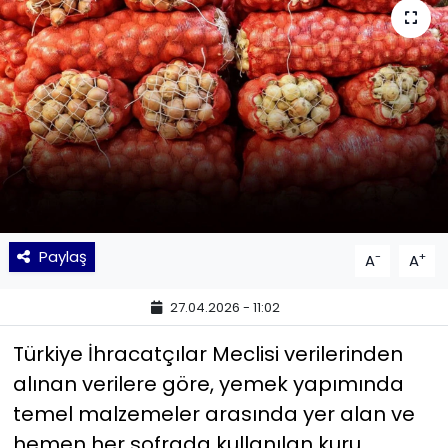
KÜLTÜR SANAT
MAGAZİN
POLİTİKA
SAĞLIK
Siyaset
Paylaş
-
+
A
A
SPOR
27.04.2026 - 11:02
TEKNOLOJİ
Türkiye İhracatçılar Meclisi verilerinden
alınan verilere göre, yemek yapımında
Yaşam
temel malzemeler arasında yer alan ve
hemen her sofrada kullanılan kuru
YEREL POLİTİKA