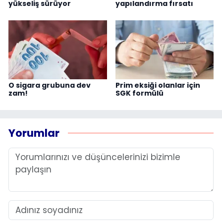
yükseliş sürüyor
yapılandırma fırsatı
O sigara grubuna dev
Prim eksiği olanlar için
zam!
SGK formülü
Yorumlar