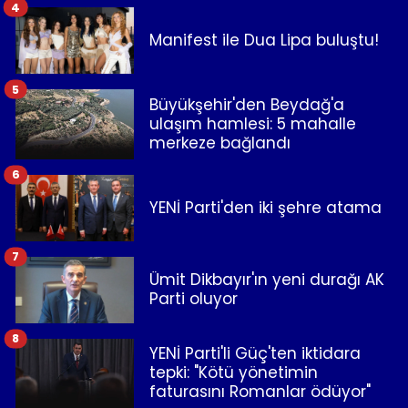
4
Manifest ile Dua Lipa buluştu!
5
Büyükşehir'den Beydağ'a
ulaşım hamlesi: 5 mahalle
merkeze bağlandı
6
YENİ Parti'den iki şehre atama
7
Ümit Dikbayır'ın yeni durağı AK
Parti oluyor
8
YENİ Parti'li Güç'ten iktidara
tepki: "Kötü yönetimin
faturasını Romanlar ödüyor"