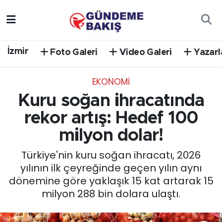
Ankara
Nöbetçi Eczaneler
İzmir
Foto Galeri
Video Galeri
Yazarl
Bilim Teknoloji
Hava Durumu
EKONOMİ
DÜNYA
Trafik Durumu
Kuru soğan ihracatında
EGE
Süper Lig Puan Durumu ve Fikstür
rekor artış: Hedef 100
milyon dolar!
EĞİTİM
Tüm Manşetler
Türkiye'nin kuru soğan ihracatı, 2026
EKONOMİ
Son Dakika Haberleri
yılının ilk çeyreğinde geçen yılın aynı
dönemine göre yaklaşık 15 kat artarak 15
English News
Haber Arşivi
milyon 288 bin dolara ulaştı.
GÜNCEL