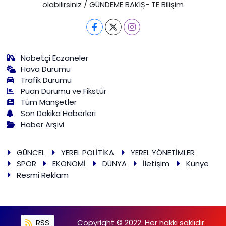
olabilirsiniz / GÜNDEME BAKIŞ- TE Bilişim
Nöbetçi Eczaneler
Hava Durumu
Trafik Durumu
Puan Durumu ve Fikstür
Tüm Manşetler
Son Dakika Haberleri
Haber Arşivi
GÜNCEL
YEREL POLİTİKA
YEREL YÖNETİMLER
SPOR
EKONOMİ
DÜNYA
İletişim
Künye
Resmi Reklam
RSS
Copyright © 2022. Her hakkı saklıdır.