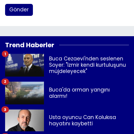
Gönder
Trend Haberler
1
Buca Cezaevi'nden seslenen
Soyer: "İzmir kendi kurtuluşunu
müjdeleyecek"
2
Buca'da orman yangını
alarmı!
3
Usta oyuncu Can Kolukısa
hayatını kaybetti