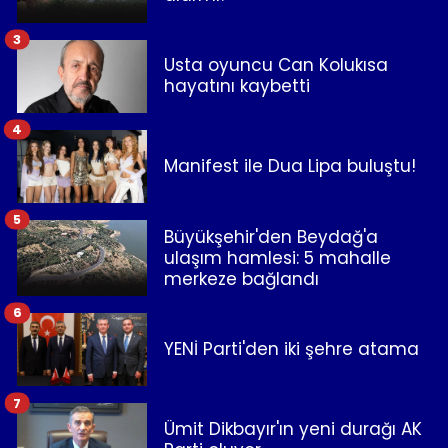
3
Usta oyuncu Can Kolukısa
hayatını kaybetti
4
Manifest ile Dua Lipa buluştu!
5
Büyükşehir'den Beydağ'a
ulaşım hamlesi: 5 mahalle
merkeze bağlandı
6
YENİ Parti'den iki şehre atama
7
Ümit Dikbayır'ın yeni durağı AK