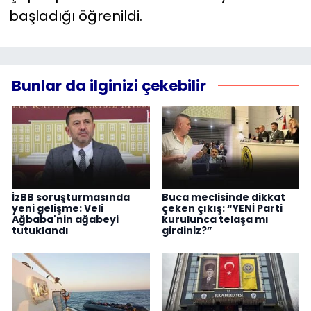
başladığı öğrenildi.
Bunlar da ilginizi çekebilir
İzBB soruşturmasında
Buca meclisinde dikkat
yeni gelişme: Veli
çeken çıkış: “YENİ Parti
Ağbaba'nin ağabeyi
kurulunca telaşa mı
tutuklandı
girdiniz?”