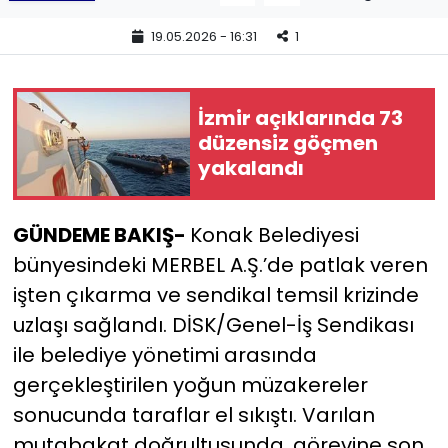
19.05.2026 - 16:31
1
YEREL YÖNETİMLER
Yurt
İzmir açıklarında 73
düzensiz göçmen
yakalandı
GÜNDEME BAKIŞ-
Konak Belediyesi
bünyesindeki MERBEL A.Ş.’de patlak veren
işten çıkarma ve sendikal temsil krizinde
uzlaşı sağlandı. DİSK/Genel-İş Sendikası
ile belediye yönetimi arasında
gerçekleştirilen yoğun müzakereler
sonucunda taraflar el sıkıştı. Varılan
mutabakat doğrultusunda, görevine son