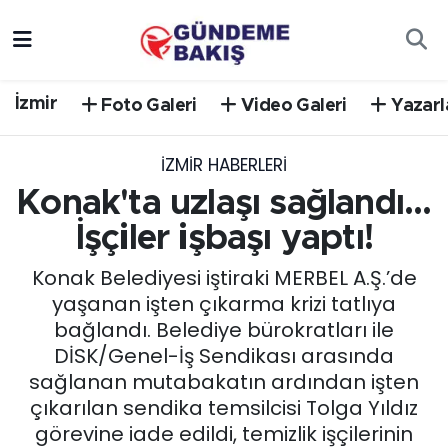
Ankara
Nöbetçi Eczaneler
İzmir
Foto Galeri
Video Galeri
Yazarl
Bilim Teknoloji
Hava Durumu
İZMIR HABERLERI
DÜNYA
Trafik Durumu
Konak'ta uzlaşı sağlandı...
EGE
Süper Lig Puan Durumu ve Fikstür
İşçiler işbaşı yaptı!
Konak Belediyesi iştiraki MERBEL A.Ş.’de
EĞİTİM
Tüm Manşetler
yaşanan işten çıkarma krizi tatlıya
bağlandı. Belediye bürokratları ile
EKONOMİ
Son Dakika Haberleri
DİSK/Genel-İş Sendikası arasında
sağlanan mutabakatın ardından işten
English News
Haber Arşivi
çıkarılan sendika temsilcisi Tolga Yıldız
görevine iade edildi, temizlik işçilerinin
GÜNCEL