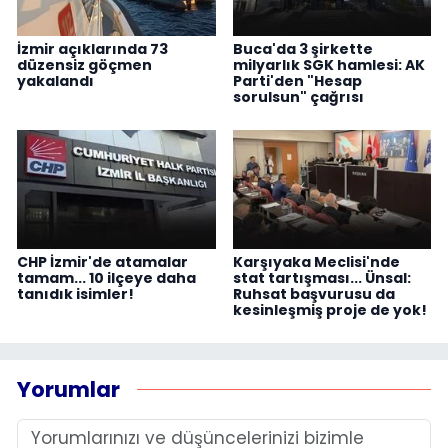
İzmir açıklarında 73
Buca'da 3 şirkette
düzensiz göçmen
milyarlık SGK hamlesi: AK
yakalandı
Parti'den "Hesap
sorulsun" çağrısı
CHP İzmir'de atamalar
Karşıyaka Meclisi'nde
tamam... 10 ilçeye daha
stat tartışması... Ünsal:
tanıdık isimler!
Ruhsat başvurusu da
kesinleşmiş proje de yok!
Yorumlar