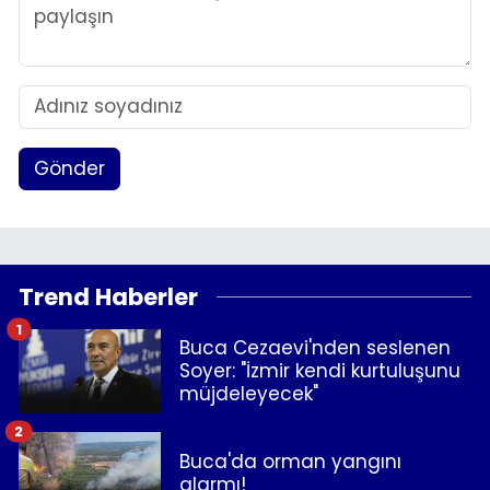
Gönder
Trend Haberler
1
Buca Cezaevi'nden seslenen
Soyer: "İzmir kendi kurtuluşunu
müjdeleyecek"
2
Buca'da orman yangını
alarmı!