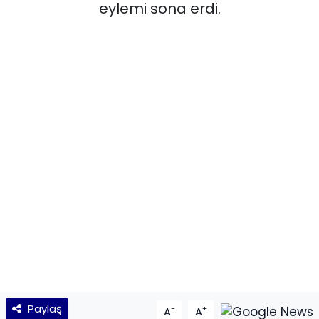
eylemi sona erdi.
KÜLTÜR SANAT
MAGAZİN
POLİTİKA
SAĞLIK
Siyaset
SPOR
TEKNOLOJİ
Yaşam
Paylaş
-
+
A
A
YEREL POLİTİKA