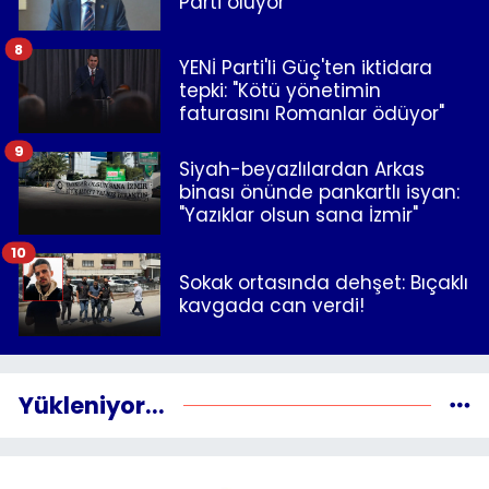
Parti oluyor
8
YENİ Parti'li Güç'ten iktidara
tepki: "Kötü yönetimin
faturasını Romanlar ödüyor"
9
Siyah-beyazlılardan Arkas
binası önünde pankartlı isyan:
"Yazıklar olsun sana İzmir"
10
Sokak ortasında dehşet: Bıçaklı
kavgada can verdi!
Yükleniyor...