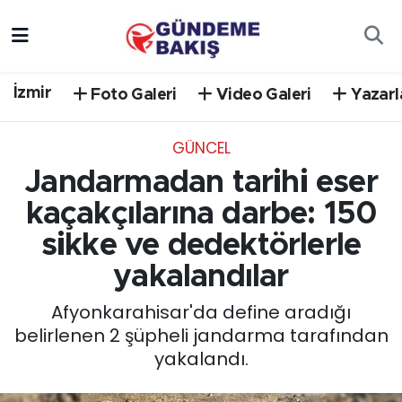
Ankara
Nöbetçi Eczaneler
İzmir
Foto Galeri
Video Galeri
Yazarl
Bilim Teknoloji
Hava Durumu
GÜNCEL
DÜNYA
Trafik Durumu
Jandarmadan tarihi eser
EGE
Süper Lig Puan Durumu ve Fikstür
kaçakçılarına darbe: 150
sikke ve dedektörlerle
EĞİTİM
Tüm Manşetler
yakalandılar
EKONOMİ
Son Dakika Haberleri
Afyonkarahisar'da define aradığı
belirlenen 2 şüpheli jandarma tarafından
English News
Haber Arşivi
yakalandı.
GÜNCEL