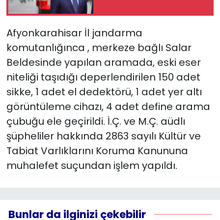
YEREL YÖNETİMLER
Afyonkarahisar İl jandarma
komutanlığınca , merkeze bağlı Salar
Yurt
Beldesinde yapılan aramada, eski eser
niteliği taşıdığı deperlendirilen 150 adet
sikke, 1 adet el dedektörü, 1 adet yer altı
görüntüleme cihazı, 4 adet define arama
çubuğu ele geçirildi. İ.Ç. ve M.Ç. aüdlı
şüpheliler hakkında 2863 sayılı Kültür ve
Tabiat Varlıklarını Koruma Kanununa
muhalefet suçundan işlem yapıldı.
Bunlar da ilginizi çekebilir