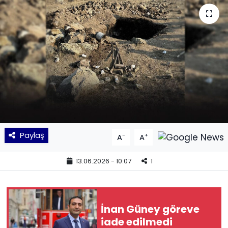
KÜLTÜR SANAT
MAGAZİN
POLİTİKA
SAĞLIK
Siyaset
Paylaş
-
+
A
A
SPOR
13.06.2026 - 10:07
1
TEKNOLOJİ
Yaşam
İnan Güney göreve
iade edilmedi
YEREL POLİTİKA