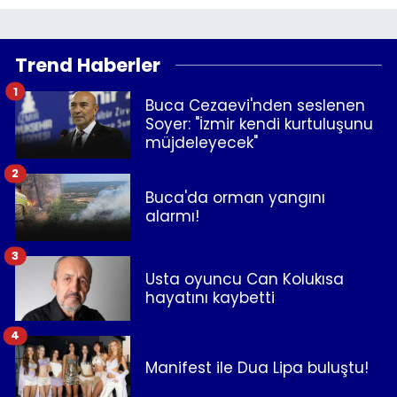
Trend Haberler
1
Buca Cezaevi'nden seslenen
Soyer: "İzmir kendi kurtuluşunu
müjdeleyecek"
2
Buca'da orman yangını
alarmı!
3
Usta oyuncu Can Kolukısa
hayatını kaybetti
4
Manifest ile Dua Lipa buluştu!