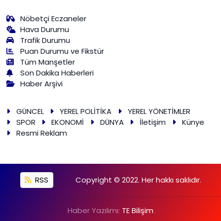
Nöbetçi Eczaneler
Hava Durumu
Trafik Durumu
Puan Durumu ve Fikstür
Tüm Manşetler
Son Dakika Haberleri
Haber Arşivi
GÜNCEL
YEREL POLİTİKA
YEREL YÖNETİMLER
SPOR
EKONOMİ
DÜNYA
İletişim
Künye
Resmi Reklam
RSS
Copyright © 2022. Her hakkı saklıdır.
Haber Yazılımı:
TE Bilişim