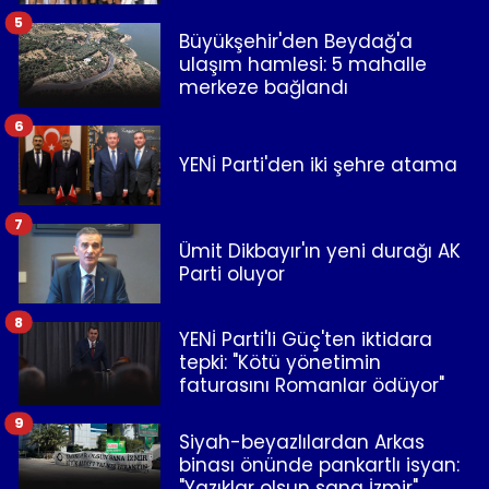
5
Büyükşehir'den Beydağ'a
ulaşım hamlesi: 5 mahalle
merkeze bağlandı
6
YENİ Parti'den iki şehre atama
7
Ümit Dikbayır'ın yeni durağı AK
Parti oluyor
8
YENİ Parti'li Güç'ten iktidara
tepki: "Kötü yönetimin
faturasını Romanlar ödüyor"
9
Siyah-beyazlılardan Arkas
binası önünde pankartlı isyan:
"Yazıklar olsun sana İzmir"