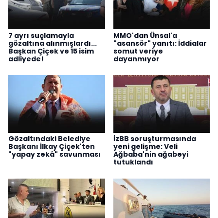
7 ayrı suçlamayla
MMO'dan Ünsal'a
gözaltına alınmışlardı...
"asansör" yanıtı: İddialar
Başkan Çiçek ve 15 isim
somut veriye
adliyede!
dayanmıyor
Gözaltındaki Belediye
İzBB soruşturmasında
Başkanı İlkay Çiçek'ten
yeni gelişme: Veli
"yapay zekâ" savunması
Ağbaba'nin ağabeyi
tutuklandı