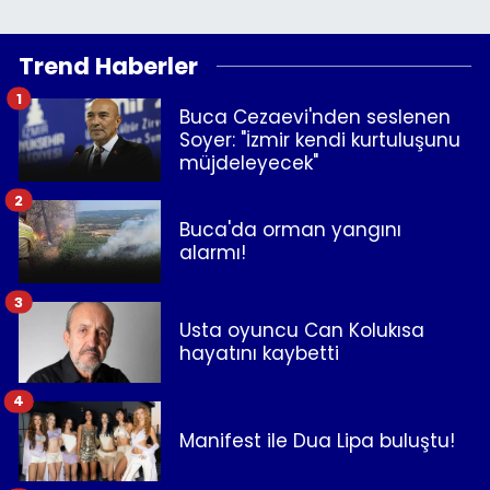
Trend Haberler
1
Buca Cezaevi'nden seslenen
Soyer: "İzmir kendi kurtuluşunu
müjdeleyecek"
2
Buca'da orman yangını
alarmı!
3
Usta oyuncu Can Kolukısa
hayatını kaybetti
4
Manifest ile Dua Lipa buluştu!