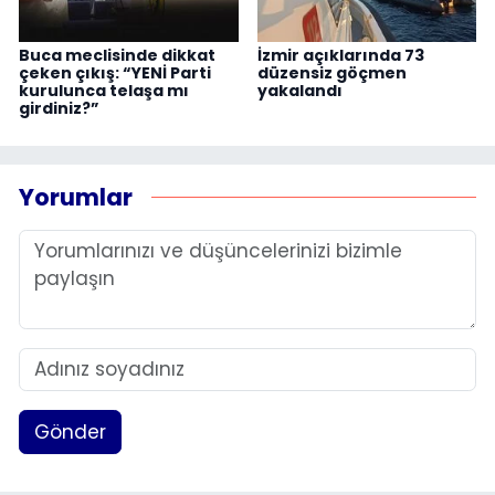
Buca meclisinde dikkat
İzmir açıklarında 73
çeken çıkış: “YENİ Parti
düzensiz göçmen
kurulunca telaşa mı
yakalandı
girdiniz?”
Yorumlar
Gönder