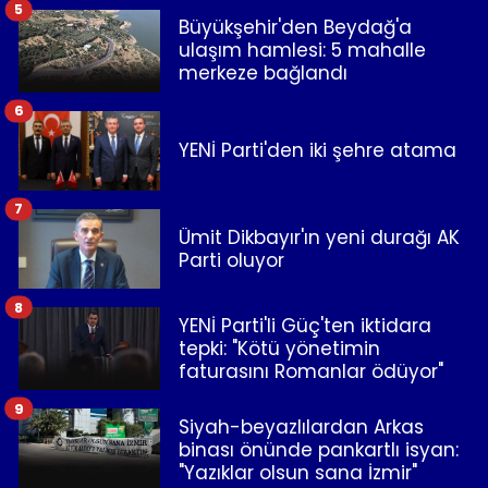
5
Büyükşehir'den Beydağ'a
ulaşım hamlesi: 5 mahalle
merkeze bağlandı
6
YENİ Parti'den iki şehre atama
7
Ümit Dikbayır'ın yeni durağı AK
Parti oluyor
8
YENİ Parti'li Güç'ten iktidara
tepki: "Kötü yönetimin
faturasını Romanlar ödüyor"
9
Siyah-beyazlılardan Arkas
binası önünde pankartlı isyan:
"Yazıklar olsun sana İzmir"