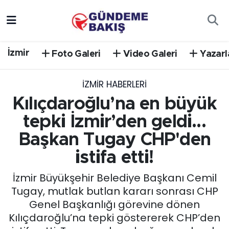
Ankara
Nöbetçi Eczaneler
İzmir
Foto Galeri
Video Galeri
Yazarl
Bilim Teknoloji
Hava Durumu
İZMIR HABERLERI
DÜNYA
Trafik Durumu
Kılıçdaroğlu’na en büyük
EGE
Süper Lig Puan Durumu ve Fikstür
tepki İzmir’den geldi...
Başkan Tugay CHP'den
EĞİTİM
Tüm Manşetler
istifa etti!
EKONOMİ
Son Dakika Haberleri
İzmir Büyükşehir Belediye Başkanı Cemil
Tugay, mutlak butlan kararı sonrası CHP
English News
Haber Arşivi
Genel Başkanlığı görevine dönen
Kılıçdaroğlu’na tepki göstererek CHP’den
GÜNCEL