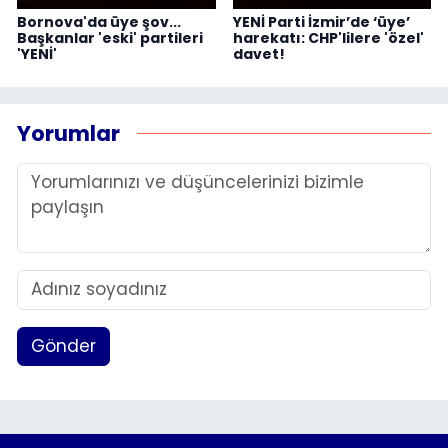
Bornova'da üye şov...
YENİ Parti İzmir’de ‘üye’
Başkanlar 'eski' partileri
harekatı: CHP'lilere 'özel'
'YENİ'
davet!
Yorumlar
Gönder