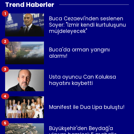
Trend Haberler
1
Buca Cezaevi'nden seslenen
Soyer: "İzmir kendi kurtuluşunu
müjdeleyecek"
2
Buca'da orman yangını
alarmı!
3
Usta oyuncu Can Kolukısa
hayatını kaybetti
4
Manifest ile Dua Lipa buluştu!
5
Büyükşehir'den Beydağ'a