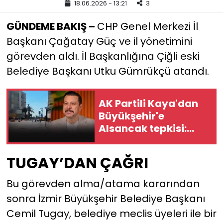
18.06.2026 - 13:21
3
YEREL YÖNETİMLER
GÜNDEME BAKIŞ –
CHP Genel Merkezi İl
Başkanı Çağatay Güç ve il yönetimini
Yurt
görevden aldı. İl Başkanlığına Çiğli eski
Belediye Başkanı Utku Gümrükçü atandı.
AK Partili Kaya'dan
Büyükşehir'e
Alsancak tepkisi:
"İzmir'in vitrinini
şantiyeye çevirdiniz"
TUGAY’DAN ÇAĞRI
Bu görevden alma/atama kararından
sonra İzmir Büyükşehir Belediye Başkanı
Cemil Tugay, belediye meclis üyeleri ile bir