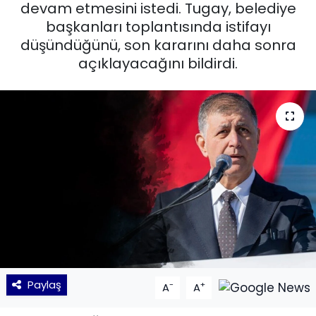
devam etmesini istedi. Tugay, belediye
başkanları toplantısında istifayı
KÜLTÜR SANAT
düşündüğünü, son kararını daha sonra
MAGAZİN
açıklayacağını bildirdi.
POLİTİKA
SAĞLIK
Siyaset
SPOR
TEKNOLOJİ
Yaşam
Paylaş
-
+
A
A
YEREL POLİTİKA