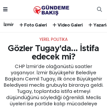
Ankara
Nöbetçi Eczaneler
İzmir
Foto Galeri
Video Galeri
Yazarl
Bilim Teknoloji
Hava Durumu
YEREL POLİTİKA
DÜNYA
Trafik Durumu
Gözler Tugay'da... İstifa
EGE
Süper Lig Puan Durumu ve Fikstür
edecek mi?
CHP İzmir’de olağanüstü saatler
EĞİTİM
Tüm Manşetler
yaşanıyor. İzmir Büyükşehir Belediye
Başkanı Cemil Tugay, ilk önce Büyükşehir
EKONOMİ
Son Dakika Haberleri
Belediyesi meclis grubuyla biraraya geldi.
Tugay, toplantıda istifa etmeyi
English News
Haber Arşivi
düşündüğünü söylediği öğrenildi. Meclis
üyeleri ise partide kalıp mücadeleye
GÜNCEL