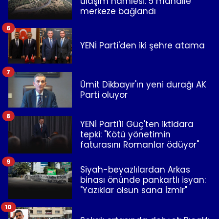
ulaşım hamlesi: 5 mahalle
merkeze bağlandı
6
YENİ Parti'den iki şehre atama
7
Ümit Dikbayır'ın yeni durağı AK
Parti oluyor
8
YENİ Parti'li Güç'ten iktidara
tepki: "Kötü yönetimin
faturasını Romanlar ödüyor"
9
Siyah-beyazlılardan Arkas
binası önünde pankartlı isyan:
"Yazıklar olsun sana İzmir"
10