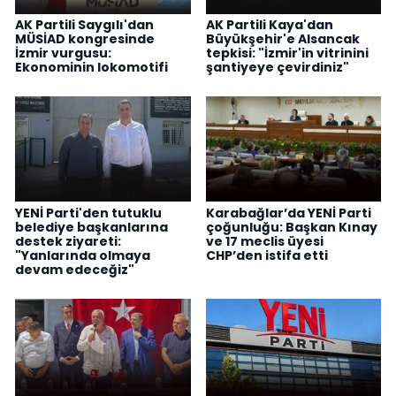
AK Partili Saygılı'dan
AK Partili Kaya'dan
MÜSİAD kongresinde
Büyükşehir'e Alsancak
İzmir vurgusu:
tepkisi: "İzmir'in vitrinini
Ekonominin lokomotifi
şantiyeye çevirdiniz"
YENİ Parti'den tutuklu
Karabağlar’da YENİ Parti
belediye başkanlarına
çoğunluğu: Başkan Kınay
destek ziyareti:
ve 17 meclis üyesi
"Yanlarında olmaya
CHP’den istifa etti
devam edeceğiz"