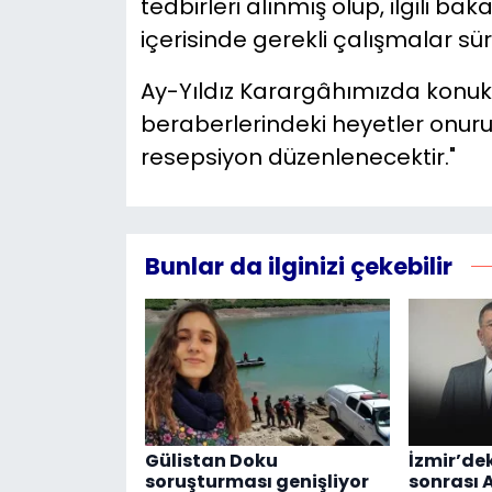
tedbirleri alınmış olup, ilgili b
içerisinde gerekli çalışmalar sü
Ay-Yıldız Karargâhımızda konuk
beraberlerindeki heyetler onur
resepsiyon düzenlenecektir."
Bunlar da ilginizi çekebilir
Gülistan Doku
İzmir’de
soruşturması genişliyor
sonrası