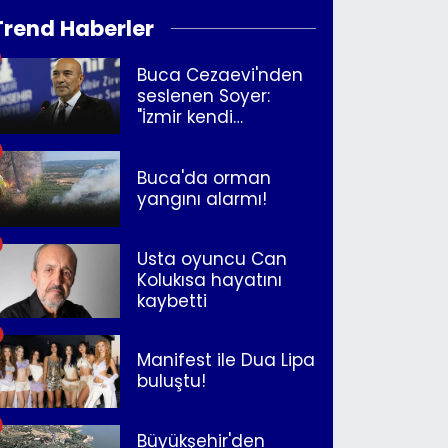
Trend Haberler
Buca Cezaevi'nden
seslenen Soyer:
"İzmir kendi
kurtuluşunu
müjdeleyecek"
Buca'da orman
yangını alarmı!
Usta oyuncu Can
Kolukısa hayatını
kaybetti
Manifest ile Dua Lipa
buluştu!
Büyükşehir'den