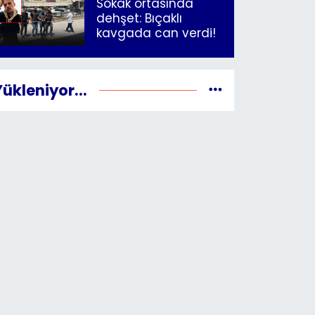
Sokak ortasında
dehşet: Bıçaklı
kavgada can verdi!
Yükleniyor...