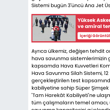
Sistemi bugün 3'üncü Ana Jet Üs
Yüksek Asker
ve amiral terf
İçeriği Görüntü
Ayrıca ülkemiz, değişen tehdit or
hava savunma sistemlerimizin ge
kapsamda Hava Kuvvetleri Komu
Hava Savunma Silah Sistemi, 12 
gerçekleştirilen test kapsamın
kabiliyetine sahip Süper Şimşek
'Tam Harekât Kabiliyeti'ne ulaşm
tüm çalışmaların temel amacı, 