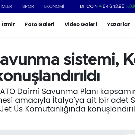
TİMLER
SPOR
EKONOMİ
DOLAR
47,6704
%
EURO
55,0406
%-0.0
İzmir
Foto Galeri
Video Galeri
Yazarlar
STERLİN
64,2143
%
GRAM ALTIN
6500.87
%0.1
BİST100
13.799
%7
savunma sistemi, 
BITCOIN
64.643,95
%0.1
onuşlandırıldı
"NATO Daimi Savunma Planı kapsamın
esi amacıyla İtalya'ya ait bir ade
Jet Üs Komutanlığında konuşlandırıl