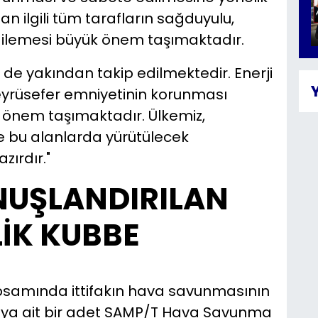
n ilgili tüm tarafların sağduyulu,
ergilemesi büyük önem taşımaktadır.
de yakından takip edilmektedir. Enerji
 seyrüsefer emniyetinin korunması
k önem taşımaktadır. Ülkemiz,
e bu alanlarda yürütülecek
ırdır."
NUŞLANDIRILAN
İK KUBBE
samında ittifakın hava savunmasının
a'ya ait bir adet SAMP/T Hava Savunma