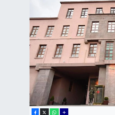
KÜLTÜR SANAT
MAGAZİN
POLİTİKA
SAĞLIK
Siyaset
SPOR
TEKNOLOJİ
Yaşam
YEREL POLİTİKA