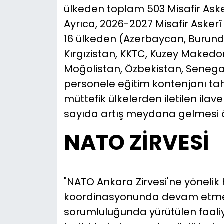
ülkeden toplam 503 Misafir Aske
Ayrıca, 2026-2027 Misafir Aske
16 ülkeden (Azerbaycan, Burundi
Kırgızistan, KKTC, Kuzey Makedon
Moğolistan, Özbekistan, Senega
personele eğitim kontenjanı tahsi
müttefik ülkelerden iletilen ila
sayıda artış meydana gelmesi 
NATO ZİRVESİ
"NATO Ankara Zirvesi'ne yönelik
koordinasyonunda devam etmek
sorumluluğunda yürütülen faali