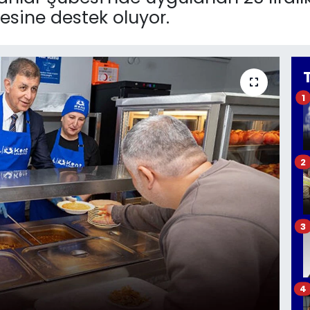
çesine destek oluyor.
1
2
3
4