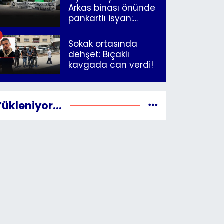
Arkas binası önünde
pankartlı isyan:
"Yazıklar olsun sana
İzmir"
Sokak ortasında
dehşet: Bıçaklı
kavgada can verdi!
Yükleniyor...