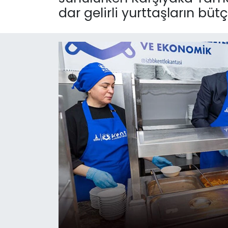
dar gelirli yurttaşların büt
KÜLTÜR SANAT
MAGAZİN
POLİTİKA
SAĞLIK
Siyaset
SPOR
TEKNOLOJİ
Yaşam
YEREL POLİTİKA