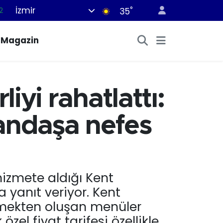
İzmir
°
7
35
7
Magazin
5
2
9
liyi rahatlattı:
2
tandaşa nefes
hizmete aldığı Kent
a yanıt veriyor. Kent
emekten oluşan menüler
el fiyat tarifesi özellikle