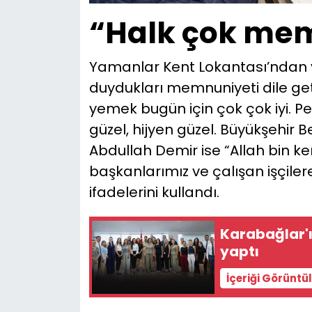
“Halk çok me
Yamanlar Kent Lokantası’ndan 
duydukları memnuniyeti dile geti
yemek bugün için çok çok iyi. 
güzel, hijyen güzel. Büyükşehir B
Abdullah Demir ise “Allah bin ke
başkanlarımız ve çalışan işçile
ifadelerini kullandı.
Karabağlar'ın
yaptı
İçeriği Görüntü