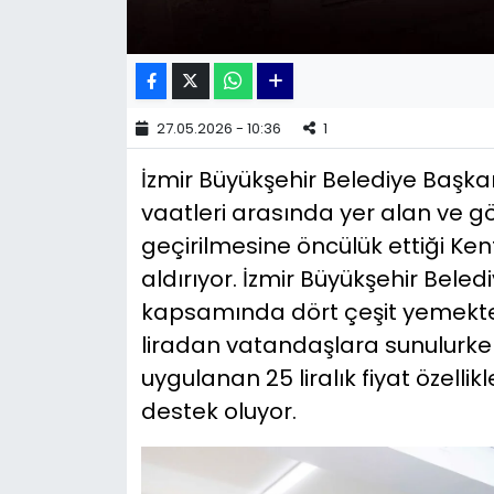
YEREL YÖNETİMLER
Yurt
27.05.2026 - 10:36
1
İzmir Büyükşehir Belediye Başka
vaatleri arasında yer alan ve g
geçirilmesine öncülük ettiği Kent
aldırıyor. İzmir Büyükşehir Bel
kapsamında dört çeşit yemekte
liradan vatandaşlara sunulurke
uygulanan 25 liralık fiyat özellik
destek oluyor.