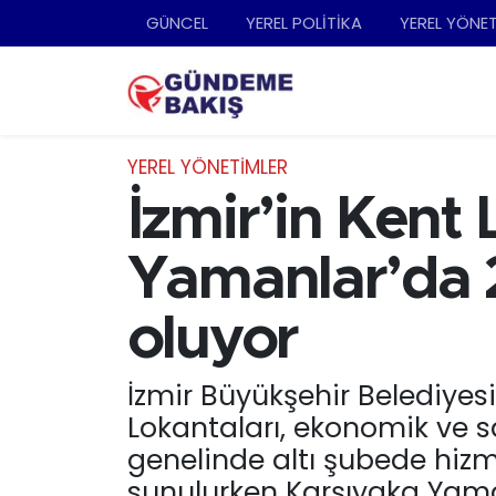
GÜNCEL
YEREL POLİTİKA
YEREL YÖNE
Ankara
Nöbetçi Eczaneler
Bilim Teknoloji
Hava Durumu
YEREL YÖNETİMLER
DÜNYA
Trafik Durumu
İzmir’in Kent L
EGE
Süper Lig Puan Durumu ve Fikstür
Yamanlar’da 2
EĞİTİM
Tüm Manşetler
oluyor
EKONOMİ
Son Dakika Haberleri
İzmir Büyükşehir Belediyesi
Lokantaları, ekonomik ve sa
English News
Haber Arşivi
genelinde altı şubede hiz
GÜNCEL
sunulurken Karşıyaka Yamanl