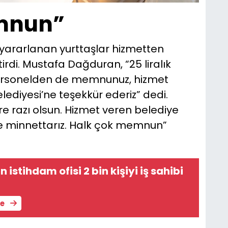
mnun”
yararlanan yurttaşlar hizmetten
rdi. Mustafa Dağduran, “25 liralık
Personelden de memnunuz, hizmet
elediyesi’ne teşekkür ederiz” dedi.
re razı olsun. Hizmet veren belediye
re minnettarız. Halk çok memnun”
 istihdam ofisi 2 bin kişiyi iş sahibi
le