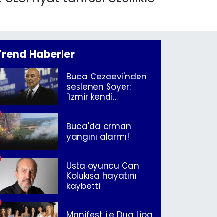
Trend Haberler
Buca Cezaevi'nden
seslenen Soyer:
"İzmir kendi
kurtuluşunu
müjdeleyecek"
Buca'da orman
yangını alarmı!
Usta oyuncu Can
Kolukısa hayatını
kaybetti
Manifest ile Dua Lipa