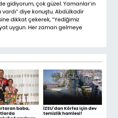
de gidiyorum, çok güzel. Yamanlar’ın
ı vardı” diye konuştu. Abdülkadir
ine dikkat çekerek, “Yediğimiz
 Fiyat uygun. Her zaman gelmeye
rtaran baba,
İZSU'dan Körfez için dev
rtlarda
temizlik hamlesi!