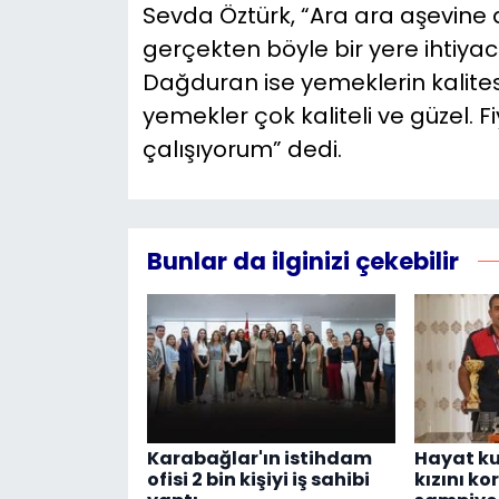
Sevda Öztürk, “Ara ara aşevine 
gerçekten böyle bir yere ihtiyac
Dağduran ise yemeklerin kalites
yemekler çok kaliteli ve güzel.
çalışıyorum” dedi.
Bunlar da ilginizi çekebilir
Karabağlar'ın istihdam
Hayat ku
ofisi 2 bin kişiyi iş sahibi
kızını ko