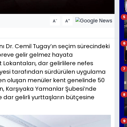
5
-
+
A
A
6
nı Dr. Cemil Tugay’ın seçim sürecindeki
öreve gelir gelmez hayata
 Lokantaları, dar gelirlilere nefes
7
ediyesi tarafından sürdürülen uygulama
n oluşan menüler kent genelinde 50
n, Karşıyaka Yamanlar Şubesi’nde
8
le dar gelirli yurttaşların bütçesine
9