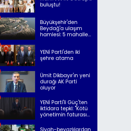
buluştu!
Büyükşehir'den
Beydağ'a ulaşım
hamlesi: 5 mahalle
merkeze bağlandı
YENİ Parti'den iki
şehre atama
Ümit Dikbayır'ın yeni
durağı AK Parti
oluyor
YENİ Parti'li Güç'ten
iktidara tepki: "Kötü
yönetimin faturasını
Romanlar ödüyor"
Siyah-beyazlılardan