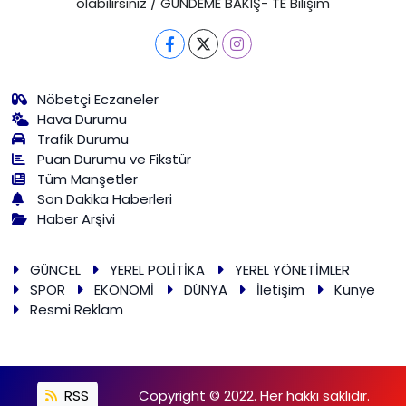
olabilirsiniz / GÜNDEME BAKIŞ- TE Bilişim
Nöbetçi Eczaneler
Hava Durumu
Trafik Durumu
Puan Durumu ve Fikstür
Tüm Manşetler
Son Dakika Haberleri
Haber Arşivi
GÜNCEL
YEREL POLİTİKA
YEREL YÖNETİMLER
SPOR
EKONOMİ
DÜNYA
İletişim
Künye
Resmi Reklam
RSS
Copyright © 2022. Her hakkı saklıdır.