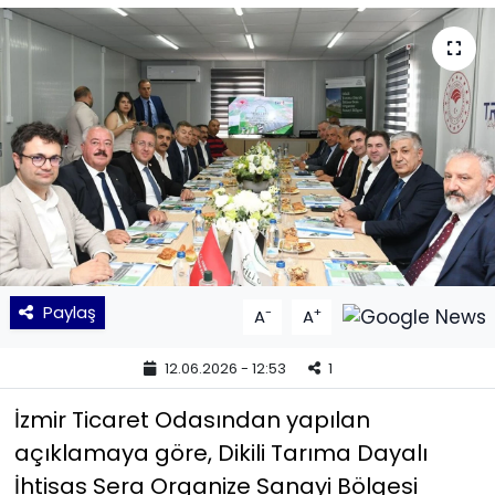
KÜLTÜR SANAT
MAGAZİN
POLİTİKA
SAĞLIK
Siyaset
Paylaş
-
+
A
A
SPOR
12.06.2026 - 12:53
1
TEKNOLOJİ
İzmir Ticaret Odasından yapılan
Yaşam
açıklamaya göre, Dikili Tarıma Dayalı
İhtisas Sera Organize Sanayi Bölgesi
YEREL POLİTİKA