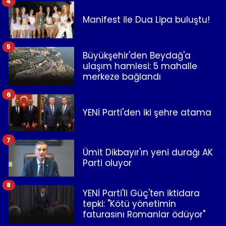
4
Manifest ile Dua Lipa buluştu!
5
Büyükşehir'den Beydağ'a
ulaşım hamlesi: 5 mahalle
merkeze bağlandı
6
YENİ Parti'den iki şehre atama
7
Ümit Dikbayır'ın yeni durağı AK
Parti oluyor
8
YENİ Parti'li Güç'ten iktidara
tepki: "Kötü yönetimin
faturasını Romanlar ödüyor"