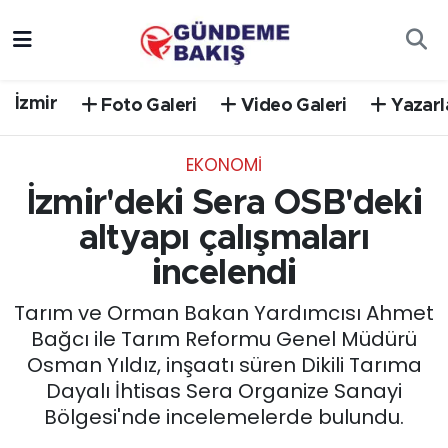
Ankara
Nöbetçi Eczaneler
İzmir
Foto Galeri
Video Galeri
Yazarl
Bilim Teknoloji
Hava Durumu
EKONOMİ
DÜNYA
Trafik Durumu
İzmir'deki Sera OSB'deki
EGE
Süper Lig Puan Durumu ve Fikstür
altyapı çalışmaları
incelendi
EĞİTİM
Tüm Manşetler
Tarım ve Orman Bakan Yardımcısı Ahmet
EKONOMİ
Son Dakika Haberleri
Bağcı ile Tarım Reformu Genel Müdürü
Osman Yıldız, inşaatı süren Dikili Tarıma
English News
Haber Arşivi
Dayalı İhtisas Sera Organize Sanayi
Bölgesi'nde incelemelerde bulundu.
GÜNCEL