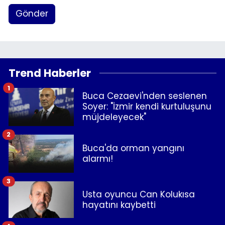
Gönder
Trend Haberler
1
Buca Cezaevi'nden seslenen
Soyer: "İzmir kendi kurtuluşunu
müjdeleyecek"
2
Buca'da orman yangını
alarmı!
3
Usta oyuncu Can Kolukısa
hayatını kaybetti