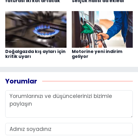
faturası iki kat artacak
Selçuk halısı da ekledi
Doğalgazda kış ayları için
Motorine yeni indirim
kritik uyarı
geliyor
Yorumlar