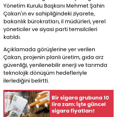
Yönetim Kurulu Başkanı Mehmet Şahin
YEREL YÖNETİMLER
Çakan'ın ev sahipliğindeki ziyarete,
bakanlık bürokratları, il müdürleri, yerel
Yurt
yöneticiler ve siyasi parti temsilcileri
katıldı.
Açıklamada görüşlerine yer verilen
Çakan, projenin planlı üretim, gıda arz
güvenliği, yenilenebilir enerji ve tarımda
teknolojik dönüşüm hedefleriyle
ilerlediğini belirtti.
Bir sigara grubuna 10
lira zam: İşte güncel
sigara fiyatları!