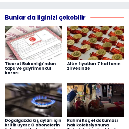
Bunlar da ilginizi çekebilir
Ticaret Bakanlığı'ndan
Altın fiyatları 7 haftanın
tapu ve gayrimenkul
zirvesinde
kararı
Doğalgazda kış ayları için
Rahmi Koç el dokuması
kritik uyarı: O abonelerin
halı koleksiyonuna