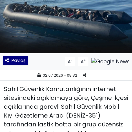
KÜLTÜR SANAT
MAGAZİN
POLİTİKA
SAĞLIK
Paylaş
-
+
A
A
Siyaset
02.07.2026 - 08:32
1
SPOR
Sahil Güvenlik Komutanlığının internet
sitesindeki açıklamaya göre, Çeşme ilçesi
TEKNOLOJİ
açıklarında görevli Sahil Güvenlik Mobil
Kıyı Gözetleme Aracı (DENİZ-351)
Yaşam
tarafından lastik botta bir grup düzensiz
YEREL POLİTİKA