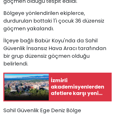
göçmen olduğu tespit edildi.
YEREL YÖNETİMLER
Bölgeye yönlendirilen ekiplerce,
durdurulan bottaki 1'i çocuk 36 düzensiz
Yurt
göçmen yakalandı.
İlçeye bağlı Babür Koyu'nda da Sahil
Güvenlik İnsansız Hava Aracı tarafından
bir grup düzensiz göçmen olduğu
belirlendi.
İzmirli
akademisyenlerden
afetlere karşı yeni
iletişim modeli
Sahil Güvenlik Ege Deniz Bölge