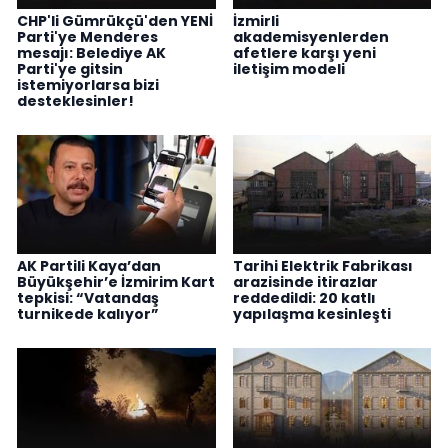
CHP'li Gümrükçü'den YENİ
İzmirli
Parti'ye Menderes
akademisyenlerden
mesajı: Belediye AK
afetlere karşı yeni
Parti'ye gitsin
iletişim modeli
istemiyorlarsa bizi
desteklesinler!
AK Partili Kaya’dan
Tarihi Elektrik Fabrikası
Büyükşehir’e İzmirim Kart
arazisinde itirazlar
tepkisi: “Vatandaş
reddedildi: 20 katlı
turnikede kalıyor”
yapılaşma kesinleşti