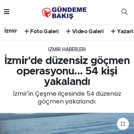
Ankara
Nöbetçi Eczaneler
İzmir
Foto Galeri
Video Galeri
Yazarl
Bilim Teknoloji
Hava Durumu
İZMIR HABERLERI
DÜNYA
Trafik Durumu
İzmir'de düzensiz göçmen
EGE
Süper Lig Puan Durumu ve Fikstür
operasyonu... 54 kişi
yakalandı
EĞİTİM
Tüm Manşetler
İzmir'in Çeşme ilçesinde 54 düzensiz
EKONOMİ
Son Dakika Haberleri
göçmen yakalandı.
English News
Haber Arşivi
GÜNCEL