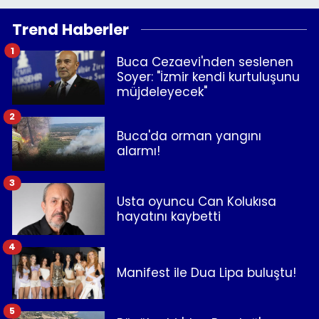
Trend Haberler
1
Buca Cezaevi'nden seslenen
Soyer: "İzmir kendi kurtuluşunu
müjdeleyecek"
2
Buca'da orman yangını
alarmı!
3
Usta oyuncu Can Kolukısa
hayatını kaybetti
4
Manifest ile Dua Lipa buluştu!
5