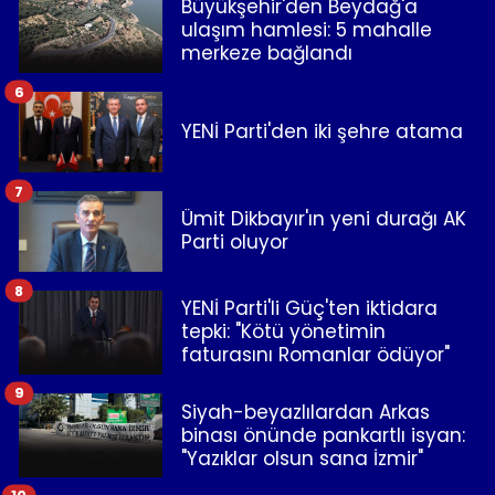
Büyükşehir'den Beydağ'a
ulaşım hamlesi: 5 mahalle
merkeze bağlandı
6
YENİ Parti'den iki şehre atama
7
Ümit Dikbayır'ın yeni durağı AK
Parti oluyor
8
YENİ Parti'li Güç'ten iktidara
tepki: "Kötü yönetimin
faturasını Romanlar ödüyor"
9
Siyah-beyazlılardan Arkas
binası önünde pankartlı isyan:
"Yazıklar olsun sana İzmir"