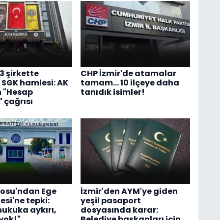
3 şirkette
CHP İzmir'de atamalar
k SGK hamlesi: AK
tamam... 10 ilçeye daha
n "Hesap
tanıdık isimler!
 çağrısı
rosu'ndan Ege
İzmir'den AYM'ye giden
esi'ne tepki:
yeşil pasaport
hukuka aykırı,
dosyasında karar:
 yok!"
Belediye başkanları için