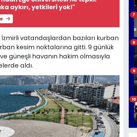
a aykırı, yetkileri yok!"
7
le
İzmirli vatandaşlardan bazıları kurban
8
urban kesim noktalarına gitti. 9 günlük
 ve güneşli havanın hakim olmasıyla
elerde aldı.
9
10