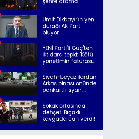
şehre atama
Ümit Dikbayır'ın yeni
durağı AK Parti
oluyor
YENİ Parti'li Güç'ten
iktidara tepki: "Kötü
yönetimin faturasını
Romanlar ödüyor"
Siyah-beyazlılardan
Arkas binası önünde
pankartlı isyan:
"Yazıklar olsun sana
İzmir"
Sokak ortasında
dehşet: Bıçaklı
kavgada can verdi!