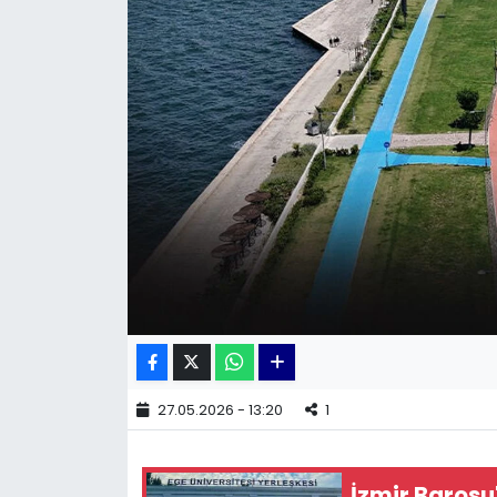
KÜLTÜR SANAT
MAGAZİN
POLİTİKA
SAĞLIK
Siyaset
SPOR
TEKNOLOJİ
27.05.2026 - 13:20
1
Yaşam
İzmir Barosu
YEREL POLİTİKA