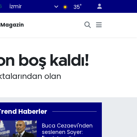
6
İzmir
°
35
6
Magazin
2
2
2
on boş kaldı!
0
oktalarından olan
Trend Haberler
Buca Cezaevi'nden
seslenen Soyer: