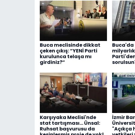
Buca meclisinde dikkat
Buca'da 
çeken çıkış: “YENİ Parti
milyarlı
kurulunca telaşa mı
Parti'de
girdiniz?”
sorulsun"
Karşıyaka Meclisi'nde
İzmir Ba
stat tartışması... Ünsal:
Üniversit
Ruhsat başvurusu da
"Açıkça 
kesinleşmiş proje de yok!
yetkileri