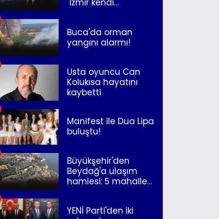
"İzmir kendi
kurtuluşunu
müjdeleyecek"
Buca'da orman
yangını alarmı!
Usta oyuncu Can
Kolukısa hayatını
kaybetti
Manifest ile Dua Lipa
buluştu!
Büyükşehir'den
Beydağ'a ulaşım
hamlesi: 5 mahalle
merkeze bağlandı
YENİ Parti'den iki