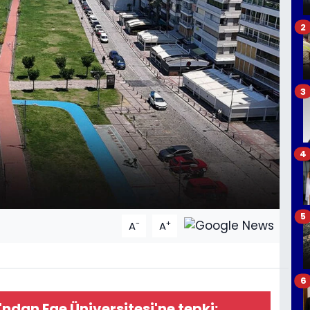
2
3
4
5
-
+
A
A
6
'ndan Ege Üniversitesi'ne tepki: