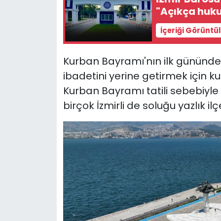
"Açıkça hukuk
YEREL YÖNETİMLER
İçeriği Görüntü
Yurt
Kurban Bayramı'nın ilk gününde 
ibadetini yerine getirmek için k
Kurban Bayramı tatili sebebiyle
birçok İzmirli de soluğu yazlık ilç