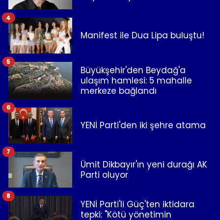
4
Manifest ile Dua Lipa buluştu!
5
Büyükşehir'den Beydağ'a
ulaşım hamlesi: 5 mahalle
merkeze bağlandı
6
YENİ Parti'den iki şehre atama
7
Ümit Dikbayır'ın yeni durağı AK
Parti oluyor
8
YENİ Parti'li Güç'ten iktidara
tepki: "Kötü yönetimin