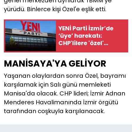
genel merkezden ayrılarak TBMM'ye
yürüdü. Binlerce kişi Özel'e eşlik etti.
YEREL YÖNETİMLER
YENİ Parti İzmir’de
Yurt
‘üye’ harekatı:
CHP'lilere 'özel'
davet!
MANİSAYA'YA GELİYOR
Yaşanan olaylardan sonra Özel, bayramı
karşılamak için Salı günü memleketi
Manisa'da olacak. CHP lideri; İzmir Adnan
Menderes Havalimanında İzmir örgütü
tarafından coşkuyla karşılanacak.