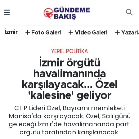
Ankara
Nöbetçi Eczaneler
İzmir
Foto Galeri
Video Galeri
Yazarl
Bilim Teknoloji
Hava Durumu
YEREL POLİTİKA
DÜNYA
Trafik Durumu
İzmir örgütü
EGE
Süper Lig Puan Durumu ve Fikstür
havalimanında
karşılayacak... Özel
EĞİTİM
Tüm Manşetler
'kalesine' geliyor
EKONOMİ
Son Dakika Haberleri
CHP Lideri Özel, Bayramı memleketi
Manisa'da karşılayacak. Özel, Salı günü
English News
Haber Arşivi
geleceği İzmir'de havalimananda parti
örgütü tarafından karşılanacak.
GÜNCEL