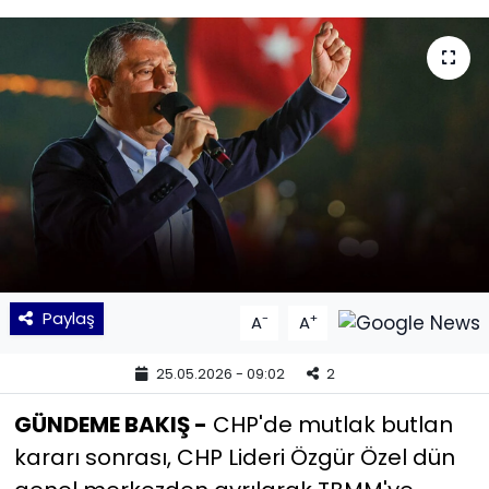
KÜLTÜR SANAT
MAGAZİN
POLİTİKA
SAĞLIK
Siyaset
SPOR
Paylaş
-
+
A
A
TEKNOLOJİ
25.05.2026 - 09:02
2
GÜNDEME BAKIŞ -
CHP'de mutlak butlan
Yaşam
kararı sonrası, CHP Lideri Özgür Özel dün
YEREL POLİTİKA