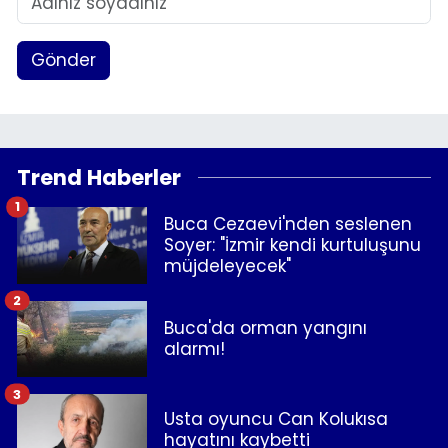
Gönder
Trend Haberler
1
Buca Cezaevi'nden seslenen
Soyer: "İzmir kendi kurtuluşunu
müjdeleyecek"
2
Buca'da orman yangını
alarmı!
3
Usta oyuncu Can Kolukısa
hayatını kaybetti