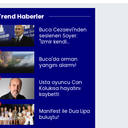
Trend Haberler
Buca Cezaevi'nden
seslenen Soyer:
"İzmir kendi
kurtuluşunu
müjdeleyecek"
Buca'da orman
yangını alarmı!
Usta oyuncu Can
Kolukısa hayatını
kaybetti
Manifest ile Dua Lipa
buluştu!