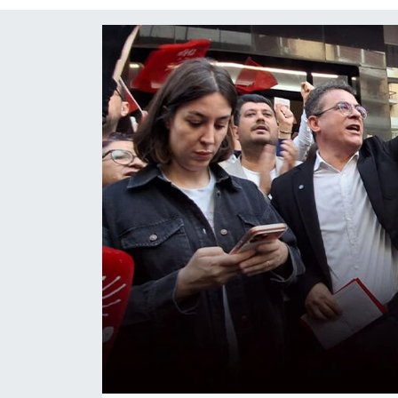
KÜLTÜR SANAT
MAGAZİN
POLİTİKA
SAĞLIK
Siyaset
SPOR
TEKNOLOJİ
Yaşam
YEREL POLİTİKA