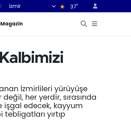
İzmir
°
7
37
7
Magazin
5
2
9
 Kalbimizi
2
anan İzmirlileri yürüyüşe
değil, her yerdir, sırasında
 de işgal edecek, kayyum
tebligatları yırtıp