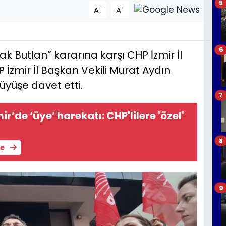
5
-
+
A
A
6
ak Butlan” kararına karşı CHP İzmir İl
İzmir İl Başkan Vekili Murat Aydın
üyüşe davet etti.
7
ir’de ‘üye’ harekatı: CHP'lilere 'özel'
8
le
9