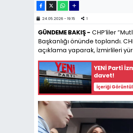
YEREL YÖNETİMLER
24.05.2026 - 19:15
1
Yurt
GÜNDEME BAKIŞ -
CHP’liler “Mutl
Başkanlığı önünde toplandı. CHP 
açıklama yaparak, İzmirlileri yür
YENİ Parti İzm
davet!
İçeriği Görüntü