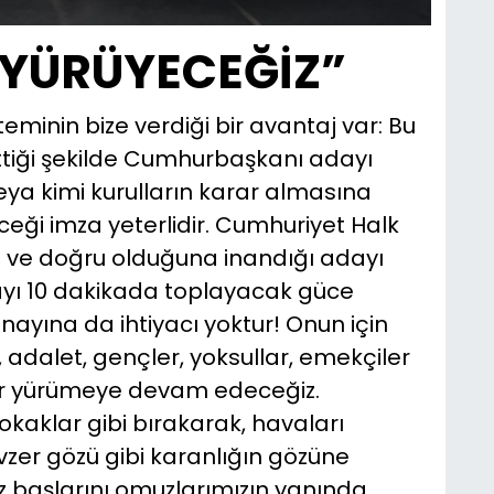
 YÜRÜYECEĞİZ”
minin bize verdiği bir avantaj var: Bu
ettiği şekilde Cumhurbaşkanı adayı
 veya kimi kurulların karar almasına
eceği imza yeterlidir. Cumhuriyet Halk
diği ve doğru olduğuna inandığı adayı
ayı 10 dakikada toplayacak güce
onayına da ihtiyacı yoktur! Onun için
, adalet, gençler, yoksullar, emekçiler
ber yürümeye devam edeceğiz.
kaklar gibi bırakarak, havaları
vzer gözü gibi karanlığın gözüne
 başlarını omuzlarımızın yanında