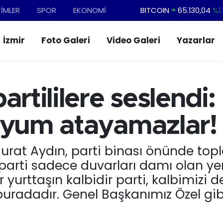
TİMLER
SPOR
EKONOMİ
DOLAR
47,7106
%0.1
EURO
55,1652
%0.2
İzmir
Foto Galeri
Video Galeri
Yazarlar
STERLİN
64,4046
%0.3
GRAM ALTIN
6618.49
%2.1
BİST100
13.773
%-1
artililere seslendi:
BITCOIN
65.130,04
%1.
yyum atayamazlar!
Murat Aydın, parti binası önünde topl
 parti sadece duvarları damı olan yer 
 yurttaşın kalbidir parti, kalbimizi
uradadır. Genel Başkanımız Özel gibi 