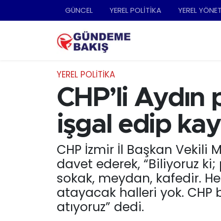
GÜNCEL
YEREL POLİTİKA
YEREL YÖNE
Ankara
Nöbetçi Eczaneler
Bilim Teknoloji
Hava Durumu
YEREL POLİTİKA
DÜNYA
Trafik Durumu
CHP’li Aydın p
EGE
Süper Lig Puan Durumu ve Fikstür
işgal edip ka
EĞİTİM
Tüm Manşetler
CHP İzmir İl Başkan Vekili 
davet ederek, “Biliyoruz ki;
EKONOMİ
Son Dakika Haberleri
sokak, meydan, kafedir. Her
English News
Haber Arşivi
atayacak halleri yok. CHP b
atıyoruz” dedi.
GÜNCEL