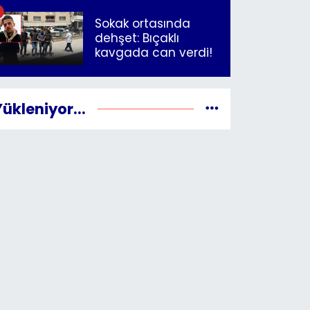
"Yazıklar olsun sana
İzmir"
Sokak ortasında
dehşet: Bıçaklı
kavgada can verdi!
Yükleniyor...