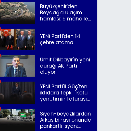
Büyükşehir'den
Beydağ'a ulaşım
hamlesi: 5 mahalle
merkeze bağlandı
YENİ Parti'den iki
şehre atama
Ümit Dikbayır'ın yeni
durağı AK Parti
oluyor
YENİ Parti'li Güç'ten
iktidara tepki: "Kötü
yönetimin faturasını
Romanlar ödüyor"
Siyah-beyazlılardan
Arkas binası önünde
pankartlı isyan: