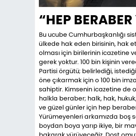
“HEP BERABER
Bu ucube Cumhurbaşkanlığı siste
ülkede hak eden birisinin, hak 
olması için birilerinin icazetine
gerek yoktur. 100 bin kişinin ver
Partisi örgütü; belirlediği, iste
öne çıkarmak için o 100 bin imz
sahiptir. Kimsenin icazetine de 
halkla beraber; halk, hak, hukuk
ve güzel günler için hep bera
Yürümeyenleri arkamızda boş so
boydan boya yarıp ikiye, bir ma
bakarak yürüyeceğiz. Dost omuz