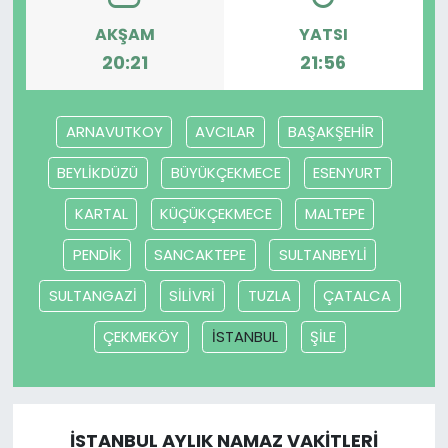
AKŞAM
YATSI
YEREL YÖNETİMLER
20:21
21:56
Yurt
ARNAVUTKOY
AVCILAR
BAŞAKŞEHİR
BEYLİKDÜZÜ
BÜYÜKÇEKMECE
ESENYURT
KARTAL
KÜÇÜKÇEKMECE
MALTEPE
PENDİK
SANCAKTEPE
SULTANBEYLİ
SULTANGAZİ
SİLİVRİ
TUZLA
ÇATALCA
ÇEKMEKÖY
İSTANBUL
ŞİLE
İSTANBUL AYLIK NAMAZ VAKITLERI