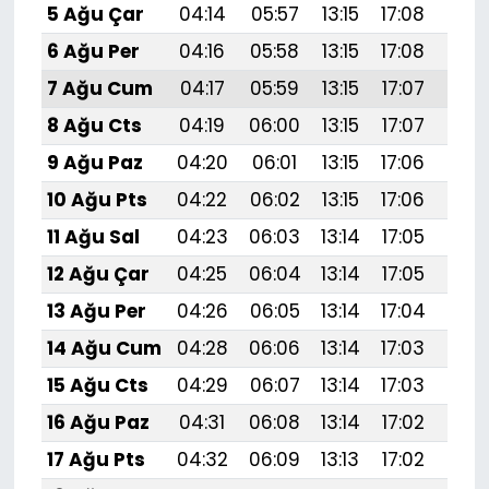
5 Ağu Çar
04:14
05:57
13:15
17:08
20:
6 Ağu Per
04:16
05:58
13:15
17:08
20:
7 Ağu Cum
04:17
05:59
13:15
17:07
20:
8 Ağu Cts
04:19
06:00
13:15
17:07
20:
9 Ağu Paz
04:20
06:01
13:15
17:06
20:
10 Ağu Pts
04:22
06:02
13:15
17:06
20:
11 Ağu Sal
04:23
06:03
13:14
17:05
20:
12 Ağu Çar
04:25
06:04
13:14
17:05
20:
13 Ağu Per
04:26
06:05
13:14
17:04
20:
14 Ağu Cum
04:28
06:06
13:14
17:03
20:
15 Ağu Cts
04:29
06:07
13:14
17:03
20:1
16 Ağu Paz
04:31
06:08
13:14
17:02
20:
17 Ağu Pts
04:32
06:09
13:13
17:02
20: