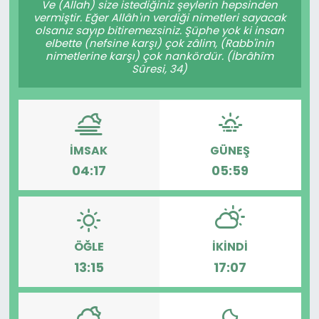
Ve (Allah) size istediğiniz şeylerin hepsinden
vermiştir. Eğer Allâh'ın verdiği nimetleri sayacak
KÜLTÜR SANAT
olsanız sayıp bitiremezsiniz. Şüphe yok ki insan
elbette (nefsine karşı) çok zâlim, (Rabb'inin
nimetlerine karşı) çok nankördür. (İbrâhîm
MAGAZİN
Sûresi, 34)
POLİTİKA
SAĞLIK
İMSAK
GÜNEŞ
04:17
05:59
Siyaset
SPOR
TEKNOLOJİ
ÖĞLE
İKINDI
13:15
17:07
Yaşam
YEREL POLİTİKA