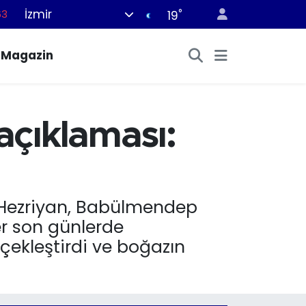
63
İzmir
°
19
16
Magazin
02
07
45
açıklaması:
70
li Hezriyan, Babülmendep
er son günlerde
çekleştirdi ve boğazın