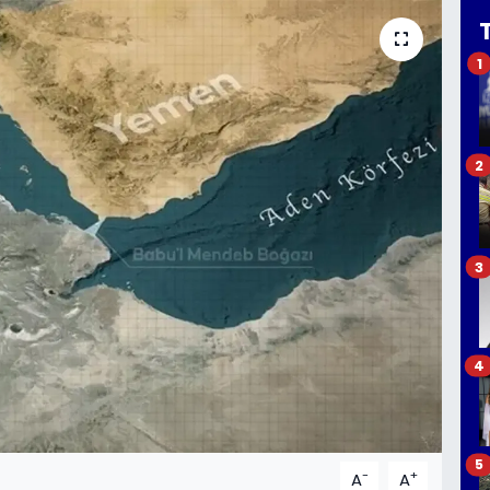
1
2
3
4
5
-
+
A
A