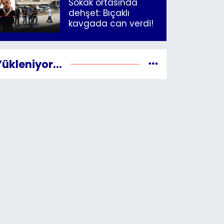
Sokak ortasında
dehşet: Bıçaklı
kavgada can verdi!
Yükleniyor...