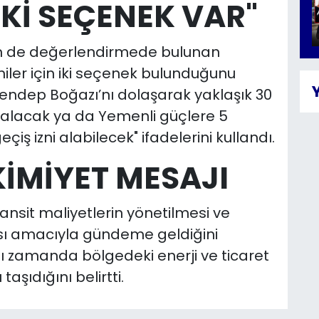
İKİ SEÇENEK VAR"
şkin de değerlendirmede bulunan
er için iki seçenek bulunduğunu
endep Boğazı’nı dolaşarak yaklaşık 30
e alacak ya da Yemenli güçlere 5
iş izni alabilecek" ifadelerini kullandı.
İMİYET MESAJI
ansit maliyetlerin yönetilmesi ve
sı amacıyla gündeme geldiğini
ı zamanda bölgedeki enerji ve ticaret
aşıdığını belirtti.