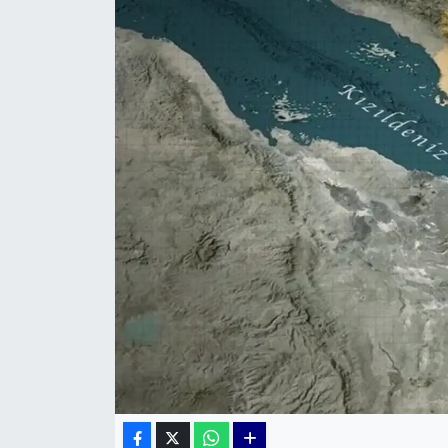
KÜLTÜR SANAT
MAGAZİN
POLİTİKA
SAĞLIK
Siyaset
SPOR
TEKNOLOJİ
Yaşam
YEREL POLİTİKA