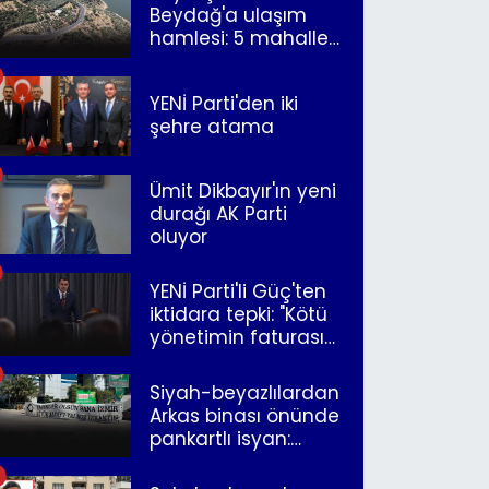
Beydağ'a ulaşım
hamlesi: 5 mahalle
merkeze bağlandı
YENİ Parti'den iki
şehre atama
Ümit Dikbayır'ın yeni
durağı AK Parti
oluyor
YENİ Parti'li Güç'ten
iktidara tepki: "Kötü
yönetimin faturasını
Romanlar ödüyor"
Siyah-beyazlılardan
Arkas binası önünde
pankartlı isyan:
"Yazıklar olsun sana
İzmir"