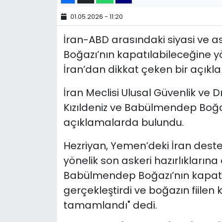
01.05.2026 - 11:20
YEREL YÖNETİMLER
İran-ABD arasındaki siyasi ve a
Yurt
Boğazı’nın kapatılabileceğine yön
İran’dan dikkat çeken bir açıkl
İran Meclisi Ulusal Güvenlik ve D
Kızıldeniz ve Babülmendep Boğaz
açıklamalarda bulundu.
Hezriyan, Yemen’deki İran dest
yönelik son askeri hazırlıklarına
Babülmendep Boğazı’nın kapatıl
gerçekleştirdi ve boğazın fiilen 
tamamlandı" dedi.