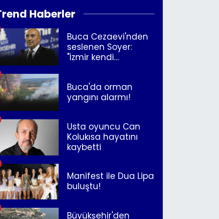
Trend Haberler
Buca Cezaevi'nden
seslenen Soyer:
"İzmir kendi
kurtuluşunu
müjdeleyecek"
Buca'da orman
yangını alarmı!
Usta oyuncu Can
Kolukısa hayatını
kaybetti
Manifest ile Dua Lipa
buluştu!
Büyükşehir'den