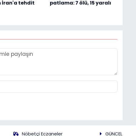
 İran'a tehdit
patlama: 7 ölü, 15 yaralı
Nöbetçi Eczaneler
GÜNCEL