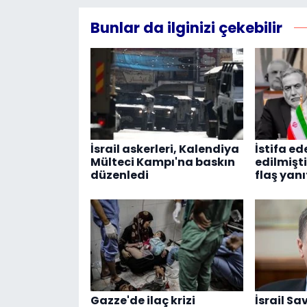
Bunlar da ilginizi çekebilir
İsrail askerleri, Kalendiya
İstifa ed
Mülteci Kampı'na baskın
edilmişt
düzenledi
flaş yanı
Gazze'de ilaç krizi
İsrail S