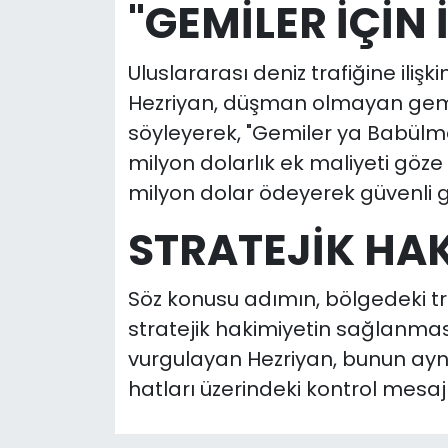
"GEMİLER İÇİN 
Uluslararası deniz trafiğine ili
Hezriyan, düşman olmayan gemil
söyleyerek, "Gemiler ya Babülm
milyon dolarlık ek maliyeti göz
milyon dolar ödeyerek güvenli geç
STRATEJİK HAK
Söz konusu adımın, bölgedeki tr
stratejik hakimiyetin sağlanma
vurgulayan Hezriyan, bunun ayn
hatları üzerindeki kontrol mesajı t