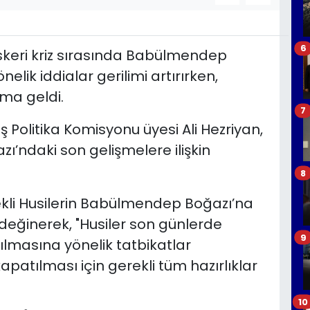
6
skeri kriz sırasında Babülmendep
elik iddialar gerilimi artırırken,
ama geldi.
7
ış Politika Komisyonu üyesi Ali Hezriyan,
ı’ndaki son gelişmelere ilişkin
8
ekli Husilerin Babülmendep Boğazı’na
 değinerek, "Husiler son günlerde
9
masına yönelik tatbikatlar
kapatılması için gerekli tüm hazırlıklar
10