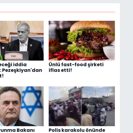
eceği iddia
Ünlü fast-food şirketi
i: Pezeşkiyan'dan
iflas etti!
t!
avunma Bakanı
Polis karakolu önünde