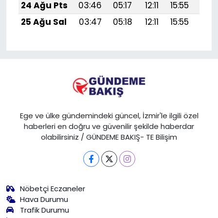
24 Ağu Pts
03:46
05:17
12:11
15:55
18:
25 Ağu Sal
03:47
05:18
12:11
15:55
18:
Ege ve ülke gündemindeki güncel, İzmir'le ilgili özel
haberleri en doğru ve güvenilir şekilde haberdar
olabilirsiniz / GÜNDEME BAKIŞ- TE Bilişim
Nöbetçi Eczaneler
Hava Durumu
Trafik Durumu