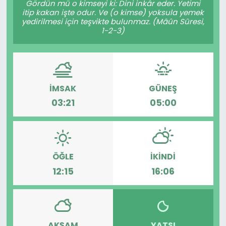
Gördün mü o kimseyi ki: Dini inkâr eder. Yetimi
itip kakan işte odur. Ve (o kimse) yoksula yemek
KÜLTÜR SANAT
yedirilmesi için teşvikte bulunmaz. (Mâûn Sûresi,
1-2-3)
MAGAZİN
POLİTİKA
İMSAK
GÜNEŞ
SAĞLIK
03:21
05:00
Siyaset
SPOR
ÖĞLE
İKINDI
12:15
16:06
TEKNOLOJİ
Yaşam
YEREL POLİTİKA
AKŞAM
YATSI