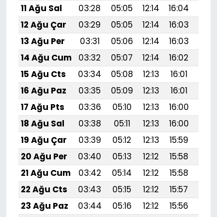
11 Ağu Sal
03:28
05:05
12:14
16:04
19:1
12 Ağu Çar
03:29
05:05
12:14
16:03
19:1
13 Ağu Per
03:31
05:06
12:14
16:03
19:1
14 Ağu Cum
03:32
05:07
12:14
16:02
19:1
15 Ağu Cts
03:34
05:08
12:13
16:01
19:
16 Ağu Paz
03:35
05:09
12:13
16:01
19:
17 Ağu Pts
03:36
05:10
12:13
16:00
19:
18 Ağu Sal
03:38
05:11
12:13
16:00
19:
19 Ağu Çar
03:39
05:12
12:13
15:59
19:
20 Ağu Per
03:40
05:13
12:12
15:58
19:
21 Ağu Cum
03:42
05:14
12:12
15:58
19:
22 Ağu Cts
03:43
05:15
12:12
15:57
18:
23 Ağu Paz
03:44
05:16
12:12
15:56
18: