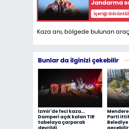
Jandarma so
İçeriği Görüntü
Kaza anı, bölgede bulunan araç
Bunlar da ilginizi çekebilir
İzmir'de feci kaza...
Menderes
Damperi açık kalan TIR
Parti it
tabelaya çarparak
Belediye 
devrildi
geçebilir