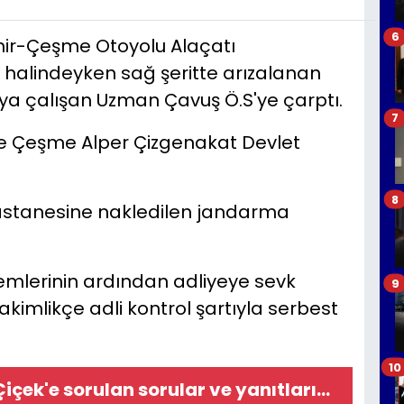
6
İzmir-Çeşme Otoyolu Alaçatı
 halindeyken sağ şeritte arızalanan
ya çalışan Uzman Çavuş Ö.S'ye çarptı.
7
nce Çeşme Alper Çizgenakat Devlet
8
astanesine nakledilen jandarma
lemlerinin ardından adliyeye sevk
9
 hakimlikçe adli kontrol şartıyla serbest
10
içek'e sorulan sorular ve yanıtları...