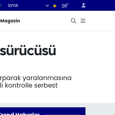
İzmir
°
11
28
8
Magazin
2
8
3
 sürücüsü
4
arparak yaralanmasına
i kontrolle serbest
Trend Haberler