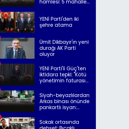
hamlesi: 5 mahalle
merkeze bağlandı
YENİ Parti'den iki
şehre atama
Ümit Dikbayır'ın yeni
durağı AK Parti
oluyor
YENİ Parti'li Güç'ten
iktidara tepki: "Kötü
yönetimin faturasını
Romanlar ödüyor"
Siyah-beyazlılardan
Arkas binası önünde
pankartlı isyan:
"Yazıklar olsun sana
İzmir"
Sokak ortasında
dehşet: Bıçaklı