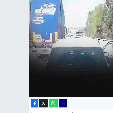
KÜLTÜR SANAT
MAGAZİN
POLİTİKA
SAĞLIK
Siyaset
SPOR
TEKNOLOJİ
Yaşam
YEREL POLİTİKA