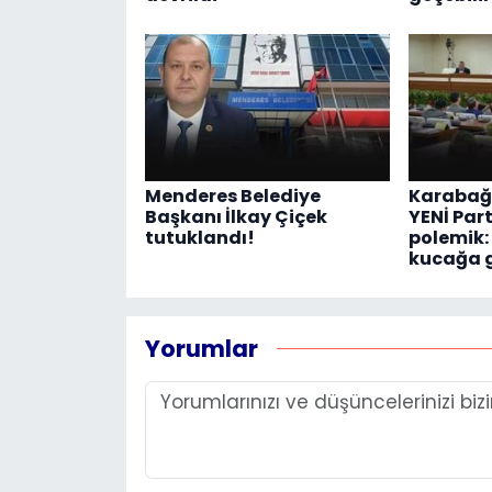
Menderes Belediye
Karabağl
Başkanı İlkay Çiçek
YENİ Part
tutuklandı!
polemik:
kucağa 
Yorumlar