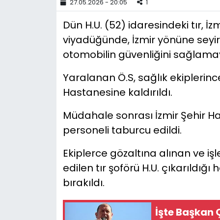
27.05.2026 - 20:05
1
YEREL YÖNETİMLER
Dün H.U. (52) idaresindeki tır, 
viyadüğünde, İzmir yönüne seyir
Yurt
otomobilin güvenliğini sağlama
Yaralanan Ö.S, sağlık ekipleri
Hastanesine kaldırıldı.
Müdahale sonrası İzmir Şehir H
personeli taburcu edildi.
Ekiplerce gözaltına alınan ve iş
edilen tır şoförü H.U. çıkarıldığı
bırakıldı.
İşte Başkan Ç