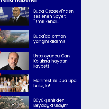
Buca Cezaevi'nden
seslenen Soyer:
"İzmir kendi
kurtuluşunu
müjdeleyecek"
Buca'da orman
yangını alarmı!
Usta oyuncu Can
Kolukısa hayatını
kaybetti
Manifest ile Dua Lipa
buluştu!
Büyükşehir'den
Beydağ'a ulaşım