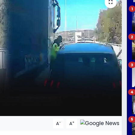
1
2
3
4
5
-
+
A
A