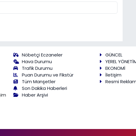
Nöbetçi Eczaneler
GÜNCEL
Hava Durumu
YEREL YÖNETİ
Trafik Durumu
EKONOMİ
Puan Durumu ve Fikstür
İletişim
Tüm Manşetler
Resmi Rekla
Son Dakika Haberleri
Haber Arşivi
şim