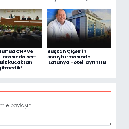
ar’da CHP ve
Başkan Çiçek'in
i arasında sert
soruşturmasında
 Biz kucaktan
'Latanya Hotel' ayrıntısı
gitmedik!