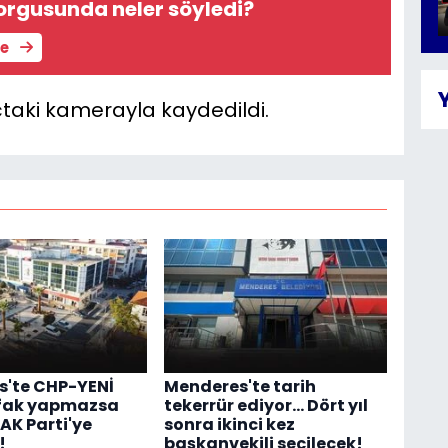
rgusunda neler söyledi?
le
taki kamerayla kaydedildi.
'te CHP-YENİ
Menderes'te tarih
tifak yapmazsa
tekerrür ediyor... Dört yıl
AK Parti'ye
sonra ikinci kez
!
başkanvekili seçilecek!